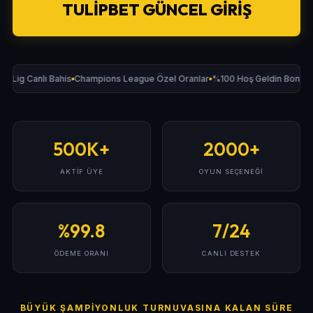
TULIPBET GÜNCEL GIRIŞ
r Lig Canlı Bahis
Champions League Özel Oranlar
%100 Hoş Geldin Bonusu
500K+
2000+
AKTIF ÜYE
OYUN SEÇENEĞI
%99.8
7/24
ÖDEME ORANI
CANLI DESTEK
BÜYÜK ŞAMPIYONLUK TURNUVASINA KALAN SÜRE