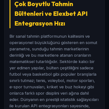
Çok Boyutlu Tahmin
Bültenleri ve Elexbet API
Entegrasyon Hızı
Bir sanal tahmin platformunun kalitesini ve
operasyonel büyüklüğünü gösteren en somut
parametre, sunduğu tahmin marketlerinin
derinliği ve bu marketlere atanan oranların
matematiksel tutarlılığıdır. Sektörde kalıcı bir
yer edinen yapılar, bülten çeşitliliğini sadece
futbol veya basketbol gibi popüler branşlarla
sınırlı tutmaz; tenis, voleybol, motor sporları,
e-spor turnuvaları, kriket ve buz hokeyi gibi
onlarca farklı spor disiplini veri ağına dahil
eder. Dünyanın en prestijli istatistik sağlayıcıları
ile kurulan API entegrasyonları sayesinde,