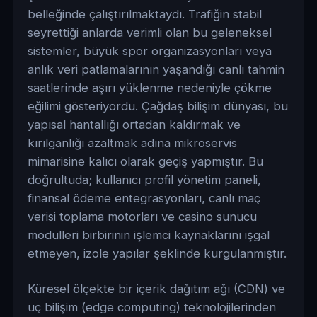
belleğinde çalıştırılmaktaydı. Trafiğin stabil
seyrettiği anlarda verimli olan bu geleneksel
sistemler, büyük spor organizasyonları veya
anlık veri patlamalarının yaşandığı canlı tahmin
saatlerinde aşırı yüklenme nedeniyle çökme
eğilimi gösteriyordu. Çağdaş bilişim dünyası, bu
yapısal hantallığı ortadan kaldırmak ve
kırılganlığı azaltmak adına mikroservis
mimarisine kalıcı olarak geçiş yapmıştır. Bu
doğrultuda; kullanıcı profil yönetim paneli,
finansal ödeme entegrasyonları, canlı maç
verisi toplama motorları ve casino sunucu
modülleri birbirinin işlemci kaynaklarını işgal
etmeyen, izole yapılar şeklinde kurgulanmıştır.
Küresel ölçekte bir içerik dağıtım ağı (CDN) ve
uç bilişim (edge computing) teknolojilerinden