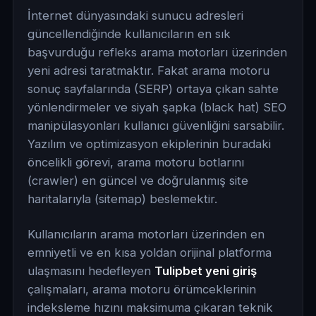
İnternet dünyasındaki sunucu adresleri
güncellendiğinde kullanıcıların en sık
başvurduğu refleks arama motorları üzerinden
yeni adresi taratmaktır. Fakat arama motoru
sonuç sayfalarında (SERP) ortaya çıkan sahte
yönlendirmeler ve siyah şapka (black hat) SEO
manipülasyonları kullanıcı güvenliğini sarsabilir.
Yazılım ve optimizasyon ekiplerinin buradaki
öncelikli görevi, arama motoru botlarını
(crawler) en güncel ve doğrulanmış site
haritalarıyla (sitemap) beslemektir.
Kullanıcıların arama motorları üzerinden en
emniyetli ve en kısa yoldan orijinal platforma
ulaşmasını hedefleyen
Tulipbet yeni giriş
çalışmaları, arama motoru örümceklerinin
indeksleme hızını maksimuma çıkaran teknik