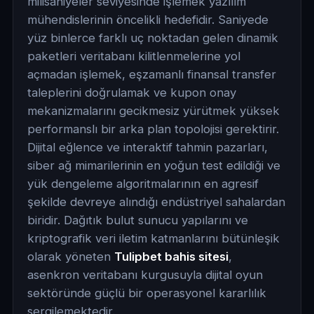
milisaniyeler seviyesinde işlemek yazılım
mühendislerinin öncelikli hedefidir. Saniyede
yüz binlerce farklı uç noktadan gelen dinamik
paketleri veritabanı kilitlenmelerine yol
açmadan işlemek, eşzamanlı finansal transfer
taleplerini doğrulamak ve kupon onay
mekanizmalarını gecikmesiz yürütmek yüksek
performanslı bir arka plan topolojisi gerektirir.
Dijital eğlence ve interaktif tahmin pazarları,
siber ağ mimarilerinin en yoğun test edildiği ve
yük dengeleme algoritmalarının en agresif
şekilde devreye alındığı endüstriyel sahalardan
biridir. Dağıtık bulut sunucu yapılarını ve
kriptografik veri iletim katmanlarını bütünleşik
olarak yöneten
Tulipbet bahis sitesi
,
asenkron veritabanı kurgusuyla dijital oyun
sektöründe güçlü bir operasyonel kararlılık
sergilemektedir.