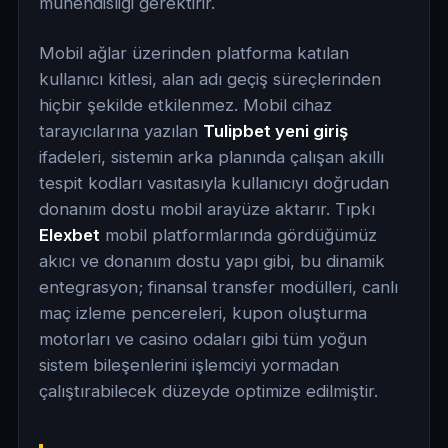
mühendisliği gerektirir.
Mobil ağlar üzerinden platforma katılan
kullanıcı kitlesi, alan adı geçiş süreçlerinden
hiçbir şekilde etkilenmez. Mobil cihaz
tarayıcılarına yazılan
Tulipbet yeni giriş
ifadeleri, sistemin arka planında çalışan akıllı
tespit kodları vasıtasıyla kullanıcıyı doğrudan
donanım dostu mobil arayüze aktarır. Tıpkı
Elexbet
mobil platformlarında gördüğümüz
akıcı ve donanım dostu yapı gibi, bu dinamik
entegrasyon; finansal transfer modülleri, canlı
maç izleme pencereleri, kupon oluşturma
motorları ve casino odaları gibi tüm yoğun
sistem bileşenlerini işlemciyi yormadan
çalıştırabilecek düzeyde optimize edilmiştir.