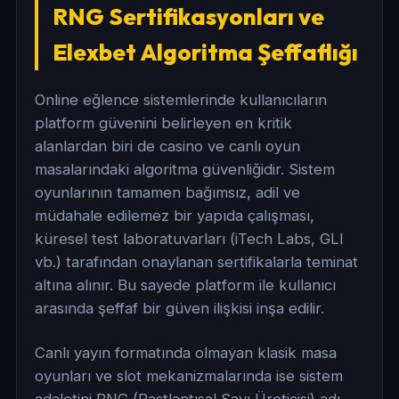
RNG Sertifikasyonları ve
Elexbet Algoritma Şeffaflığı
Online eğlence sistemlerinde kullanıcıların
platform güvenini belirleyen en kritik
alanlardan biri de casino ve canlı oyun
masalarındaki algoritma güvenliğidir. Sistem
oyunlarının tamamen bağımsız, adil ve
müdahale edilemez bir yapıda çalışması,
küresel test laboratuvarları (iTech Labs, GLI
vb.) tarafından onaylanan sertifikalarla teminat
altına alınır. Bu sayede platform ile kullanıcı
arasında şeffaf bir güven ilişkisi inşa edilir.
Canlı yayın formatında olmayan klasik masa
oyunları ve slot mekanizmalarında ise sistem