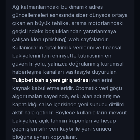
Ağ katmanlarındaki bu dinamik adres
güncellemeleri esnasında siber dünyada ortaya
çıkan en büyük tehlike, arama motorlarındaki
geçici indeks boşluklarından yararlanmaya
çalışan klon (phishing) web sayfalarıdır.
Kullanıcıların dijital kimlik verilerini ve finansal
bakiyelerini tam emniyette tutmasının en
güvenilir yolu, yalnızca doğrulanmış kurumsal
haberleşme kanalları vasıtasıyle duyurulan
Tulipbet bahis yeni giriş adresi
verilerini
kaynak kabul etmeleridir. Otomatik veri göçü
algoritmaları sayesinde, eski alan adı erişime
kapatıldığı salise içerisinde yeni sunucu dizilimi
aktif hale getirilir. Böylece kullanıcıların mevcut
bakiyeleri, açık tahmin kuponları ve hesap
geçmişleri sıfır veri kaybı ile yeni sunucu
bloğuna aynen kopyalanır.