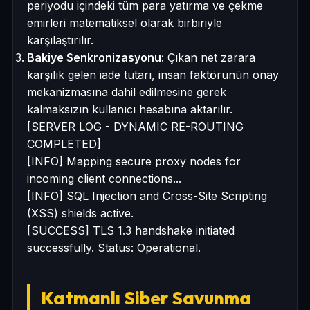
periyodu içindeki tüm para yatırma ve çekme
emirleri matematiksel olarak birbiriyle
karşılaştırılır.
Bakiye Senkronizasyonu:
Çıkan net zarara
karşılık gelen iade tutarı, insan faktörünün onay
mekanizmasına dahil edilmesine gerek
kalmaksızın kullanıcı hesabına aktarılır.
[SERVER LOG - DYNAMIC RE-ROUTING
COMPLETED]
[INFO] Mapping secure proxy nodes for
incoming client connections...
[INFO] SQL Injection and Cross-Site Scripting
(XSS) shields active.
[SUCCESS] TLS 1.3 handshake initiated
successfully. Status: Operational.
Katmanlı Siber Savunma