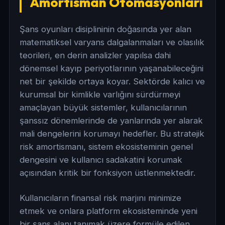
Amortisman Otomasyonları
Şans oyunları disiplininin doğasında yer alan
matematiksel varyans dalgalanmaları ve olasılık
teorileri, en derin analizler yapılsa dahi
dönemsel kayıp periyotlarının yaşanabileceğini
net bir şekilde ortaya koyar. Sektörde kalıcı ve
kurumsal bir kimlikle varlığını sürdürmeyi
amaçlayan büyük sistemler, kullanıcılarının
şanssız dönemlerinde de yanlarında yer alarak
mali dengelerini korumayı hedefler. Bu stratejik
risk amortismanı, sistem ekosisteminin genel
dengesini ve kullanıcı sadakatini korumak
açısından kritik bir fonksiyon üstlenmektedir.
Kullanıcıların finansal risk marjını minimize
etmek ve onlara platform ekosisteminde yeni
bir şans alanı tanımak üzere formüle edilen