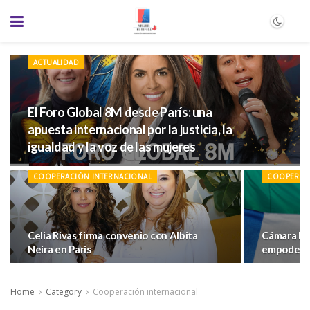
ACTUALIDAD
El Foro Global 8M desde París: una
apuesta internacional por la justicia, la
igualdad y la voz de las mujeres
COOPERACIÓN INTERNACIONAL
COOPERACI
Celia Rivas firma convenio con Albita
Cámara Ec
Neira en Paris
empodera 
Home
Category
Cooperación internacional