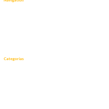
Nosotros
¿Quiénes somos?
Servicios
Reconocimientos
Noticias
Contacto
Categorías
Noticias
Equidad 2030
FOROS 2024
Cooperación internacional
Empoderamiento
Mariposas blogueras