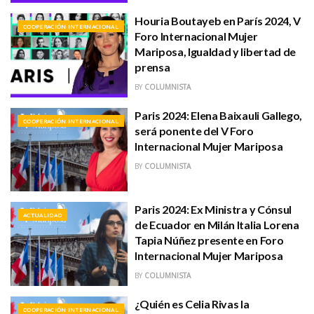
Houria Boutayeb en París 2024, V
COOPERACIÓN INTERNACIONAL
Foro Internacional Mujer
Mariposa, Igualdad y libertad de
prensa
BY
COLUMNISTA
Paris 2024: Elena Baixauli Gallego,
COOPERACIÓN INTERNACIONAL
será ponente del V Foro
Internacional Mujer Mariposa
BY
COLUMNISTA
Paris 2024: Ex Ministra y Cónsul
ACTUALIDAD
de Ecuador en Milán Italia Lorena
Tapia Núñez presente en Foro
Internacional Mujer Mariposa
BY
COLUMNISTA
¿Quién es Celia Rivas la
COOPERACIÓN INTERNACIONAL