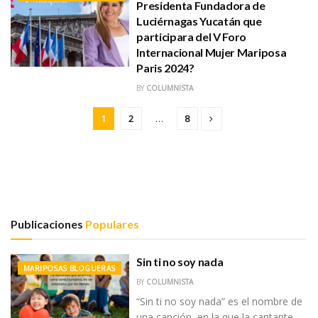
Presidenta Fundadora de
Luciérnagas Yucatán que
participara del V Foro
Internacional Mujer Mariposa
Paris 2024?
BY
COLUMNISTA
1
2
…
8
Publicaciones
Populares
Sin ti no soy nada
MARIPOSAS BLOGUERAS
BY
COLUMNISTA
“Sin ti no soy nada” es el nombre de
una canción, en la que la cantante