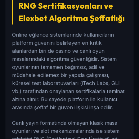
RNG Sertifikasyonları ve
Elexbet Algoritma Şeffaflığı
Online eğlence sistemlerinde kullanıcıların
platform güvenini belirleyen en kritik
alanlardan biri de casino ve canlı oyun
masalarındaki algoritma güvenliğidir. Sistem
oyunlarının tamamen bağımsız, adil ve
müdahale edilemez bir yapıda çalışması,
küresel test laboratuvarları (iTech Labs, GLI
vb.) tarafından onaylanan sertifikalarla teminat
altına alınır. Bu sayede platform ile kullanıcı
arasında şeffaf bir güven ilişkisi inşa edilir.
Canlı yayın formatında olmayan klasik masa
oyunları ve slot mekanizmalarında ise sistem