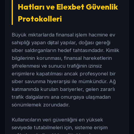
Hatları ve Elexbet Güvenlik
Protokolleri
Büyük miktarlarda finansal işlem hacmine ev
sahipliği yapan dijital yapılar, doğası gereği
siber saldırganların hedef tahtasındadır. Kimlik
bilgilerinin korunması, finansal hareketlerin
şifrelenmesi ve sunucu trafiğinin izinsiz
erişimlere kapatılması ancak profesyonel bir
siber savunma hiyerarşisi ile mümkündür. Ağ
katmanında kurulan bariyerler, gelen zararlı
trafik dalgalarını ana omurgaya ulaşmadan
sönümlemek zorundadır.
Kullanıcıların veri güvenliğini en yüksek
seviyede tutabilmeleri için, sisteme erişim