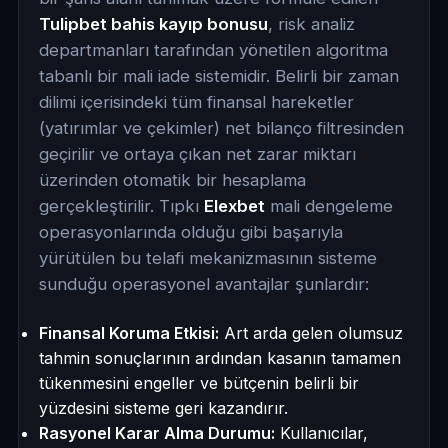
Tulipbet bahis kayıp bonusu
, risk analiz
departmanları tarafından yönetilen algoritma
tabanlı bir mali iade sistemidir. Belirli bir zaman
dilimi içerisindeki tüm finansal hareketler
(yatırımlar ve çekimler) net bilanço filtresinden
geçirilir ve ortaya çıkan net zarar miktarı
üzerinden otomatik bir hesaplama
gerçekleştirilir. Tıpkı
Elexbet
mali dengeleme
operasyonlarında olduğu gibi başarıyla
yürütülen bu telafi mekanizmasının sisteme
sunduğu operasyonel avantajlar şunlardır:
Finansal Koruma Etkisi:
Art arda gelen olumsuz
tahmin sonuçlarının ardından kasanın tamamen
tükenmesini engeller ve bütçenin belirli bir
yüzdesini sisteme geri kazandırır.
Rasyonel Karar Alma Durumu:
Kullanıcılar,