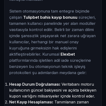
Sistem otomasyonuna tam entegre biçimde
çalışan
Tulipbet bahis kayıp bonusu
süreçleri,
tamamen kullanıcı panelinde yer alan modüller
vasıtasıyla kontrol edilir. Belirli bir zaman dilimi
içinde şanssızlık yaşayarak net zarara uğrayan
kullanıcılar, herhangi bir manuel onay
kuyruğuna girmeksizin hak edişlerini
aktifleştirebilirler. Kurumsal
Elexbet
platformlarında işletilen adil iade süreçlerine
benzeyen bu otomasyonun teknik işleyiş
protokolleri şu adımlardan meydana gelir:
Hesap Durum Doğrulaması:
Veritabanı motoru
kullanıcının güncel bakiyesini ve açıkta bekleyen
kupon varlığını milisaniyeler içinde kontrol eder.
Net Kayıp Hesaplaması:
Tanımlanan zaman