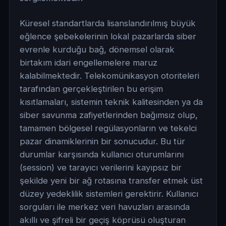
Küresel standartlarda lisanslandırılmış büyük
eğlence şebekelerinin lokal pazarlarda siber
evrenle kurduğu bağ, dönemsel olarak
birtakım idari engellemelere maruz
kalabilmektedir. Telekomünikasyon otoriteleri
tarafından gerçekleştirilen bu erişim
kısıtlamaları, sistemin teknik kalitesinden ya da
siber savunma zafiyetlerinden bağımsız olup,
tamamen bölgesel regülasyonların ve tekelci
pazar dinamiklerinin bir sonucudur. Bu tür
durumlar karşısında kullanıcı oturumlarını
(session) ve tarayıcı verilerini kayıpsız bir
şekilde yeni bir ağ rotasına transfer etmek üst
düzey yedeklilik sistemleri gerektirir. Kullanıcı
sorguları ile merkez veri havuzları arasında
akıllı ve şifreli bir geçiş köprüsü oluşturan