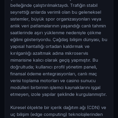
belleğinde çalıştırılmaktaydı. Trafiğin stabil
seyrettiği anlarda verimli olan bu geleneksel
sistemler, büyük spor organizasyonları veya
anlık veri patlamalarının yaşandığı canlı tahmin
saatlerinde aşırı yüklenme nedeniyle çökme
eğilimi gösteriyordu. Çağdaş bilişim dünyası, bu
yapısal hantallığı ortadan kaldırmak ve
kırılganlığı azaltmak adına mikroservis
mimarisine kalıcı olarak geçiş yapmıştır. Bu
doğrultuda; kullanıcı profil yönetim paneli,
finansal ödeme entegrasyonları, canlı maç
verisi toplama motorları ve casino sunucu
modülleri birbirinin işlemci kaynaklarını işgal
etmeyen, izole yapılar şeklinde kurgulanmıştır.
Küresel ölçekte bir içerik dağıtım ağı (CDN) ve
uç bilişim (edge computing) teknolojilerinden