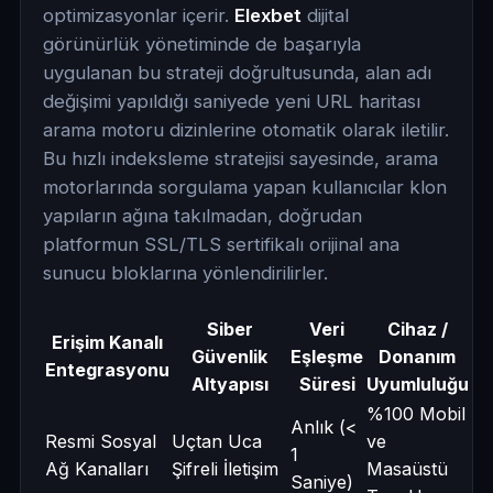
optimizasyonlar içerir.
Elexbet
dijital
görünürlük yönetiminde de başarıyla
uygulanan bu strateji doğrultusunda, alan adı
değişimi yapıldığı saniyede yeni URL haritası
arama motoru dizinlerine otomatik olarak iletilir.
Bu hızlı indeksleme stratejisi sayesinde, arama
motorlarında sorgulama yapan kullanıcılar klon
yapıların ağına takılmadan, doğrudan
platformun SSL/TLS sertifikalı orijinal ana
sunucu bloklarına yönlendirilirler.
Siber
Veri
Cihaz /
Erişim Kanalı
Güvenlik
Eşleşme
Donanım
Entegrasyonu
Altyapısı
Süresi
Uyumluluğu
%100 Mobil
Anlık (<
Resmi Sosyal
Uçtan Uca
ve
1
Ağ Kanalları
Şifreli İletişim
Masaüstü
Saniye)