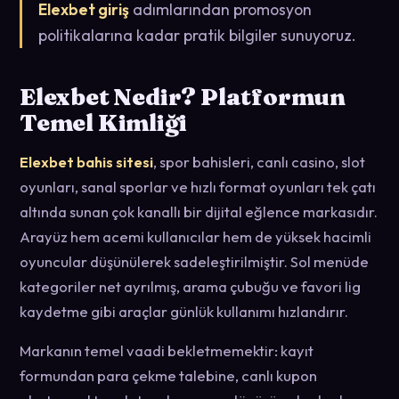
Elexbet giriş
adımlarından promosyon
politikalarına kadar pratik bilgiler sunuyoruz.
Elexbet Nedir? Platformun
Temel Kimliği
Elexbet bahis sitesi
, spor bahisleri, canlı casino, slot
oyunları, sanal sporlar ve hızlı format oyunları tek çatı
altında sunan çok kanallı bir dijital eğlence markasıdır.
Arayüz hem acemi kullanıcılar hem de yüksek hacimli
oyuncular düşünülerek sadeleştirilmiştir. Sol menüde
kategoriler net ayrılmış, arama çubuğu ve favori lig
kaydetme gibi araçlar günlük kullanımı hızlandırır.
Markanın temel vaadi bekletmemektir: kayıt
formundan para çekme talebine, canlı kupon