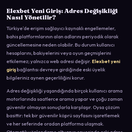
Elexbet Yeni Giriş: Adres Değişikliği
Nasıl Yönetilir?
Türkiye'de erişim sağlayıcı kaynaklı engellemeler,
bahis platformlarının alan adlarını periyodik olarak
güncellemesine neden olabilir. Bu durum kullanıcı
hesaplarını, bakiyelerini veya oyun geçmişlerini
etkilemez; yalnızca web adresi değişir.
Elexbet yeni
giriş
bağlantısı devreye girdiğinde eski üyelik
bilgileriniz aynen geçerliliğini korur.
Adres değişikliği yaşandığında birçok kullanıcı arama
motorlarında saatlerce arama yapar ve çoğu zaman
güvenilir olmayan sonuçlarla karşılaşır. Oysa çözüm
basittir: tek bir güvenilir köprü sayfasını işaretlemek
ve her seferinde oradan platforma ulaşmak.
Otomatik yönlendirme altyapısı sayesinde eski adres