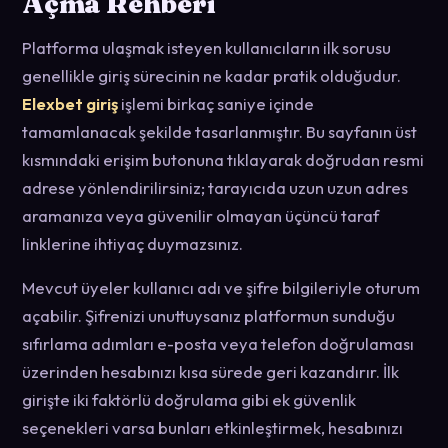
Açma Rehberi
Platforma ulaşmak isteyen kullanıcıların ilk sorusu
genellikle giriş sürecinin ne kadar pratik olduğudur.
Elexbet giriş
işlemi birkaç saniye içinde
tamamlanacak şekilde tasarlanmıştır. Bu sayfanın üst
kısmındaki erişim butonuna tıklayarak doğrudan resmi
adrese yönlendirilirsiniz; tarayıcıda uzun uzun adres
aramanıza veya güvenilir olmayan üçüncü taraf
linklerine ihtiyaç duymazsınız.
Mevcut üyeler kullanıcı adı ve şifre bilgileriyle oturum
açabilir. Şifrenizi unuttuysanız platformun sunduğu
sıfırlama adımları e-posta veya telefon doğrulaması
üzerinden hesabınızı kısa sürede geri kazandırır. İlk
girişte iki faktörlü doğrulama gibi ek güvenlik
seçenekleri varsa bunları etkinleştirmek, hesabınızı