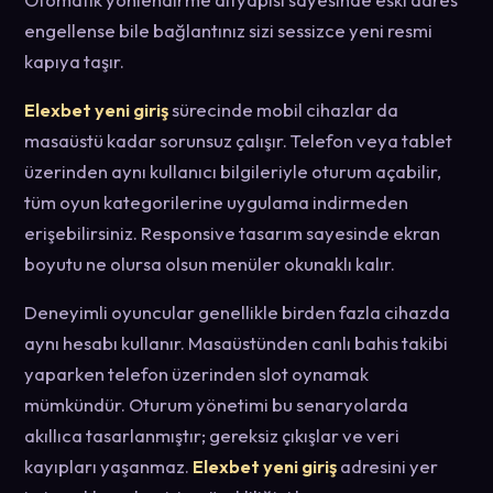
engellense bile bağlantınız sizi sessizce yeni resmi
kapıya taşır.
Elexbet yeni giriş
sürecinde mobil cihazlar da
masaüstü kadar sorunsuz çalışır. Telefon veya tablet
üzerinden aynı kullanıcı bilgileriyle oturum açabilir,
tüm oyun kategorilerine uygulama indirmeden
erişebilirsiniz. Responsive tasarım sayesinde ekran
boyutu ne olursa olsun menüler okunaklı kalır.
Deneyimli oyuncular genellikle birden fazla cihazda
aynı hesabı kullanır. Masaüstünden canlı bahis takibi
yaparken telefon üzerinden slot oynamak
mümkündür. Oturum yönetimi bu senaryolarda
akıllıca tasarlanmıştır; gereksiz çıkışlar ve veri
kayıpları yaşanmaz.
Elexbet yeni giriş
adresini yer