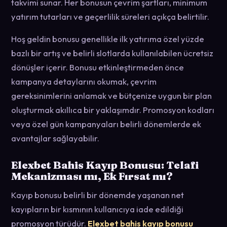
takvimi sunar. Her bonusun çevrim şartları, minimum
yatırım tutarları ve geçerlilik süreleri açıkça belirtilir.
Hoş geldin bonusu genellikle ilk yatırıma özel yüzde
bazlı bir artış ve belirli slotlarda kullanılabilen ücretsiz
dönüşler içerir. Bonusu etkinleştirmeden önce
kampanya detaylarını okumak, çevrim
gereksinimlerini anlamak ve bütçenize uygun bir plan
oluşturmak akıllıca bir yaklaşımdır. Promosyon kodları
veya özel gün kampanyaları belirli dönemlerde ek
avantajlar sağlayabilir.
Elexbet Bahis Kayıp Bonusu: Telafi
Mekanizması mı, Ek Fırsat mı?
Kayıp bonusu belirli bir dönemde yaşanan net
kayıpların bir kısmının kullanıcıya iade edildiği
promosyon türüdür.
Elexbet bahis kayıp bonusu