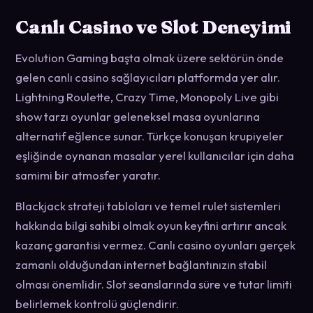
Canlı Casino ve Slot Deneyimi
Evolution Gaming başta olmak üzere sektörün önde
gelen canlı casino sağlayıcıları platformda yer alır.
Lightning Roulette, Crazy Time, Monopoly Live gibi
show tarzı oyunlar geleneksel masa oyunlarına
alternatif eğlence sunar. Türkçe konuşan krupiyeler
eşliğinde oynanan masalar yerel kullanıcılar için daha
samimi bir atmosfer yaratır.
Blackjack strateji tabloları ve temel rulet sistemleri
hakkında bilgi sahibi olmak oyun keyfini artırır ancak
kazanç garantisi vermez. Canlı casino oyunları gerçek
zamanlı olduğundan internet bağlantınızın stabil
olması önemlidir. Slot seanslarında süre ve tutar limiti
belirlemek kontrolü güçlendirir.