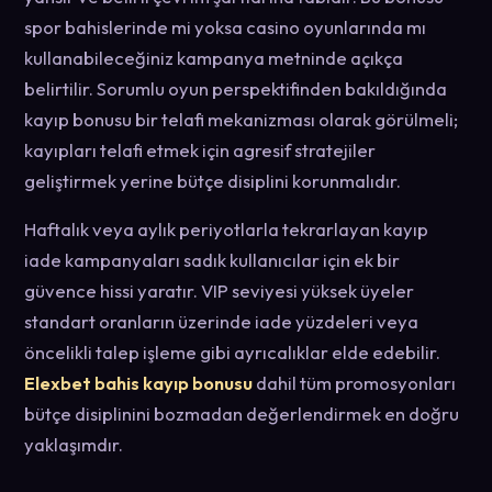
spor bahislerinde mi yoksa casino oyunlarında mı
kullanabileceğiniz kampanya metninde açıkça
belirtilir. Sorumlu oyun perspektifinden bakıldığında
kayıp bonusu bir telafi mekanizması olarak görülmeli;
kayıpları telafi etmek için agresif stratejiler
geliştirmek yerine bütçe disiplini korunmalıdır.
Haftalık veya aylık periyotlarla tekrarlayan kayıp
iade kampanyaları sadık kullanıcılar için ek bir
güvence hissi yaratır. VIP seviyesi yüksek üyeler
standart oranların üzerinde iade yüzdeleri veya
öncelikli talep işleme gibi ayrıcalıklar elde edebilir.
Elexbet bahis kayıp bonusu
dahil tüm promosyonları
bütçe disiplinini bozmadan değerlendirmek en doğru
yaklaşımdır.