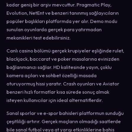
kadar geniş bir arşiv mevcuttur. Pragmatic Play,
Evolution, NetEnt ve benzeri tanınmış sağlayıcıların
popüler başlıkları platformda yer alır. Demo modu
sunulan oyunlarda gerçek para yatırmadan
mekanikleri test edebilirsiniz.
Canlı casino bölümü gerçek krupiyeler eşliğinde rulet,
blackjack, baccarat ve poker masalarına evinizden
bağlanmanızı sağlar. HD kalitesinde yayın, çoklu
kamera açıları ve sohbet özelliği masada
oturuyormuş hissi yaratır. Crash oyunları ve Aviator
benzeri hızlı formatlar kısa sürede sonuç almak
isteyen kullanıcılar için ideal alternatiflerdir.
Sanal sporlar ve e-spor bahisleri platformun sunduğu
çeşitliliği artırır. Gerçek maçların olmadığı saatlerde
bile sanal futbol veya at yarışı etkinliklerine bahis