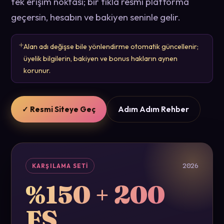
tek erişim noktası; bir tıkla resmi platforma
geçersin, hesabın ve bakiyen seninle gelir.
Alan adı değişse bile yönlendirme otomatik güncellenir;
üyelik bilgilerin, bakiyen ve bonus hakların aynen
korunur.
Adım Adım Rehber
✓ Resmi Siteye Geç
KARŞILAMA SETI
2026
%150 + 200
FS