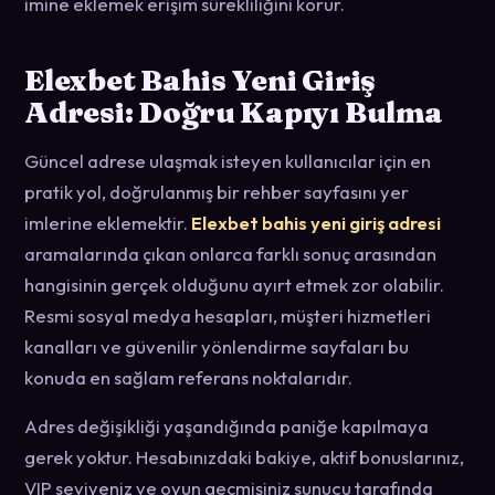
imine eklemek erişim sürekliliğini korur.
Elexbet Bahis Yeni Giriş
Adresi: Doğru Kapıyı Bulma
Güncel adrese ulaşmak isteyen kullanıcılar için en
pratik yol, doğrulanmış bir rehber sayfasını yer
imlerine eklemektir.
Elexbet bahis yeni giriş adresi
aramalarında çıkan onlarca farklı sonuç arasından
hangisinin gerçek olduğunu ayırt etmek zor olabilir.
Resmi sosyal medya hesapları, müşteri hizmetleri
kanalları ve güvenilir yönlendirme sayfaları bu
konuda en sağlam referans noktalarıdır.
Adres değişikliği yaşandığında paniğe kapılmaya
gerek yoktur. Hesabınızdaki bakiye, aktif bonuslarınız,
VIP seviyeniz ve oyun geçmişiniz sunucu tarafında