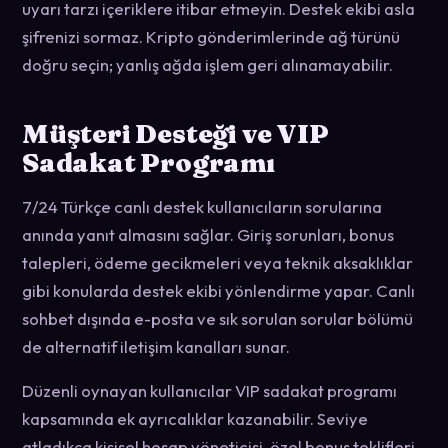
uyarı tarzı içeriklere itibar etmeyin. Destek ekibi asla
şifrenizi sormaz. Kripto gönderimlerinde ağ türünü
doğru seçin; yanlış ağda işlem geri alınamayabilir.
Müşteri Desteği ve VIP
Sadakat Programı
7/24 Türkçe canlı destek kullanıcıların sorularına
anında yanıt almasını sağlar. Giriş sorunları, bonus
talepleri, ödeme gecikmeleri veya teknik aksaklıklar
gibi konularda destek ekibi yönlendirme yapar. Canlı
sohbet dışında e-posta ve sık sorulan sorular bölümü
de alternatif iletişim kanalları sunar.
Düzenli oynayan kullanıcılar VIP sadakat programı
kapsamında ek ayrıcalıklar kazanabilir. Seviye
atladıkça kişisel hesap yöneticisi, özel bonus teklifleri,