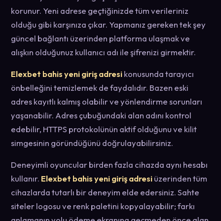
korunur. Yeni adrese geçtiğinizde tüm verileriniz
olduğu gibi karşınıza çıkar. Yapmanız gereken tek şey
güncel bağlantı üzerinden platforma ulaşmak ve
alışkın olduğunuz kullanıcı adı ile şifrenizi girmektir.
Elexbet bahis yeni giriş adresi
konusunda tarayıcı
önbelleğini temizlemek de faydalıdır. Bazen eski
adres kayıtlı kalmış olabilir ve yönlendirme sorunları
yaşanabilir. Adres çubuğundaki alan adını kontrol
edebilir, HTTPS protokolünün aktif olduğunu ve kilit
simgesinin göründüğünü doğrulayabilirsiniz.
Deneyimli oyuncular birden fazla cihazda aynı hesabı
kullanır.
Elexbet bahis yeni giriş adresi
üzerinden tüm
cihazlarda tutarlı bir deneyim elde edersiniz. Sahte
siteler logosu ve renk paletini kopyalayabilir; farkı
anlamanın yolu ödeme ekranına geçmeden önce alan