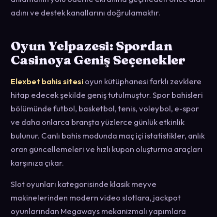
adını ve destek kanallarını doğrulamaktır.
Oyun Yelpazesi: Spordan
Casinoya Geniş Seçenekler
Elexbet bahis sitesi
oyun kütüphanesi farklı zevklere
hitap edecek şekilde geniş tutulmuştur. Spor bahisleri
bölümünde futbol, basketbol, tenis, voleybol, e-spor
ve daha onlarca branşta yüzlerce günlük etkinlik
bulunur. Canlı bahis modunda maç içi istatistikler, anlık
oran güncellemeleri ve hızlı kupon oluşturma araçları
karşınıza çıkar.
Slot oyunları kategorisinde klasik meyve
makinelerinden modern video slotlara, jackpot
oyunlarından Megaways mekanizmalı yapımlara