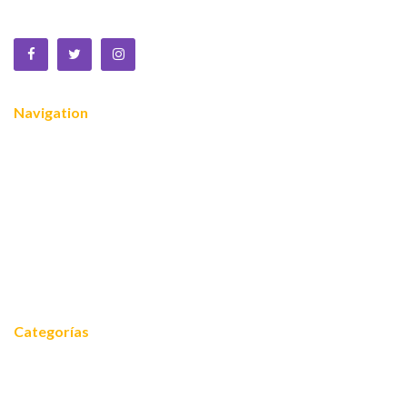
lucro que trabaja por la MUJER a nivel global.
Navigation
Nosotros
¿Quiénes somos?
Servicios
Reconocimientos
Noticias
Contacto
Categorías
Noticias
Equidad 2030