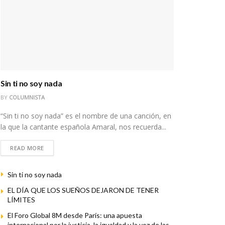
Sin ti no soy nada
BY
COLUMNISTA
“Sin ti no soy nada” es el nombre de una canción, en
la que la cantante española Amaral, nos recuerda...
READ MORE
Sin ti no soy nada
EL DÍA QUE LOS SUEÑOS DEJARON DE TENER
LÍMITES
El Foro Global 8M desde París: una apuesta
internacional por la justicia, la igualdad y la voz de las