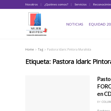
Nosotros
¿Quiénes somos?
Servicios
Reconocimie
NOTICIAS
EQUIDAD 20
Home
Tag
Pastora Idaric Pintora Muralista
Etiqueta:
Pastora Idaric Pintor
Pastor
FORO
en C
BY
COLUM
Pastora 