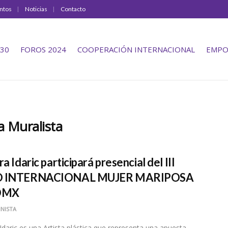
ntos
Noticias
Contacto
30
FOROS 2024
COOPERACIÓN INTERNACIONAL
EMPO
a Muralista
a Idaric participará presencial del III
 INTERNACIONAL MUJER MARIPOSA
DMX
NISTA
Idaric es una Artista plástica que representa una apuesta