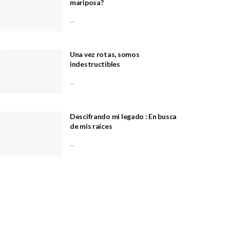
mariposa?
...
Una vez rotas, somos
indestructibles
...
Descifrando mi legado : En busca
de mis raíces
...