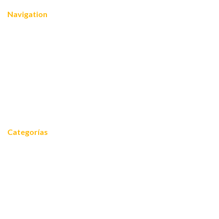
Navigation
Nosotros
¿Quiénes somos?
Servicios
Reconocimientos
Noticias
Contacto
Categorías
Noticias
Equidad 2030
FOROS 2024
Cooperación internacional
Empoderamiento