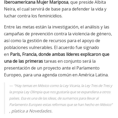
Iberoamericana Mujer Mariposa
, que preside Albita
Neira, el cual servirá de base para defender la vida y
luchar contra los feminicidios.
Entre las metas están la investigación, el análisis y las
campañas de prevención contra la violencia de género,
así como la gestión de recursos para el apoyo de
poblaciones vulnerables. El acuerdo fue signado
en
París, Francia, donde ambas líderes explicaron que
una de las primeras
tareas en conjunto será la
presentación de un proyecto ante el Parlamento
Europeo, para una agenda común en América Latina.
“Hay temas en México como la Ley Vicaria, la Ley Tres de Tres y
la propia Ley Olimpia que nos gustaría que se expandiera a otros
países. Esa es una de las ideas, de sumarnos para llevar al
Parlamento Europeo estas reformas que se han hecho en México”
, platica a Novedades.