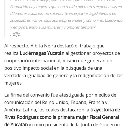
Fundación hay mujeres que han tenido diferentes experiencias en
diferentes espacios, no solamente en espacios legislativos o en
sociedad, en varios espacios empresariales y cómo ir fortaleciendo
y empoderando a las mujeres y hombres también
”
, dijo.
Al respecto, Albita Neira destacó el trabajo que
realiza
Luciérnagas Yucatán
al gestionar proyectos de
cooperación internacional, mismo que generan un
positivo impacto social en la búsqueda de una
verdadera igualdad de género y la redignificación de las
mujeres.
La firma del convenio fue atestiguada por medios de
comunicación del Reino Unido, España, Francia y
América Latina, los cuales destacaron la
trayectoria de
Rivas Rodríguez como la primera mujer Fiscal General
de Yucatán
y como presidenta de la Junta de Gobierno