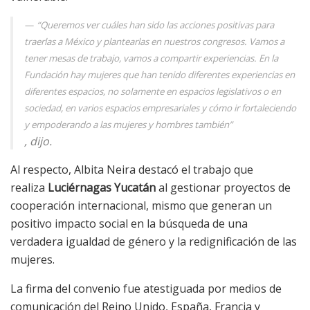
“Queremos ver cuáles han sido las acciones positivas para
traerlas a México y plantearlas en nuestros congresos. Vamos a
tener mesas de trabajo, vamos a compartir experiencias. En la
Fundación hay mujeres que han tenido diferentes experiencias en
diferentes espacios, no solamente en espacios legislativos o en
sociedad, en varios espacios empresariales y cómo ir fortaleciendo
y empoderando a las mujeres y hombres también
”
, dijo.
Al respecto, Albita Neira destacó el trabajo que
realiza
Luciérnagas Yucatán
al gestionar proyectos de
cooperación internacional, mismo que generan un
positivo impacto social en la búsqueda de una
verdadera igualdad de género y la redignificación de las
mujeres.
La firma del convenio fue atestiguada por medios de
comunicación del Reino Unido, España, Francia y