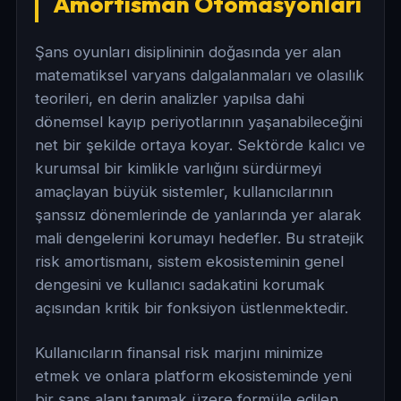
Amortisman Otomasyonları
Şans oyunları disiplininin doğasında yer alan
matematiksel varyans dalgalanmaları ve olasılık
teorileri, en derin analizler yapılsa dahi
dönemsel kayıp periyotlarının yaşanabileceğini
net bir şekilde ortaya koyar. Sektörde kalıcı ve
kurumsal bir kimlikle varlığını sürdürmeyi
amaçlayan büyük sistemler, kullanıcılarının
şanssız dönemlerinde de yanlarında yer alarak
mali dengelerini korumayı hedefler. Bu stratejik
risk amortismanı, sistem ekosisteminin genel
dengesini ve kullanıcı sadakatini korumak
açısından kritik bir fonksiyon üstlenmektedir.
Kullanıcıların finansal risk marjını minimize
etmek ve onlara platform ekosisteminde yeni
bir şans alanı tanımak üzere formüle edilen