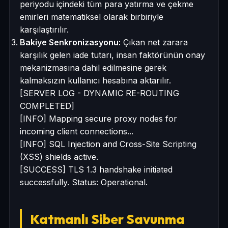
periyodu içindeki tüm para yatırma ve çekme
emirleri matematiksel olarak birbiriyle
karşılaştırılır.
Bakiye Senkronizasyonu:
Çıkan net zarara
karşılık gelen iade tutarı, insan faktörünün onay
mekanizmasına dahil edilmesine gerek
kalmaksızın kullanıcı hesabına aktarılır.
[SERVER LOG - DYNAMIC RE-ROUTING
COMPLETED]
[INFO] Mapping secure proxy nodes for
incoming client connections...
[INFO] SQL Injection and Cross-Site Scripting
(XSS) shields active.
[SUCCESS] TLS 1.3 handshake initiated
successfully. Status: Operational.
Katmanlı Siber Savunma