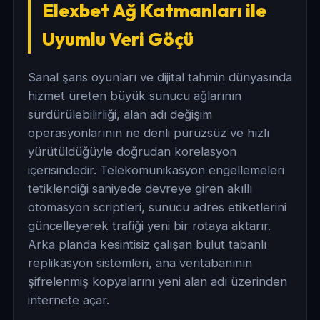
Elexbet Ağ Katmanları ile
Uyumlu Veri Göçü
Sanal şans oyunları ve dijital tahmin dünyasında
hizmet üreten büyük sunucu ağlarının
sürdürülebilirliği, alan adı değişim
operasyonlarının ne denli pürüzsüz ve hızlı
yürütüldüğüyle doğrudan korelasyon
içerisindedir. Telekomünikasyon engellemeleri
tetiklendiği saniyede devreye giren akıllı
otomasyon scriptleri, sunucu adres etiketlerini
güncelleyerek trafiği yeni bir rotaya aktarır.
Arka planda kesintisiz çalışan bulut tabanlı
replikasyon sistemleri, ana veritabanının
şifrelenmiş kopyalarını yeni alan adı üzerinden
internete açar.