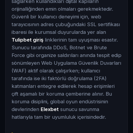
sağlarken kullandıkları dijital kapıların
orijinalliğinden emin olmaları gerekmektedir.
Güvenli bir kullanıcı deneyimi için, web
tarayıcısının adres çubuğundaki SSL sertifikası
ibaresi ile kurumsal duyurularda yer alan
Tulipbet giriş
linklerinin tam uyuşması esastır.
Sunucu tarafında DDoS, Botnet ve Brute
Force gibi organize saldırıları anında tespit edip
sönümleyen Web Uygulama Güvenlik Duvarları
(WAF) aktif olarak çalışırken; kullanıcı
tarafında ise iki faktörlü doğrulama (2FA)
katmanları entegre edilerek hesap erişimleri
çift aşamalı bir koruma çemberine alınır. Bu
koruma disiplini, global oyun endüstrisinin
devlerinden
Elexbet
sunucu savunma
hatlarıyla tam bir uyumluluk içerisindedir.