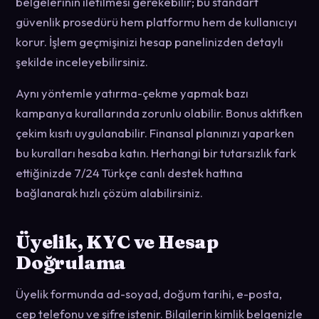
belgelerinin iletilmesi gerekebilir; bu standart
güvenlik prosedürü hem platformu hem de kullanıcıyı
korur. İşlem geçmişinizi hesap panelinizden detaylı
şekilde inceleyebilirsiniz.
Aynı yöntemle yatırma-çekme yapmak bazı
kampanya kurallarında zorunlu olabilir. Bonus aktifken
çekim kısıtı uygulanabilir. Finansal planınızı yaparken
bu kuralları hesaba katın. Herhangi bir tutarsızlık fark
ettiğinizde 7/24 Türkçe canlı destek hattına
bağlanarak hızlı çözüm alabilirsiniz.
Üyelik, KYC ve Hesap
Doğrulama
Üyelik formunda ad-soyad, doğum tarihi, e-posta,
cep telefonu ve şifre istenir. Bilgilerin kimlik belgenizle