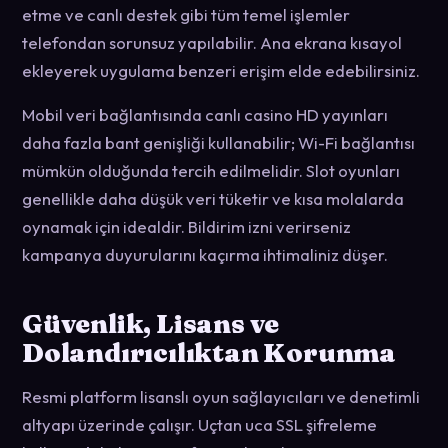
etme ve canlı destek gibi tüm temel işlemler
telefondan sorunsuz yapılabilir. Ana ekrana kısayol
ekleyerek uygulama benzeri erişim elde edebilirsiniz.
Mobil veri bağlantısında canlı casino HD yayınları
daha fazla bant genişliği kullanabilir; Wi-Fi bağlantısı
mümkün olduğunda tercih edilmelidir. Slot oyunları
genellikle daha düşük veri tüketir ve kısa molalarda
oynamak için idealdir. Bildirim izni verirseniz
kampanya duyurularını kaçırma ihtimaliniz düşer.
Güvenlik, Lisans ve
Dolandırıcılıktan Korunma
Resmi platform lisanslı oyun sağlayıcıları ve denetimli
altyapı üzerinde çalışır. Uçtan uca SSL şifreleme