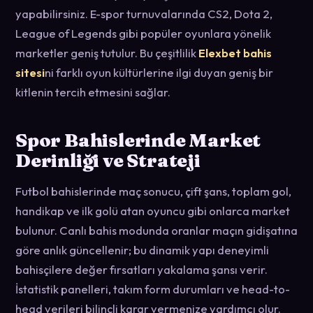
yapabilirsiniz. E-spor turnuvalarında CS2, Dota 2,
League of Legends gibi popüler oyunlara yönelik
marketler geniş tutulur. Bu çeşitlilik
Elexbet bahis
sitesi
ni farklı oyun kültürlerine ilgi duyan geniş bir
kitlenin tercih etmesini sağlar.
Spor Bahislerinde Market
Derinliği ve Strateji
Futbol bahislerinde maç sonucu, çift şans, toplam gol,
handikap ve ilk golü atan oyuncu gibi onlarca market
bulunur. Canlı bahis modunda oranlar maçın gidişatına
göre anlık güncellenir; bu dinamik yapı deneyimli
bahisçilere değer fırsatları yakalama şansı verir.
İstatistik panelleri, takım form durumları ve head-to-
head verileri bilinçli karar vermenize yardımcı olur.