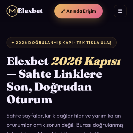
Elexbet
☰
🔗 Anında Erişim
✦ 2026 DOĞRULANMIŞ KAPI · TEK TIKLA ULAŞ
Elexbet
2026 Kapısı
— Sahte Linklere
Son, Doğrudan
Oturum
Sahte sayfalar, kırık bağlantılar ve yarım kalan
oturumlar artık sorun değil. Burası doğrulanmış