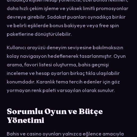
daha hızlı çekim işleme ve yüksek limitli promosyonlar
devreye girebilir. Sadakat puanları oynadıkça birikir
ve belirli eşiklerde bonus bakiyeye veya free spin
paketlerine dönüştürülebilir.
Kullanıcı arayüzü deneyim seviyesine bakılmaksızın
kolay navigasyon hedeflenerek tasarlanmıştır. Oyun
arama, favori listesi oluşturma, bahis geçmişi
inceleme ve hesap ayarları birkaç tıkla ulaşılabilir
konumdadır. Karanlık tema tercih edenler için göz
yormayan renk paleti varsayılan olarak sunulur.
Sorumlu Oyun ve Bütçe
Yönetimi
Bahis ve casino oyunları yalnızca eğlence amacıyla