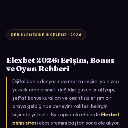
DERINLEMESINE İNCELEME · 2026
Elexbet 2026: Erişim, Bonus
ve Oyun Rehberi
Dijital bahis dünyasında marka seçimi yalnızca
yüksek oranla sınırlı değildir; güvenilir altyapı,
şeffaf bonus kuralları ve kesintisiz erişim bir
araya geldiğinde deneyim kalitesi belirgin
biçimde yükselir. Bu kapsamlı rehberde
Elexbet
bahis sitesi
ekosistemini baştan sona ele alıyor,