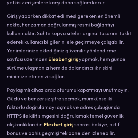
yetkisiz erişimlere karşı daha sağlam korur.
Giriş yaparken dikkat edilmesi gereken en önemli
nokta, her zaman doğrulanmış resmi bağlantıyı
kullanmaktır. Sahte kopya siteler orijinal tasarımı taklit
ederek kullanıcı bilgilerini ele geçirmeye çalışabilir.
Yer imlerinize eklediğiniz güvenilir yönlendirme
sayfası üzerinden
Elexbet giriş
yapmak, hem güncel
sürüme ulaşmanızı hem de dolandırıcılık riskini
minimize etmenizi sağlar.
Paylaşımlı cihazlarda oturumu kapatmayı unutmayın.
Güçlü ve benzersiz şifre seçmek, mümkünse iki
faktörlü doğrulamayı açmak ve adres çubuğunda
HTTPS ile kilit simgesini doğrulamak temel güvenlik
alışkanlıklarıdır.
Elexbet giriş
sonrası bakiye, aktif
bonus ve bahis geçmişi tek panelden izlenebilir.