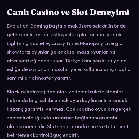
Canlı Casino ve Slot Deneyimi
Evolution Gaming başta olmak üzere sektörün önde
gelen canlı casino sağlayıcıları platformda yer alır.
Lightning Roulette, Crazy Time, Monopoly Live gibi
show tarzı oyunlar geleneksel masa oyunlarına
alternatif eğlence sunar. Türkçe konuşan krupiyeler
eşliğinde oynanan masalar yerel kullanıcılar için daha
samimi bir atmosfer yaratır.
Blackjack strateji tabloları ve temel rulet sistemleri
hakkında bilgi sahibi olmak oyun keyfini artırır ancak
kazanç garantisi vermez. Canlı casino oyunları gerçek
zamanlı olduğundan internet bağlantınızın stabil
olması önemlidir. Slot seanslarında süre ve tutar limiti
belirlemek kontrolü güçlendirir.