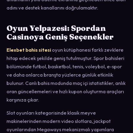
adını ve destek kanallarını doğrulamaktır.
Oyun Yelpazesi: Spordan
Casinoya Geniş Seçenekler
Elexbet bahis sitesi
oyun kütüphanesi farklı zevklere
hitap edecek şekilde geniş tutulmuştur. Spor bahisleri
bölümünde futbol, basketbol, tenis, voleybol, e-spor
ve daha onlarca branşta yüzlerce günlük etkinlik
bulunur. Canlı bahis modunda maç içi istatistikler, anlık
oran güncellemeleri ve hızlı kupon oluşturma araçları
karşınıza çıkar.
Slot oyunları kategorisinde klasik meyve
makinelerinden modern video slotlara, jackpot
oyunlarından Megaways mekanizmalı yapımlara