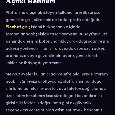
Açma Rehberi
Platforma ulaşmak isteyen kullanıcıların ilk sorusu
genellikle giriş sürecinin ne kadar pratik olduğudur.
Elexbet giriş
işlemi birkaç saniye içinde
tamamlanacak şekilde tasarlanmıştır. Bu sayfanın üst
kısmındaki erişim butonuna tıklayarak doğrudan resmi
adrese yönlendirilirsiniz; tarayıcıda uzun uzun adres
aramanıza veya güvenilir olmayan üçüncü taraf
linklerine ihtiyaç duymazsınız.
Mevcut üyeler kullanıcı adı ve şifre bilgileriyle oturum
açabilir. Şifrenizi unuttuysanız platformun sunduğu
sıfırlama adımları e-posta veya telefon doğrulaması
üzerinden hesabınızı kısa sürede geri kazandırır. İlk
girişte iki faktörlü doğrulama gibi ek güvenlik
seçenekleri varsa bunları etkinleştirmek, hesabınızı