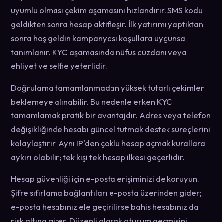
uyumlu olması çekim aşamasını hızlandırır. SMS kodu
geldikten sonra hesap aktifleşir. İlk yatırımı yaptıktan
sonra hoş geldin kampanyası koşullara uygunsa
tanımlanır. KYC aşamasında nüfus cüzdanı veya
ehliyet ve selfie yeterlidir.
Doğrulama tamamlanmadan yüksek tutarlı çekimler
beklemeye alınabilir. Bu nedenle erken KYC
tamamlamak pratik bir avantajdır. Adres veya telefon
değişikliğinde hesabı güncel tutmak destek süreçlerini
kolaylaştırır. Aynı IP'den çoklu hesap açmak kurallara
aykırı olabilir; tek kişi tek hesap ilkesi geçerlidir.
Hesap güvenliği için e-posta erişiminizi de koruyun.
Şifre sıfırlama bağlantıları e-posta üzerinden gider;
e-posta hesabınız ele geçirilirse bahis hesabınız da
risk altına girer. Düzenli olarak oturum geçmişini