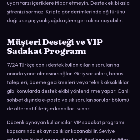
uyarı tarzı içeriklere itibar etmeyin. Destek ekibi asla
şifrenizi sormaz. Kripto gönderimlerinde ağ türünü
doğru seçin; yanlış ağda işlem geri alınamayabilir.
Müşteri Desteği ve VIP
Sadakat Programı
7/24 Türkçe canlı destek kullanıcıların sorularına
anında yanıt almasını sağlar. Giriş sorunları, bonus
talepleri, ödeme gecikmeleri veya teknik aksaklıklar
gibi konularda destek ekibi yönlendirme yapar. Canlı
sohbet dışında e-posta ve sık sorulan sorular bölümü
de alternatif iletişim kanalları sunar.
Düzenli oynayan kullanıcılar VIP sadakat programı
kapsamında ek ayrıcalıklar kazanabilir. Seviye
atladıkça kişisel hesap yöneticisi, özel bonus teklifleri,