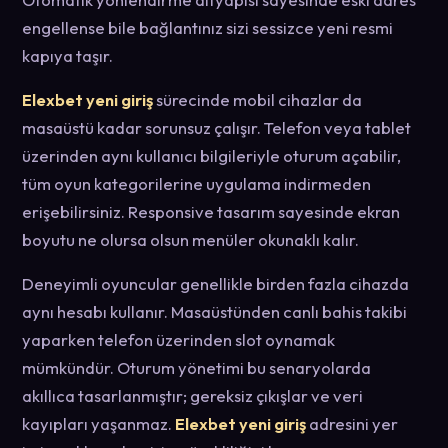
engellense bile bağlantınız sizi sessizce yeni resmi
kapıya taşır.
Elexbet yeni giriş
sürecinde mobil cihazlar da
masaüstü kadar sorunsuz çalışır. Telefon veya tablet
üzerinden aynı kullanıcı bilgileriyle oturum açabilir,
tüm oyun kategorilerine uygulama indirmeden
erişebilirsiniz. Responsive tasarım sayesinde ekran
boyutu ne olursa olsun menüler okunaklı kalır.
Deneyimli oyuncular genellikle birden fazla cihazda
aynı hesabı kullanır. Masaüstünden canlı bahis takibi
yaparken telefon üzerinden slot oynamak
mümkündür. Oturum yönetimi bu senaryolarda
akıllıca tasarlanmıştır; gereksiz çıkışlar ve veri
kayıpları yaşanmaz.
Elexbet yeni giriş
adresini yer