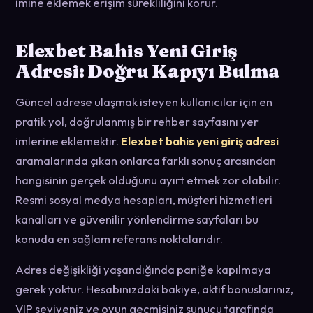
imine eklemek erişim sürekliliğini korur.
Elexbet Bahis Yeni Giriş
Adresi: Doğru Kapıyı Bulma
Güncel adrese ulaşmak isteyen kullanıcılar için en
pratik yol, doğrulanmış bir rehber sayfasını yer
imlerine eklemektir.
Elexbet bahis yeni giriş adresi
aramalarında çıkan onlarca farklı sonuç arasından
hangisinin gerçek olduğunu ayırt etmek zor olabilir.
Resmi sosyal medya hesapları, müşteri hizmetleri
kanalları ve güvenilir yönlendirme sayfaları bu
konuda en sağlam referans noktalarıdır.
Adres değişikliği yaşandığında paniğe kapılmaya
gerek yoktur. Hesabınızdaki bakiye, aktif bonuslarınız,
VIP seviyeniz ve oyun geçmişiniz sunucu tarafında