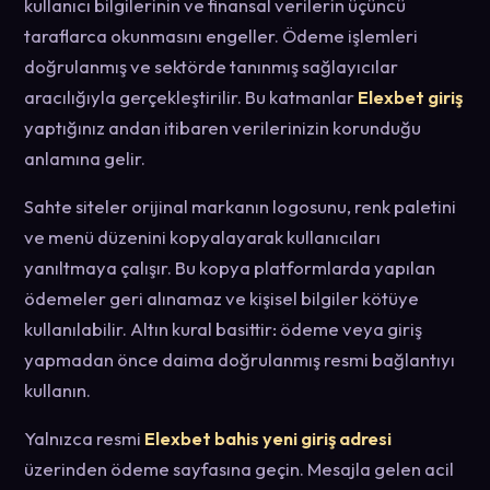
kullanıcı bilgilerinin ve finansal verilerin üçüncü
taraflarca okunmasını engeller. Ödeme işlemleri
doğrulanmış ve sektörde tanınmış sağlayıcılar
aracılığıyla gerçekleştirilir. Bu katmanlar
Elexbet giriş
yaptığınız andan itibaren verilerinizin korunduğu
anlamına gelir.
Sahte siteler orijinal markanın logosunu, renk paletini
ve menü düzenini kopyalayarak kullanıcıları
yanıltmaya çalışır. Bu kopya platformlarda yapılan
ödemeler geri alınamaz ve kişisel bilgiler kötüye
kullanılabilir. Altın kural basittir: ödeme veya giriş
yapmadan önce daima doğrulanmış resmi bağlantıyı
kullanın.
Yalnızca resmi
Elexbet bahis yeni giriş adresi
üzerinden ödeme sayfasına geçin. Mesajla gelen acil