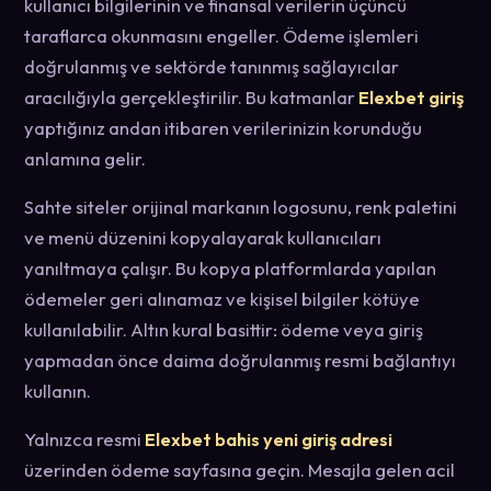
kullanıcı bilgilerinin ve finansal verilerin üçüncü
taraflarca okunmasını engeller. Ödeme işlemleri
doğrulanmış ve sektörde tanınmış sağlayıcılar
aracılığıyla gerçekleştirilir. Bu katmanlar
Elexbet giriş
yaptığınız andan itibaren verilerinizin korunduğu
anlamına gelir.
Sahte siteler orijinal markanın logosunu, renk paletini
ve menü düzenini kopyalayarak kullanıcıları
yanıltmaya çalışır. Bu kopya platformlarda yapılan
ödemeler geri alınamaz ve kişisel bilgiler kötüye
kullanılabilir. Altın kural basittir: ödeme veya giriş
yapmadan önce daima doğrulanmış resmi bağlantıyı
kullanın.
Yalnızca resmi
Elexbet bahis yeni giriş adresi
üzerinden ödeme sayfasına geçin. Mesajla gelen acil