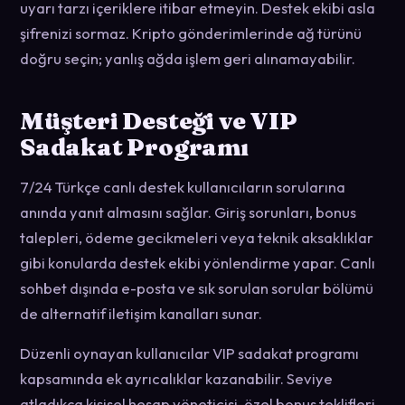
uyarı tarzı içeriklere itibar etmeyin. Destek ekibi asla
şifrenizi sormaz. Kripto gönderimlerinde ağ türünü
doğru seçin; yanlış ağda işlem geri alınamayabilir.
Müşteri Desteği ve VIP
Sadakat Programı
7/24 Türkçe canlı destek kullanıcıların sorularına
anında yanıt almasını sağlar. Giriş sorunları, bonus
talepleri, ödeme gecikmeleri veya teknik aksaklıklar
gibi konularda destek ekibi yönlendirme yapar. Canlı
sohbet dışında e-posta ve sık sorulan sorular bölümü
de alternatif iletişim kanalları sunar.
Düzenli oynayan kullanıcılar VIP sadakat programı
kapsamında ek ayrıcalıklar kazanabilir. Seviye
atladıkça kişisel hesap yöneticisi, özel bonus teklifleri,