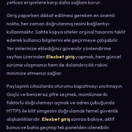
yetkisiz erişimlere karşı daha sağlam korur.
Giriş yaparken dikkat edilmesi gereken en önemli
nokta, her zaman doğrulanmış resmi bağlantıyı
kullanmaktır. Sahte kopya siteler orijinal tasarımı taklit
ederek kullanıcı bilgilerini ele geçirmeye çalışabilir.
Yer imlerinize eklediğiniz güvenilir yönlendirme
sayfası üzerinden
Elexbet giriş
yapmak, hem güncel
sürüme ulaşmanızı hem de dolandırıcılık riskini
minimize etmenizi sağlar.
Paylaşımlı cihazlarda oturumu kapatmayı unutmayın.
Güçlü ve benzersiz şifre seçmek, mümkünse iki
faktörlü doğrulamayı açmak ve adres çubuğunda
HTTPS ile kilit simgesini doğrulamak temel güvenlik
alışkanlıklarıdır.
Elexbet giriş
sonrası bakiye, aktif
bonus ve bahis geçmişi tek panelden izlenebilir.