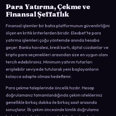
Para Yatırma, Çekme ve
Finansal Şeffaflık
Finansal işlemler bir bahis platformunun güvenilirliğini
ölçen en kritik kriterlerden biridir. Elexbet'te para
yatırma işlemleri çoğu yöntemde anında hesaba
geçer. Banka havalesi, kredi kartı, dijital cüzdanlar ve
kripto para seçenekleri arasından size en uygun olanı
tercih edebilirsiniz. Minimum yatırım tutarları
erişilebilir seviyede tutularak yeni başlayanların
kolayca adapte olması hedeflenir.
Para çekme taleplerinde öncelik hızdır. Hesap
doğrulamanız tamamlandığında çekim istekleriniz
genellikle birkaç dakika ile birkaç saat arasında
sonuçlanır. İlk çekim öncesinde kimlik doğrulama