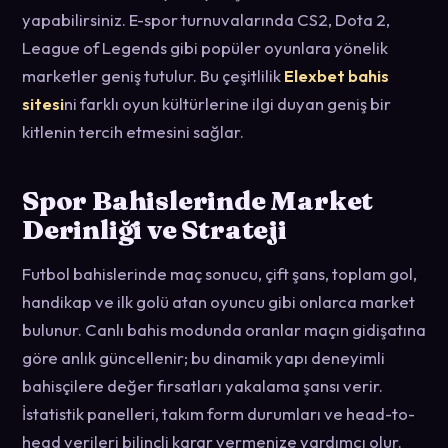
yapabilirsiniz. E-spor turnuvalarında CS2, Dota 2,
League of Legends gibi popüler oyunlara yönelik
marketler geniş tutulur. Bu çeşitlilik
Elexbet bahis
sitesi
ni farklı oyun kültürlerine ilgi duyan geniş bir
kitlenin tercih etmesini sağlar.
Spor Bahislerinde Market
Derinliği ve Strateji
Futbol bahislerinde maç sonucu, çift şans, toplam gol,
handikap ve ilk golü atan oyuncu gibi onlarca market
bulunur. Canlı bahis modunda oranlar maçın gidişatına
göre anlık güncellenir; bu dinamik yapı deneyimli
bahisçilere değer fırsatları yakalama şansı verir.
İstatistik panelleri, takım form durumları ve head-to-
head verileri bilinçli karar vermenize yardımcı olur.