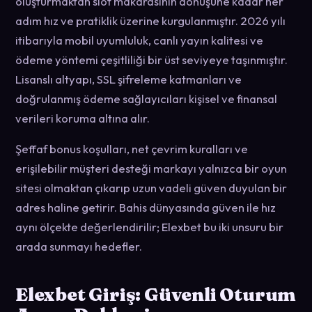
oluşturmaktan slot makarasının dönüşüne kadar her
adım hız ve pratiklik üzerine kurgulanmıştır. 2026 yılı
itibarıyla mobil uyumluluk, canlı yayın kalitesi ve
ödeme yöntemi çeşitliliği bir üst seviyeye taşınmıştır.
Lisanslı altyapı, SSL şifreleme katmanları ve
doğrulanmış ödeme sağlayıcıları kişisel ve finansal
verileri koruma altına alır.
Şeffaf bonus koşulları, net çevrim kuralları ve
erişilebilir müşteri desteği markayı yalnızca bir oyun
sitesi olmaktan çıkarıp uzun vadeli güven duyulan bir
adres haline getirir. Bahis dünyasında güven ile hız
aynı ölçekte değerlendirilir; Elexbet bu iki unsuru bir
arada sunmayı hedefler.
Elexbet Giriş: Güvenli Oturum