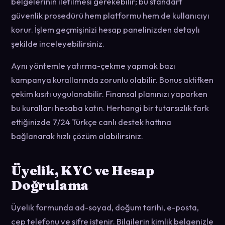
belgelerinin iletilmesi gerekebilir; bu standart
güvenlik prosedürü hem platformu hem de kullanıcıyı
korur. İşlem geçmişinizi hesap panelinizden detaylı
şekilde inceleyebilirsiniz.
Aynı yöntemle yatırma-çekme yapmak bazı
kampanya kurallarında zorunlu olabilir. Bonus aktifken
çekim kısıtı uygulanabilir. Finansal planınızı yaparken
bu kuralları hesaba katın. Herhangi bir tutarsızlık fark
ettiğinizde 7/24 Türkçe canlı destek hattına
bağlanarak hızlı çözüm alabilirsiniz.
Üyelik, KYC ve Hesap
Doğrulama
Üyelik formunda ad-soyad, doğum tarihi, e-posta,
cep telefonu ve şifre istenir. Bilgilerin kimlik belgenizle