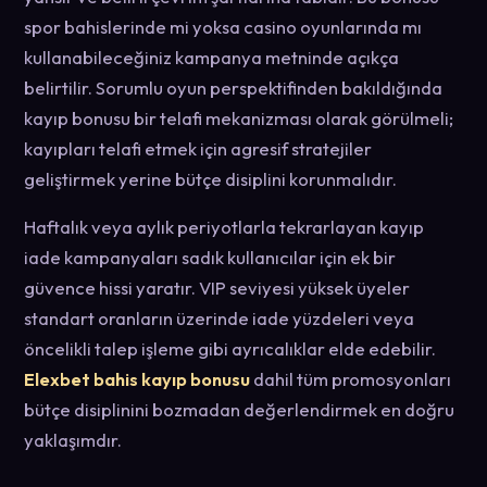
spor bahislerinde mi yoksa casino oyunlarında mı
kullanabileceğiniz kampanya metninde açıkça
belirtilir. Sorumlu oyun perspektifinden bakıldığında
kayıp bonusu bir telafi mekanizması olarak görülmeli;
kayıpları telafi etmek için agresif stratejiler
geliştirmek yerine bütçe disiplini korunmalıdır.
Haftalık veya aylık periyotlarla tekrarlayan kayıp
iade kampanyaları sadık kullanıcılar için ek bir
güvence hissi yaratır. VIP seviyesi yüksek üyeler
standart oranların üzerinde iade yüzdeleri veya
öncelikli talep işleme gibi ayrıcalıklar elde edebilir.
Elexbet bahis kayıp bonusu
dahil tüm promosyonları
bütçe disiplinini bozmadan değerlendirmek en doğru
yaklaşımdır.