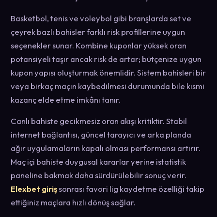
Basketbol, tenis ve voleybol gibi branşlarda set ve
çeyrek bazlı bahisler farklı risk profillerine uygun
seçenekler sunar. Kombine kuponlar yüksek oran
potansiyeli taşır ancak risk de artar; bütçenize uygun
kupon yapısı oluşturmak önemlidir. Sistem bahisleri bir
veya birkaç maçın kaybedilmesi durumunda bile kısmi
kazanç elde etme imkânı tanır.
Canlı bahiste gecikmesiz oran akışı kritiktir. Stabil
internet bağlantısı, güncel tarayıcı ve arka planda
ağır uygulamaların kapalı olması performansı artırır.
Maç içi bahiste duygusal kararlar yerine istatistik
paneline bakmak daha sürdürülebilir sonuç verir.
Elexbet giriş
sonrası favori lig kaydetme özelliği takip
ettiğiniz maçlara hızlı dönüş sağlar.