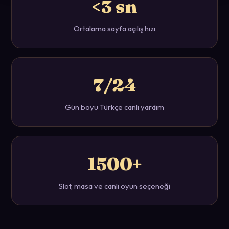
<3 sn
Ortalama sayfa açılış hızı
7/24
Gün boyu Türkçe canlı yardım
1500+
Slot, masa ve canlı oyun seçeneği