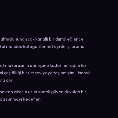
ı altında sunan çok kanallı bir dijital eğlence
 Sol menüde kategoriler net ayrılmış, arama
lot makarasının dönüşüne kadar her adım hız
çeşitliliği bir üst seviyeye taşınmıştır. Lisanslı
na alır.
olmaktan çıkarıp uzun vadeli güven duyulan bir
rada sunmayı hedefler.