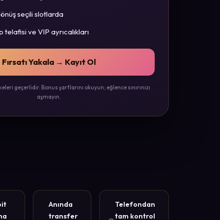
üş seçili slotlarda
 telafisi ve VIP ayrıcalıkları
Fırsatı Yakala → Kayıt Ol
keleri geçerlidir. Bonus şartlarını okuyun; eğlence sınırınızı
aşmayın.
it
Anında
Telefondan
ma
transfer
tam kontrol