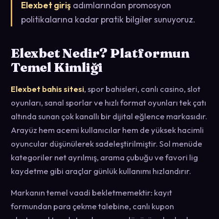
Elexbet giriş
adımlarından promosyon
politikalarına kadar pratik bilgiler sunuyoruz.
Elexbet Nedir? Platformun
Temel Kimliği
Elexbet bahis sitesi
, spor bahisleri, canlı casino, slot
oyunları, sanal sporlar ve hızlı format oyunları tek çatı
altında sunan çok kanallı bir dijital eğlence markasıdır.
Arayüz hem acemi kullanıcılar hem de yüksek hacimli
oyuncular düşünülerek sadeleştirilmiştir. Sol menüde
kategoriler net ayrılmış, arama çubuğu ve favori lig
kaydetme gibi araçlar günlük kullanımı hızlandırır.
Markanın temel vaadi bekletmemektir: kayıt
formundan para çekme talebine, canlı kupon