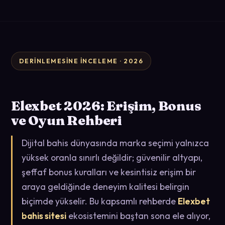
DERINLEMESINE İNCELEME · 2026
Elexbet 2026: Erişim, Bonus
ve Oyun Rehberi
Dijital bahis dünyasında marka seçimi yalnızca
yüksek oranla sınırlı değildir; güvenilir altyapı,
şeffaf bonus kuralları ve kesintisiz erişim bir
araya geldiğinde deneyim kalitesi belirgin
biçimde yükselir. Bu kapsamlı rehberde
Elexbet
bahis sitesi
ekosistemini baştan sona ele alıyor,