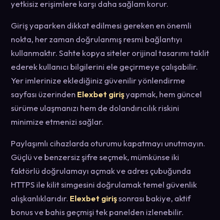
yetkisiz erişimlere karşı daha sağlam korur.
Giriş yaparken dikkat edilmesi gereken en önemli
nokta, her zaman doğrulanmış resmi bağlantıyı
kullanmaktır. Sahte kopya siteler orijinal tasarımı taklit
ederek kullanıcı bilgilerini ele geçirmeye çalışabilir.
Yer imlerinize eklediğiniz güvenilir yönlendirme
sayfası üzerinden
Elexbet giriş
yapmak, hem güncel
sürüme ulaşmanızı hem de dolandırıcılık riskini
minimize etmenizi sağlar.
Paylaşımlı cihazlarda oturumu kapatmayı unutmayın.
Güçlü ve benzersiz şifre seçmek, mümkünse iki
faktörlü doğrulamayı açmak ve adres çubuğunda
HTTPS ile kilit simgesini doğrulamak temel güvenlik
alışkanlıklarıdır.
Elexbet giriş
sonrası bakiye, aktif
bonus ve bahis geçmişi tek panelden izlenebilir.