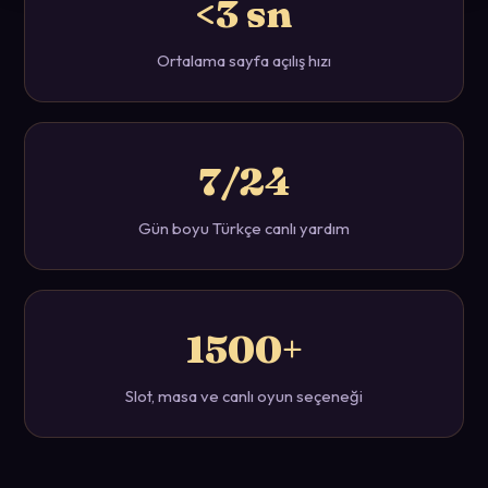
<3 sn
Ortalama sayfa açılış hızı
7/24
Gün boyu Türkçe canlı yardım
1500+
Slot, masa ve canlı oyun seçeneği