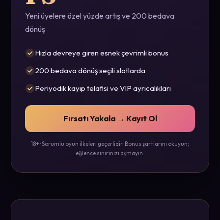
Yeni üyelere özel yüzde artış ve 200 bedava
dönüş
Hızla devreye giren esnek çevrimli bonus
200 bedava dönüş seçili slotlarda
Periyodik kayıp telafisi ve VIP ayrıcalıkları
Fırsatı Yakala → Kayıt Ol
18+ · Sorumlu oyun ilkeleri geçerlidir. Bonus şartlarını okuyun;
eğlence sınırınızı aşmayın.