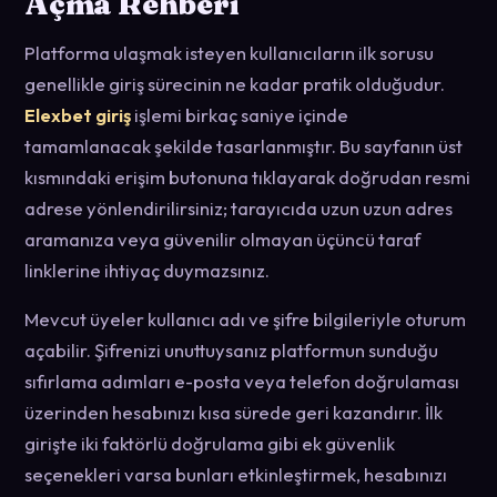
Açma Rehberi
Platforma ulaşmak isteyen kullanıcıların ilk sorusu
genellikle giriş sürecinin ne kadar pratik olduğudur.
Elexbet giriş
işlemi birkaç saniye içinde
tamamlanacak şekilde tasarlanmıştır. Bu sayfanın üst
kısmındaki erişim butonuna tıklayarak doğrudan resmi
adrese yönlendirilirsiniz; tarayıcıda uzun uzun adres
aramanıza veya güvenilir olmayan üçüncü taraf
linklerine ihtiyaç duymazsınız.
Mevcut üyeler kullanıcı adı ve şifre bilgileriyle oturum
açabilir. Şifrenizi unuttuysanız platformun sunduğu
sıfırlama adımları e-posta veya telefon doğrulaması
üzerinden hesabınızı kısa sürede geri kazandırır. İlk
girişte iki faktörlü doğrulama gibi ek güvenlik
seçenekleri varsa bunları etkinleştirmek, hesabınızı