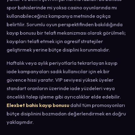
spor bahislerinde mi yoksa casino oyunlarında mı
kullanabileceğiniz kampanya metninde açıkça
belirtilir. Sorumlu oyun perspektifinden bakıldığında
kayıp bonusu bir telafi mekanizması olarak görülmeli;
kayıpları telafi etmek için agresif stratejiler
geliştirmek yerine bütçe disiplini korunmalıdır.
Haftalık veya aylık periyotlarla tekrarlayan kayıp
iade kampanyaları sadık kullanıcılar için ek bir
güvence hissi yaratır. VIP seviyesi yüksek üyeler
standart oranların üzerinde iade yüzdeleri veya
öncelikli talep işleme gibi ayrıcalıklar elde edebilir.
Elexbet bahis kayıp bonusu
dahil tüm promosyonları
bütçe disiplinini bozmadan değerlendirmek en doğru
yaklaşımdır.