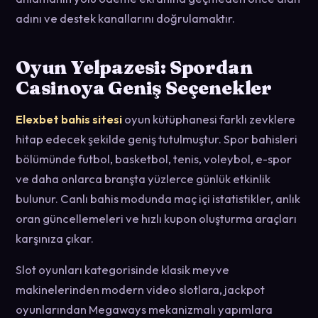
adını ve destek kanallarını doğrulamaktır.
Oyun Yelpazesi: Spordan
Casinoya Geniş Seçenekler
Elexbet bahis sitesi
oyun kütüphanesi farklı zevklere
hitap edecek şekilde geniş tutulmuştur. Spor bahisleri
bölümünde futbol, basketbol, tenis, voleybol, e-spor
ve daha onlarca branşta yüzlerce günlük etkinlik
bulunur. Canlı bahis modunda maç içi istatistikler, anlık
oran güncellemeleri ve hızlı kupon oluşturma araçları
karşınıza çıkar.
Slot oyunları kategorisinde klasik meyve
makinelerinden modern video slotlara, jackpot
oyunlarından Megaways mekanizmalı yapımlara