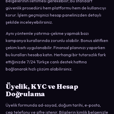
belgelerinin iletilmesi gerekebilir; bu standart
güvenlik prosedürü hem platformu hem de kullanıcıyı
korur. İşlem geçmişinizi hesap panelinizden detaylı
şekilde inceleyebilirsiniz.
Aynı yöntemle yatırma-çekme yapmak bazı
kampanya kurallarında zorunlu olabilir. Bonus aktifken
çekim kısıtı uygulanabilir. Finansal planınızı yaparken
bu kuralları hesaba katın. Herhangi bir tutarsızlık fark
ettiğinizde 7/24 Türkçe canlı destek hattına
bağlanarak hızlı çözüm alabilirsiniz.
Üyelik, KYC ve Hesap
Doğrulama
Üyelik formunda ad-soyad, doğum tarihi, e-posta,
cep telefonu ve şifre istenir. Bilgilerin kimlik belgenizle