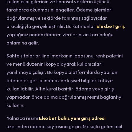
kullanıcı bilgilerinin ve finansal verilerin üçüncü
taraflarca okunmasını engeller. Ödeme işlemleri
doğrulanmış ve sektörde tanınmış sağlayıcılar
aracılığıyla gerçekleştirilir. Bu katmanlar
Elexbet giriş
yaptığınız andan itibaren verilerinizin korunduğu
anlamına gelir.
Sahte siteler orijinal markanın logosunu, renk paletini
ve menü düzenini kopyalayarak kullanıcıları
yanıltmaya çalışır. Bu kopya platformlarda yapılan
ödemeler geri alınamaz ve kişisel bilgiler kötüye
kullanılabilir. Altın kural basittir: ödeme veya giriş
yapmadan önce daima doğrulanmış resmi bağlantıyı
kullanın.
Yalnızca resmi
Elexbet bahis yeni giriş adresi
üzerinden ödeme sayfasına geçin. Mesajla gelen acil