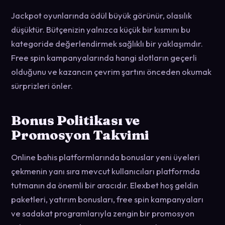
Jackpot oyunlarında ödül büyük görünür, olasılık
düşüktür. Bütçenizin yalnızca küçük bir kısmını bu
kategoride değerlendirmek sağlıklı bir yaklaşımdır.
Free spin kampanyalarında hangi slotların geçerli
olduğunu ve kazancın çevrim şartını önceden okumak
sürprizleri önler.
Bonus Politikası ve
Promosyon Takvimi
Online bahis platformlarında bonuslar yeni üyeleri
çekmenin yanı sıra mevcut kullanıcıları platformda
tutmanın da önemli bir aracıdır. Elexbet hoş geldin
paketleri, yatırım bonusları, free spin kampanyaları
ve sadakat programlarıyla zengin bir promosyon