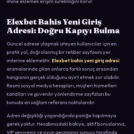
imine eklemek erişim sürekliliğini korur.
Elexbet Bahis Yeni Giriş
Adresi: Doğru Kapıyı Bulma
Güncel adrese ulaşmak isteyen kullanıcılar için en
pratik yol, doğrulanmış bir rehber sayfasını yer
imlerine eklemektir.
Elexbet bahis yeni giriş adresi
aramalarında çıkan onlarca farklı sonuç arasından
hangisinin gerçek olduğunu ayırt etmek zor olabilir.
Resmi sosyal medya hesapları, müşteri hizmetleri
kanalları ve güvenilir yönlendirme sayfaları bu
konuda en sağlam referans noktalarıdır.
Adres değişikliği yaşandığında paniğe kapılmaya
gerek yoktur. Hesabınızdaki bakiye, aktif bonuslarınız,
VIP seviyeniz ve oyun geçmişiniz sunucu tarafında