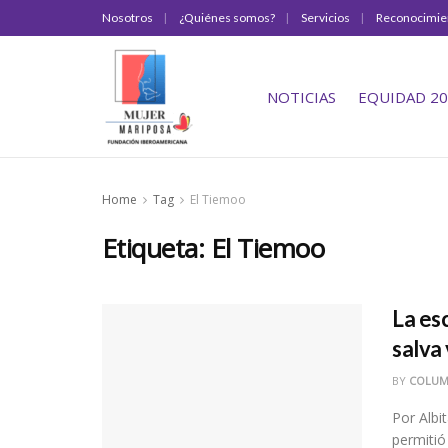
Nosotros
¿Quiénes somos?
Servicios
Reconocimie
NOTICIAS
EQUIDAD 20
Home
Tag
El Tiemoo
Etiqueta:
El Tiemoo
La es
salva
BY
COLUM
Por Albi
permitió