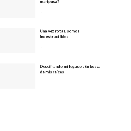
mariposa?
...
Una vez rotas, somos
indestructibles
...
Descifrando mi legado : En busca
de mis raíces
...