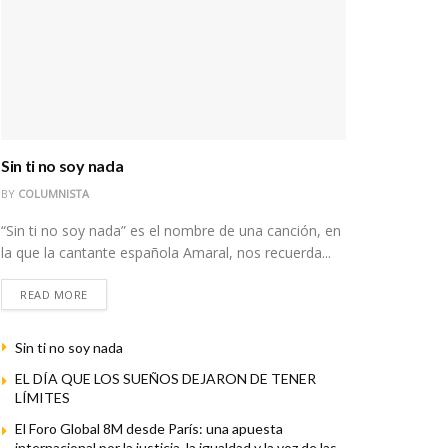
Sin ti no soy nada
BY
COLUMNISTA
“Sin ti no soy nada” es el nombre de una canción, en
la que la cantante española Amaral, nos recuerda...
READ MORE
Sin ti no soy nada
EL DÍA QUE LOS SUEÑOS DEJARON DE TENER
LÍMITES
El Foro Global 8M desde París: una apuesta
internacional por la justicia, la igualdad y la voz de las