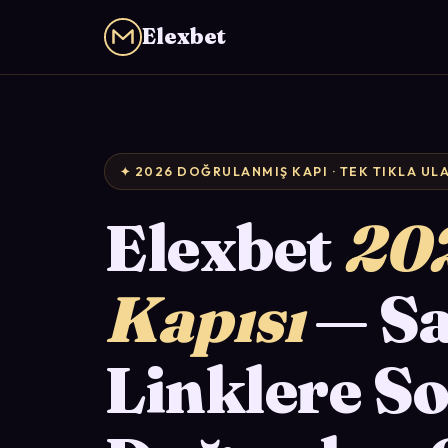
Elexbet
✦ 2026 DOĞRULANMIŞ KAPI · TEK TIKLA UL
Elexbet
20
Kapısı
— Sa
Linklere So