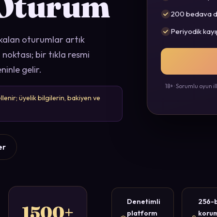
Oturum
200 bedava dön
Periyodik kayıp
 kalan oturumlar artık
noktası; bir tıkla resmi
inle gelir.
18+ · Sorumlu oyun il
nir; üyelik bilgilerin, bakiyen ve
er
Denetimli
256-b
1500+
platform
koru