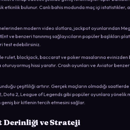
etkinlik bulunur. Canlı bahis modunda maç içi istatistikler, a
inelerinden modern video slotlara, jackpot oyunlarından M
tEnt ve benzeri tanınmış sağlayıcıların popüler başlıkları p
test edebilirsiniz.
de rulet, blackjack, baccarat ve poker masalarına evinizden 
 oturuyormuş hissi yaratır. Crash oyunları ve Aviator benzeri
duğu çeşitliliği artırır. Gerçek maçların olmadığı saatlerde b
, Dota 2, League of Legends gibi popüler oyunlara yönelik mar
n geniş bir kitlenin tercih etmesini sağlar.
Derinliği ve Strateji