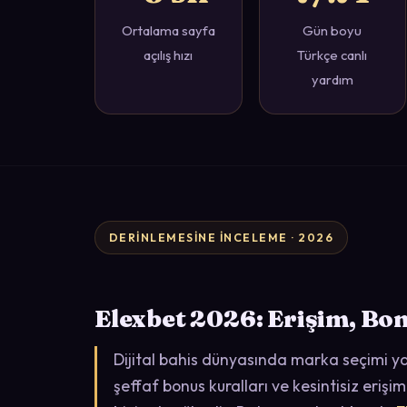
Ortalama sayfa
Gün boyu
açılış hızı
Türkçe canlı
yardım
DERINLEMESINE İNCELEME · 2026
Elexbet 2026: Erişim, Bo
Dijital bahis dünyasında marka seçimi yaln
şeffaf bonus kuralları ve kesintisiz erişi