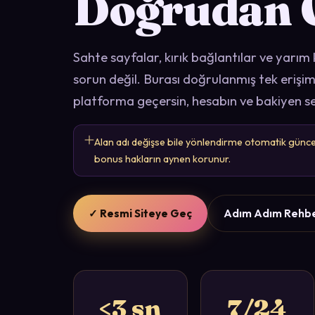
Doğrudan 
Sahte sayfalar, kırık bağlantılar ve yarım
sorun değil. Burası doğrulanmış tek erişim 
platforma geçersin, hesabın ve bakiyen sen
Alan adı değişse bile yönlendirme otomatik güncelle
bonus hakların aynen korunur.
Adım Adım Rehb
✓ Resmi Siteye Geç
<3 sn
7/24