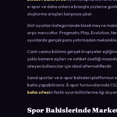
e-spor ve daha onlarca branşta yüzlerce günlük 
oluşturma araçları karşınıza çıkar.
Slot oyunları kategorisinde klasik meyve mak
arşiv mevcuttur. Pragmatic Play, Evolution, Ne
oyunlarda gerçek para yatırmadan mekanikleri 
Canlı casino bölümü gerçek krupiyeler eşliğin
çoklu kamera açıları ve sohbet özelliği masada
isteyen kullanıcılar için ideal alternatiflerdir.
Sanal sporlar ve e-spor bahisleri platformun sun
bahis yapabilirsiniz. E-spor turnuvalarında CS2
bahis sitesi
ni farklı oyun kültürlerine ilgi duya
Spor Bahislerinde Market 