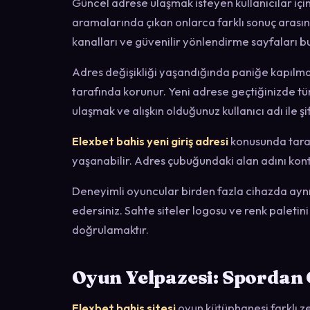
Güncel adrese ulaşmak isteyen kullanıcılar için
aramalarında çıkan onlarca farklı sonuç arasın
kanalları ve güvenilir yönlendirme sayfaları b
Adres değişikliği yaşandığında paniğe kapılmay
tarafında korunur. Yeni adrese geçtiğinizde tü
ulaşmak ve alışkın olduğunuz kullanıcı adı ile şi
Elexbet bahis yeni giriş adresi
konusunda tarayı
yaşanabilir. Adres çubuğundaki alan adını kont
Deneyimli oyuncular birden fazla cihazda aynı 
edersiniz. Sahte siteler logosu ve renk paleti
doğrulamaktır.
Oyun Yelpazesi: Spordan 
Elexbet bahis sitesi
oyun kütüphanesi farklı ze