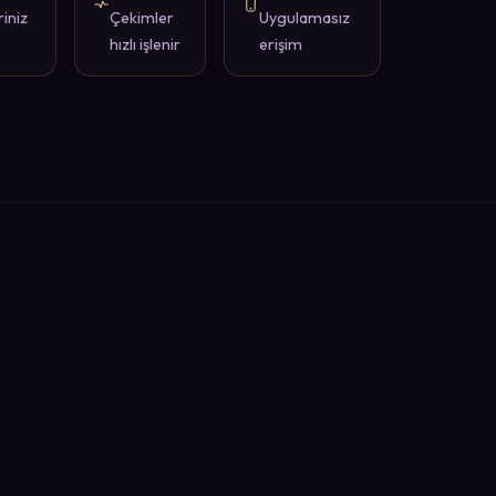
riniz
Çekimler
Uygulamasız
hızlı işlenir
erişim