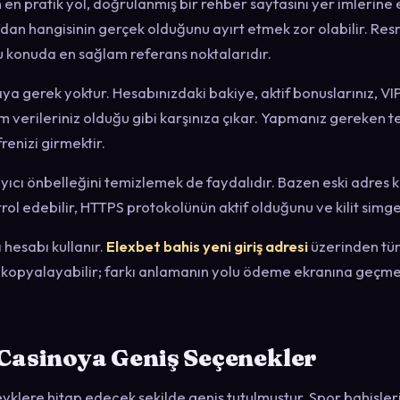
 en pratik yol, doğrulanmış bir rehber sayfasını yer imlerine
dan hangisinin gerçek olduğunu ayırt etmek zor olabilir. Res
u konuda en sağlam referans noktalarıdır.
a gerek yoktur. Hesabınızdaki bakiye, aktif bonuslarınız, VI
m verileriniz olduğu gibi karşınıza çıkar. Yapmanız gereken 
frenizi girmektir.
cı önbelleğini temizlemek de faydalıdır. Bazen eski adres ka
rol edebilir, HTTPS protokolünün aktif olduğunu ve kilit simg
hesabı kullanır.
Elexbet bahis yeni giriş adresi
üzerinden tüm
ni kopyalayabilir; farkı anlamanın yolu ödeme ekranına geçme
Casinoya Geniş Seçenekler
vklere hitap edecek şekilde geniş tutulmuştur. Spor bahisler