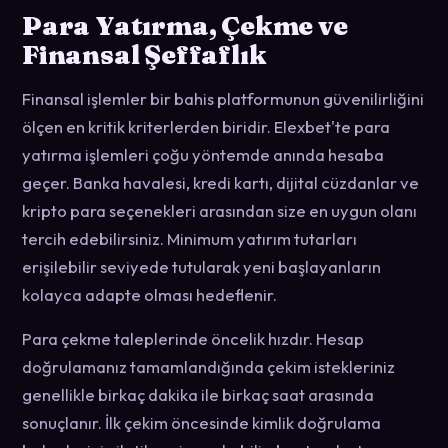
Para Yatırma, Çekme ve
Finansal Şeffaflık
Finansal işlemler bir bahis platformunun güvenilirliğini
ölçen en kritik kriterlerden biridir. Elexbet'te para
yatırma işlemleri çoğu yöntemde anında hesaba
geçer. Banka havalesi, kredi kartı, dijital cüzdanlar ve
kripto para seçenekleri arasından size en uygun olanı
tercih edebilirsiniz. Minimum yatırım tutarları
erişilebilir seviyede tutularak yeni başlayanların
kolayca adapte olması hedeflenir.
Para çekme taleplerinde öncelik hızdır. Hesap
doğrulamanız tamamlandığında çekim istekleriniz
genellikle birkaç dakika ile birkaç saat arasında
sonuçlanır. İlk çekim öncesinde kimlik doğrulama