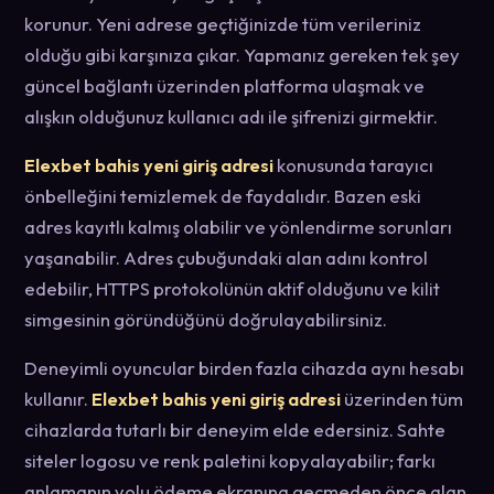
korunur. Yeni adrese geçtiğinizde tüm verileriniz
olduğu gibi karşınıza çıkar. Yapmanız gereken tek şey
güncel bağlantı üzerinden platforma ulaşmak ve
alışkın olduğunuz kullanıcı adı ile şifrenizi girmektir.
Elexbet bahis yeni giriş adresi
konusunda tarayıcı
önbelleğini temizlemek de faydalıdır. Bazen eski
adres kayıtlı kalmış olabilir ve yönlendirme sorunları
yaşanabilir. Adres çubuğundaki alan adını kontrol
edebilir, HTTPS protokolünün aktif olduğunu ve kilit
simgesinin göründüğünü doğrulayabilirsiniz.
Deneyimli oyuncular birden fazla cihazda aynı hesabı
kullanır.
Elexbet bahis yeni giriş adresi
üzerinden tüm
cihazlarda tutarlı bir deneyim elde edersiniz. Sahte
siteler logosu ve renk paletini kopyalayabilir; farkı
anlamanın yolu ödeme ekranına geçmeden önce alan