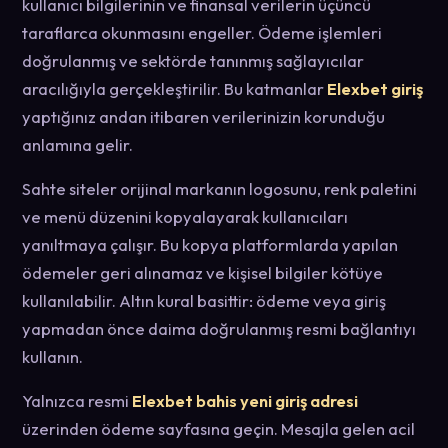
kullanıcı bilgilerinin ve finansal verilerin üçüncü
taraflarca okunmasını engeller. Ödeme işlemleri
doğrulanmış ve sektörde tanınmış sağlayıcılar
aracılığıyla gerçekleştirilir. Bu katmanlar
Elexbet giriş
yaptığınız andan itibaren verilerinizin korunduğu
anlamına gelir.
Sahte siteler orijinal markanın logosunu, renk paletini
ve menü düzenini kopyalayarak kullanıcıları
yanıltmaya çalışır. Bu kopya platformlarda yapılan
ödemeler geri alınamaz ve kişisel bilgiler kötüye
kullanılabilir. Altın kural basittir: ödeme veya giriş
yapmadan önce daima doğrulanmış resmi bağlantıyı
kullanın.
Yalnızca resmi
Elexbet bahis yeni giriş adresi
üzerinden ödeme sayfasına geçin. Mesajla gelen acil