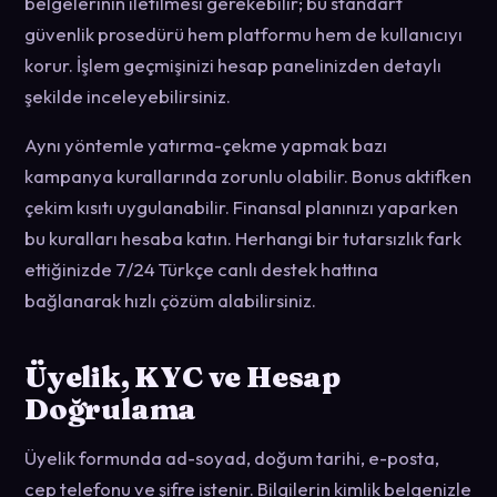
belgelerinin iletilmesi gerekebilir; bu standart
güvenlik prosedürü hem platformu hem de kullanıcıyı
korur. İşlem geçmişinizi hesap panelinizden detaylı
şekilde inceleyebilirsiniz.
Aynı yöntemle yatırma-çekme yapmak bazı
kampanya kurallarında zorunlu olabilir. Bonus aktifken
çekim kısıtı uygulanabilir. Finansal planınızı yaparken
bu kuralları hesaba katın. Herhangi bir tutarsızlık fark
ettiğinizde 7/24 Türkçe canlı destek hattına
bağlanarak hızlı çözüm alabilirsiniz.
Üyelik, KYC ve Hesap
Doğrulama
Üyelik formunda ad-soyad, doğum tarihi, e-posta,
cep telefonu ve şifre istenir. Bilgilerin kimlik belgenizle