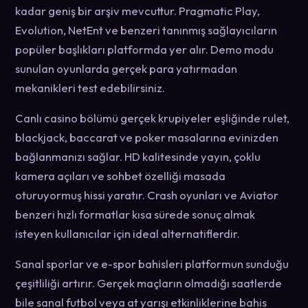
kadar geniş bir arşiv mevcuttur. Pragmatic Play,
Evolution, NetEnt ve benzeri tanınmış sağlayıcıların
popüler başlıkları platformda yer alır. Demo modu
sunulan oyunlarda gerçek para yatırmadan
mekanikleri test edebilirsiniz.
Canlı casino bölümü gerçek krupiyeler eşliğinde rulet,
blackjack, baccarat ve poker masalarına evinizden
bağlanmanızı sağlar. HD kalitesinde yayın, çoklu
kamera açıları ve sohbet özelliği masada
oturuyormuş hissi yaratır. Crash oyunları ve Aviator
benzeri hızlı formatlar kısa sürede sonuç almak
isteyen kullanıcılar için ideal alternatiflerdir.
Sanal sporlar ve e-spor bahisleri platformun sunduğu
çeşitliliği artırır. Gerçek maçların olmadığı saatlerde
bile sanal futbol veya at yarışı etkinliklerine bahis