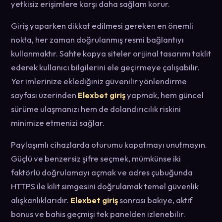
yetkisiz erişimlere karşı daha sağlam korur.
Giriş yaparken dikkat edilmesi gereken en önemli
nokta, her zaman doğrulanmış resmi bağlantıyı
kullanmaktır. Sahte kopya siteler orijinal tasarımı taklit
ederek kullanıcı bilgilerini ele geçirmeye çalışabilir.
Yer imlerinize eklediğiniz güvenilir yönlendirme
sayfası üzerinden
Elexbet giriş
yapmak, hem güncel
sürüme ulaşmanızı hem de dolandırıcılık riskini
minimize etmenizi sağlar.
Paylaşımlı cihazlarda oturumu kapatmayı unutmayın.
Güçlü ve benzersiz şifre seçmek, mümkünse iki
faktörlü doğrulamayı açmak ve adres çubuğunda
HTTPS ile kilit simgesini doğrulamak temel güvenlik
alışkanlıklarıdır.
Elexbet giriş
sonrası bakiye, aktif
bonus ve bahis geçmişi tek panelden izlenebilir.