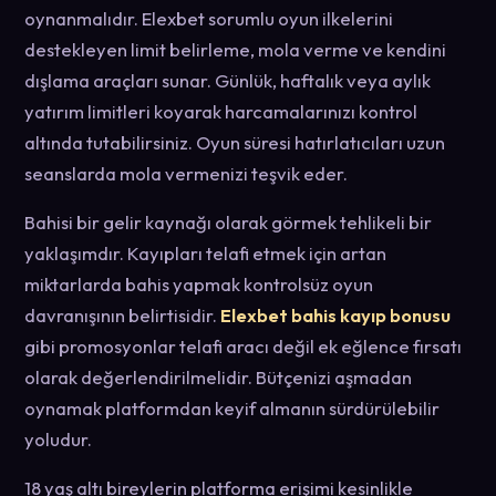
oynanmalıdır. Elexbet sorumlu oyun ilkelerini
destekleyen limit belirleme, mola verme ve kendini
dışlama araçları sunar. Günlük, haftalık veya aylık
yatırım limitleri koyarak harcamalarınızı kontrol
altında tutabilirsiniz. Oyun süresi hatırlatıcıları uzun
seanslarda mola vermenizi teşvik eder.
Bahisi bir gelir kaynağı olarak görmek tehlikeli bir
yaklaşımdır. Kayıpları telafi etmek için artan
miktarlarda bahis yapmak kontrolsüz oyun
davranışının belirtisidir.
Elexbet bahis kayıp bonusu
gibi promosyonlar telafi aracı değil ek eğlence fırsatı
olarak değerlendirilmelidir. Bütçenizi aşmadan
oynamak platformdan keyif almanın sürdürülebilir
yoludur.
18 yaş altı bireylerin platforma erişimi kesinlikle