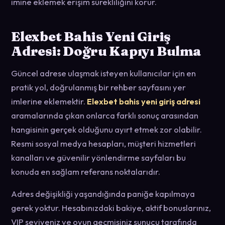
imine eklemek erişim sürekliliğini korur.
Elexbet Bahis Yeni Giriş
Adresi: Doğru Kapıyı Bulma
Güncel adrese ulaşmak isteyen kullanıcılar için en
pratik yol, doğrulanmış bir rehber sayfasını yer
imlerine eklemektir.
Elexbet bahis yeni giriş adresi
aramalarında çıkan onlarca farklı sonuç arasından
hangisinin gerçek olduğunu ayırt etmek zor olabilir.
Resmi sosyal medya hesapları, müşteri hizmetleri
kanalları ve güvenilir yönlendirme sayfaları bu
konuda en sağlam referans noktalarıdır.
Adres değişikliği yaşandığında paniğe kapılmaya
gerek yoktur. Hesabınızdaki bakiye, aktif bonuslarınız,
VIP seviyeniz ve oyun geçmişiniz sunucu tarafında