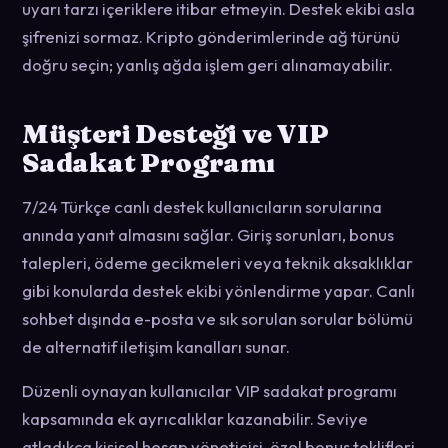
uyarı tarzı içeriklere itibar etmeyin. Destek ekibi asla
şifrenizi sormaz. Kripto gönderimlerinde ağ türünü
doğru seçin; yanlış ağda işlem geri alınamayabilir.
Müşteri Desteği ve VIP
Sadakat Programı
7/24 Türkçe canlı destek kullanıcıların sorularına
anında yanıt almasını sağlar. Giriş sorunları, bonus
talepleri, ödeme gecikmeleri veya teknik aksaklıklar
gibi konularda destek ekibi yönlendirme yapar. Canlı
sohbet dışında e-posta ve sık sorulan sorular bölümü
de alternatif iletişim kanalları sunar.
Düzenli oynayan kullanıcılar VIP sadakat programı
kapsamında ek ayrıcalıklar kazanabilir. Seviye
atladıkça kişisel hesap yöneticisi, özel bonus teklifleri,