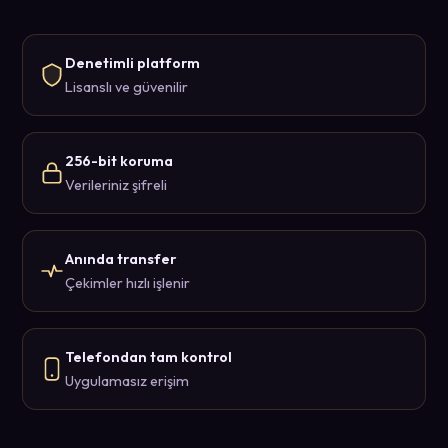
Denetimli platform
Lisanslı ve güvenilir
256-bit koruma
Verileriniz şifreli
Anında transfer
Çekimler hızlı işlenir
Telefondan tam kontrol
Uygulamasız erişim