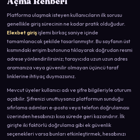
Açma Rehberi
Platforma ulaşmak isteyen kullanıcıların ilk sorusu
genellikle giriş sürecinin ne kadar pratik olduğudur.
Elexbet giriş
işlemi birkaç saniye içinde
tamamlanacak şekilde tasarlanmıştır. Bu sayfanın üst
kısmındaki erişim butonuna tıklayarak doğrudan resmi
adrese yönlendirilirsiniz; tarayıcıda uzun uzun adres
aramanıza veya güvenilir olmayan üçüncü taraf
linklerine ihtiyaç duymazsınız.
Mevcut üyeler kullanıcı adı ve şifre bilgileriyle oturum
açabilir. Şifrenizi unuttuysanız platformun sunduğu
sıfırlama adımları e-posta veya telefon doğrulaması
üzerinden hesabınızı kısa sürede geri kazandırır. İlk
girişte iki faktörlü doğrulama gibi ek güvenlik
seçenekleri varsa bunları etkinleştirmek, hesabınızı