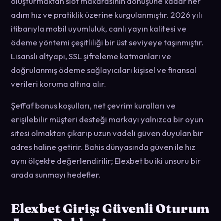
oluşturmaktan slot makarasının dönüşüne kadar her
adım hız ve pratiklik üzerine kurgulanmıştır. 2026 yılı
itibarıyla mobil uyumluluk, canlı yayın kalitesi ve
ödeme yöntemi çeşitliliği bir üst seviyeye taşınmıştır.
Lisanslı altyapı, SSL şifreleme katmanları ve
doğrulanmış ödeme sağlayıcıları kişisel ve finansal
verileri koruma altına alır.
Şeffaf bonus koşulları, net çevrim kuralları ve
erişilebilir müşteri desteği markayı yalnızca bir oyun
sitesi olmaktan çıkarıp uzun vadeli güven duyulan bir
adres haline getirir. Bahis dünyasında güven ile hız
aynı ölçekte değerlendirilir; Elexbet bu iki unsuru bir
arada sunmayı hedefler.
Elexbet Giriş: Güvenli Oturum