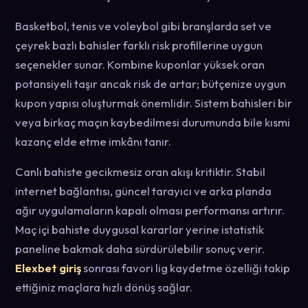
Basketbol, tenis ve voleybol gibi branşlarda set ve
çeyrek bazlı bahisler farklı risk profillerine uygun
seçenekler sunar. Kombine kuponlar yüksek oran
potansiyeli taşır ancak risk de artar; bütçenize uygun
kupon yapısı oluşturmak önemlidir. Sistem bahisleri bir
veya birkaç maçın kaybedilmesi durumunda bile kısmi
kazanç elde etme imkânı tanır.
Canlı bahiste gecikmesiz oran akışı kritiktir. Stabil
internet bağlantısı, güncel tarayıcı ve arka planda
ağır uygulamaların kapalı olması performansı artırır.
Maç içi bahiste duygusal kararlar yerine istatistik
paneline bakmak daha sürdürülebilir sonuç verir.
Elexbet giriş
sonrası favori lig kaydetme özelliği takip
ettiğiniz maçlara hızlı dönüş sağlar.