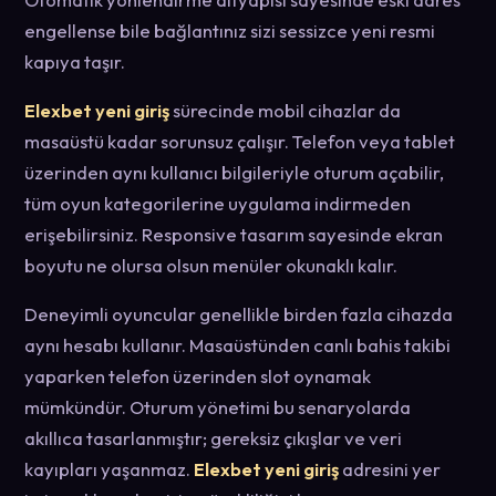
engellense bile bağlantınız sizi sessizce yeni resmi
kapıya taşır.
Elexbet yeni giriş
sürecinde mobil cihazlar da
masaüstü kadar sorunsuz çalışır. Telefon veya tablet
üzerinden aynı kullanıcı bilgileriyle oturum açabilir,
tüm oyun kategorilerine uygulama indirmeden
erişebilirsiniz. Responsive tasarım sayesinde ekran
boyutu ne olursa olsun menüler okunaklı kalır.
Deneyimli oyuncular genellikle birden fazla cihazda
aynı hesabı kullanır. Masaüstünden canlı bahis takibi
yaparken telefon üzerinden slot oynamak
mümkündür. Oturum yönetimi bu senaryolarda
akıllıca tasarlanmıştır; gereksiz çıkışlar ve veri
kayıpları yaşanmaz.
Elexbet yeni giriş
adresini yer