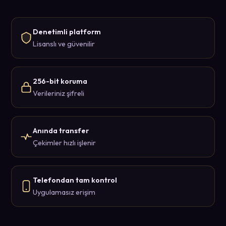
Denetimli platform
Lisanslı ve güvenilir
256-bit koruma
Verileriniz şifreli
Anında transfer
Çekimler hızlı işlenir
Telefondan tam kontrol
Uygulamasız erişim