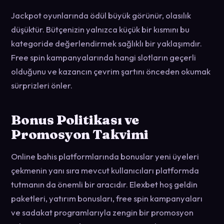
Jackpot oyunlarında ödül büyük görünür, olasılık
düşüktür. Bütçenizin yalnızca küçük bir kısmını bu
kategoride değerlendirmek sağlıklı bir yaklaşımdır.
Free spin kampanyalarında hangi slotların geçerli
olduğunu ve kazancın çevrim şartını önceden okumak
sürprizleri önler.
Bonus Politikası ve
Promosyon Takvimi
Online bahis platformlarında bonuslar yeni üyeleri
çekmenin yanı sıra mevcut kullanıcıları platformda
tutmanın da önemli bir aracıdır. Elexbet hoş geldin
paketleri, yatırım bonusları, free spin kampanyaları
ve sadakat programlarıyla zengin bir promosyon