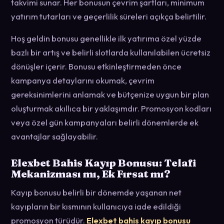
takvimi sunar. Her bonusun çevrim şartları, minimum
yatırım tutarları ve geçerlilik süreleri açıkça belirtilir.
Hoş geldin bonusu genellikle ilk yatırıma özel yüzde
bazlı bir artış ve belirli slotlarda kullanılabilen ücretsiz
dönüşler içerir. Bonusu etkinleştirmeden önce
kampanya detaylarını okumak, çevrim
gereksinimlerini anlamak ve bütçenize uygun bir plan
oluşturmak akıllıca bir yaklaşımdır. Promosyon kodları
veya özel gün kampanyaları belirli dönemlerde ek
avantajlar sağlayabilir.
Elexbet Bahis Kayıp Bonusu: Telafi
Mekanizması mı, Ek Fırsat mı?
Kayıp bonusu belirli bir dönemde yaşanan net
kayıpların bir kısmının kullanıcıya iade edildiği
promosyon türüdür.
Elexbet bahis kayıp bonusu