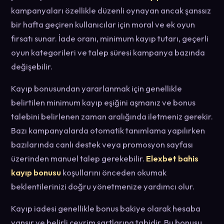
kampanyaları özellikle düzenli oynayan ancak şanssız
bir hafta geçiren kullanıcılar için moral ve ek oyun
fırsatı sunar. İade oranı, minimum kayıp tutarı, geçerli
oyun kategorileri ve talep süresi kampanya bazında
değişebilir.
Kayıp bonusundan yararlanmak için genellikle
belirtilen minimum kayıp eşiğini aşmanız ve bonus
talebini belirlenen zaman aralığında iletmeniz gerekir.
Bazı kampanyalarda otomatik tanımlama yapılırken
bazılarında canlı destek veya promosyon sayfası
üzerinden manuel talep gerekebilir.
Elexbet bahis
kayıp bonusu
koşullarını önceden okumak
beklentilerinizi doğru yönetmenize yardımcı olur.
Kayıp iadesi genellikle bonus bakiye olarak hesaba
yansır ve belirli çevrim şartlarına tabidir. Bu bonusu