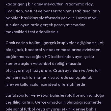
kadar geniş bir arşiv mevcuttur. Pragmatic Play,
Evolution, NetEnt ve benzeri tanınmış sağlayıcıların
popüler başlıkları platformda yer alır. Demo modu
sunulan oyunlarda gerçek para yatırmadan
mekanikleri test edebilirsiniz.
Canlı casino bölümü gerçek krupiyeler eşliğinde rulet,
blackjack, baccarat ve poker masalarına evinizden
bağlanmanızı sağlar. HD kalitesinde yayın, çoklu
kamera açıları ve sohbet özelliği masada
oturuyormuş hissi yaratır. Crash oyunları ve Aviator
benzeri hızlı formatlar kısa sürede sonuç almak
isteyen kullanıcılar için ideal alternatiflerdir.
Sanal sporlar ve e-spor bahisleri platformun sunduğu
çeşitliliği artırır. Gerçek maçların olmadığı saatlerde
bile sanal futbol veya at yarışı etkinliklerine bahis