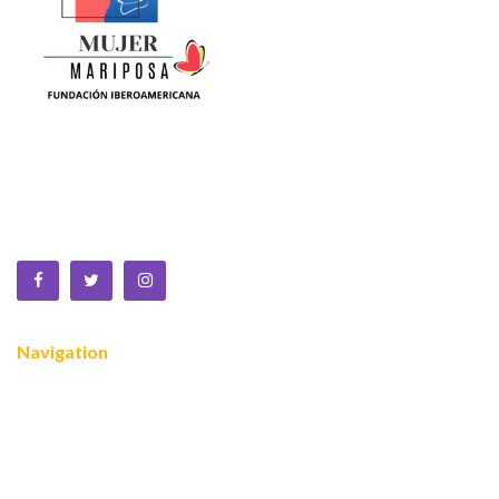
La Equidad de Género se construye en la ciencia, la política,
la cultura y la sociedad. Somos una fundación sin animo de
lucro que trabaja por la MUJER a nivel global.
Navigation
Nosotros
¿Quiénes somos?
Servicios
Reconocimientos