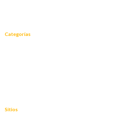
Noticias
Contacto
Categorías
Noticias
Equidad 2030
FOROS 2024
Cooperación internacional
Empoderamiento
Mariposas blogueras
Sitios
Mapa del sitio
Política de privacidad