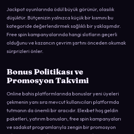
Jackpot oyunlarında ödül büyük görünür, olasılık
düşüktür. Bütçenizin yalnızca küçük bir kısmını bu
kategoride değerlendirmek sağlıklı bir yaklaşımdır.
Free spin kampanyalarında hangi slotların geçerli
olduğunu ve kazancın çevrim şartını önceden okumak
sürprizleri önler.
Bonus Politikası ve
Promosyon Takvimi
Online bahis platformlarında bonuslar yeni üyeleri
çekmenin yanı sıra mevcut kullanıcıları platformda
tutmanın da önemli bir aracıdır. Elexbet hoş geldin
paketleri, yatırım bonusları, free spin kampanyaları
ve sadakat programlarıyla zengin bir promosyon