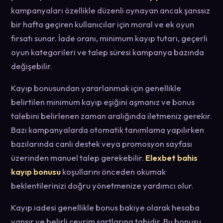
kampanyaları özellikle düzenli oynayan ancak şanssız
bir hafta geçiren kullanıcılar için moral ve ek oyun
fırsatı sunar. İade oranı, minimum kayıp tutarı, geçerli
oyun kategorileri ve talep süresi kampanya bazında
değişebilir.
Kayıp bonusundan yararlanmak için genellikle
belirtilen minimum kayıp eşiğini aşmanız ve bonus
talebini belirlenen zaman aralığında iletmeniz gerekir.
Bazı kampanyalarda otomatik tanımlama yapılırken
bazılarında canlı destek veya promosyon sayfası
üzerinden manuel talep gerekebilir.
Elexbet bahis
kayıp bonusu
koşullarını önceden okumak
beklentilerinizi doğru yönetmenize yardımcı olur.
Kayıp iadesi genellikle bonus bakiye olarak hesaba
yansır ve belirli çevrim şartlarına tabidir. Bu bonusu