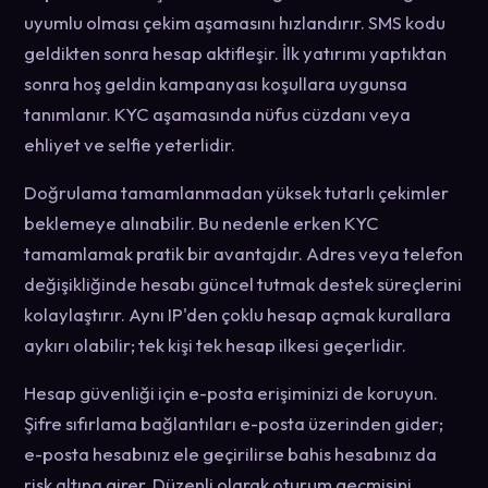
uyumlu olması çekim aşamasını hızlandırır. SMS kodu
geldikten sonra hesap aktifleşir. İlk yatırımı yaptıktan
sonra hoş geldin kampanyası koşullara uygunsa
tanımlanır. KYC aşamasında nüfus cüzdanı veya
ehliyet ve selfie yeterlidir.
Doğrulama tamamlanmadan yüksek tutarlı çekimler
beklemeye alınabilir. Bu nedenle erken KYC
tamamlamak pratik bir avantajdır. Adres veya telefon
değişikliğinde hesabı güncel tutmak destek süreçlerini
kolaylaştırır. Aynı IP'den çoklu hesap açmak kurallara
aykırı olabilir; tek kişi tek hesap ilkesi geçerlidir.
Hesap güvenliği için e-posta erişiminizi de koruyun.
Şifre sıfırlama bağlantıları e-posta üzerinden gider;
e-posta hesabınız ele geçirilirse bahis hesabınız da
risk altına girer. Düzenli olarak oturum geçmişini