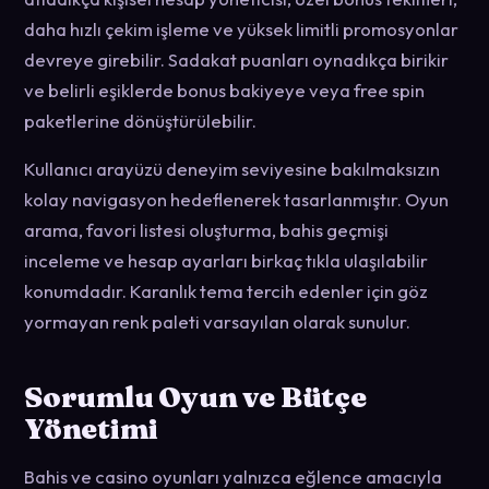
daha hızlı çekim işleme ve yüksek limitli promosyonlar
devreye girebilir. Sadakat puanları oynadıkça birikir
ve belirli eşiklerde bonus bakiyeye veya free spin
paketlerine dönüştürülebilir.
Kullanıcı arayüzü deneyim seviyesine bakılmaksızın
kolay navigasyon hedeflenerek tasarlanmıştır. Oyun
arama, favori listesi oluşturma, bahis geçmişi
inceleme ve hesap ayarları birkaç tıkla ulaşılabilir
konumdadır. Karanlık tema tercih edenler için göz
yormayan renk paleti varsayılan olarak sunulur.
Sorumlu Oyun ve Bütçe
Yönetimi
Bahis ve casino oyunları yalnızca eğlence amacıyla