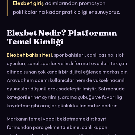
Elexbet giriş
adımlarından promosyon
politikalarına kadar pratik bilgiler sunuyoruz.
Elexbet Nedir? Platformun
Temel Kimliği
Elexbet bahis sitesi
, spor bahisleri, canlı casino, slot
oyunları, sanal sporlar ve hızlı format oyunları tek çatı
altında sunan çok kanallı bir dijital eğlence markasıdır.
Arayüz hem acemi kullanıcılar hem de yüksek hacimli
oyuncular düşünülerek sadeleştirilmiştir. Sol menüde
kategoriler net ayrılmış, arama çubuğu ve favori lig
kaydetme gibi araçlar günlük kullanımı hızlandırır.
Markanın temel vaadi bekletmemektir: kayıt
formundan para çekme talebine, canlı kupon