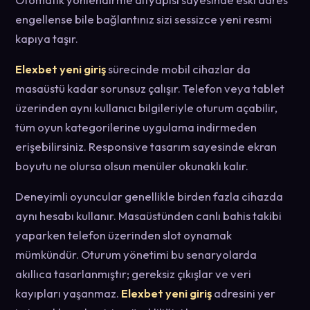
engellense bile bağlantınız sizi sessizce yeni resmi
kapıya taşır.
Elexbet yeni giriş
sürecinde mobil cihazlar da
masaüstü kadar sorunsuz çalışır. Telefon veya tablet
üzerinden aynı kullanıcı bilgileriyle oturum açabilir,
tüm oyun kategorilerine uygulama indirmeden
erişebilirsiniz. Responsive tasarım sayesinde ekran
boyutu ne olursa olsun menüler okunaklı kalır.
Deneyimli oyuncular genellikle birden fazla cihazda
aynı hesabı kullanır. Masaüstünden canlı bahis takibi
yaparken telefon üzerinden slot oynamak
mümkündür. Oturum yönetimi bu senaryolarda
akıllıca tasarlanmıştır; gereksiz çıkışlar ve veri
kayıpları yaşanmaz.
Elexbet yeni giriş
adresini yer