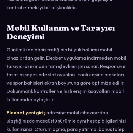
kontrol etmek iyi bir alışkanlıktır.
Mobil Kullanım ve Tarayıcı
Deneyimi
Günümüzde bahis trafiğinin büyük bölümü mobil
cihazlardan gelir. Elexbet uygulama indirmeden mobil
tarayıcı üzerinden tam işlevli erişim sunar. Responsive
tasarım sayesinde slot oyunları, canlı casino masaları
ve spor bahisleri ekran boyutuna göre optimize edilir.
Dokunmatik kontroller ve hızlı erişim kısayolları mobil
kullanımı kolaylaştırır.
Elexbet yeni giriş
adresine mobil cihazınızdan
ulaştığınızda masaüstü sürümle aynı hesap bilgilerinizi
kullanırsınız. Oturum açma, para yatırma, bonus talep