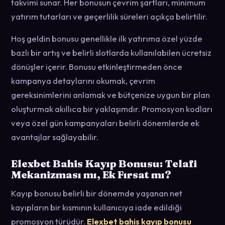
takvimi sunar. Her bonusun çevrim şartları, minimum
yatırım tutarları ve geçerlilik süreleri açıkça belirtilir.
Hoş geldin bonusu genellikle ilk yatırıma özel yüzde
bazlı bir artış ve belirli slotlarda kullanılabilen ücretsiz
dönüşler içerir. Bonusu etkinleştirmeden önce
kampanya detaylarını okumak, çevrim
gereksinimlerini anlamak ve bütçenize uygun bir plan
oluşturmak akıllıca bir yaklaşımdır. Promosyon kodları
veya özel gün kampanyaları belirli dönemlerde ek
avantajlar sağlayabilir.
Elexbet Bahis Kayıp Bonusu: Telafi
Mekanizması mı, Ek Fırsat mı?
Kayıp bonusu belirli bir dönemde yaşanan net
kayıpların bir kısmının kullanıcıya iade edildiği
promosyon türüdür.
Elexbet bahis kayıp bonusu