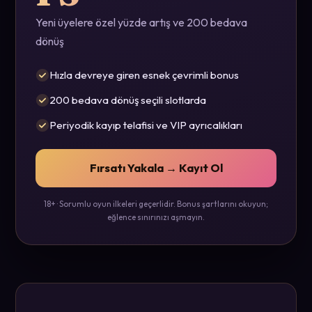
Yeni üyelere özel yüzde artış ve 200 bedava
dönüş
Hızla devreye giren esnek çevrimli bonus
200 bedava dönüş seçili slotlarda
Periyodik kayıp telafisi ve VIP ayrıcalıkları
Fırsatı Yakala → Kayıt Ol
18+ · Sorumlu oyun ilkeleri geçerlidir. Bonus şartlarını okuyun;
eğlence sınırınızı aşmayın.