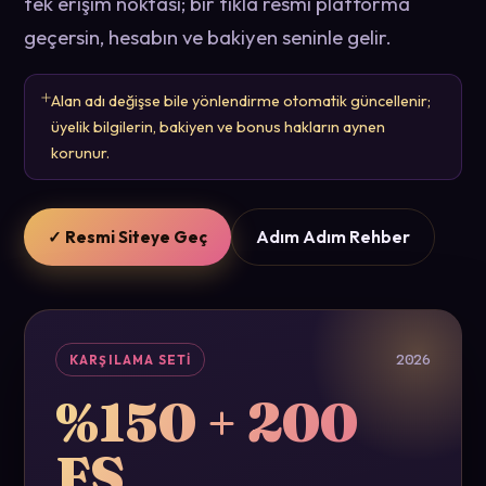
tek erişim noktası; bir tıkla resmi platforma
geçersin, hesabın ve bakiyen seninle gelir.
Alan adı değişse bile yönlendirme otomatik güncellenir;
üyelik bilgilerin, bakiyen ve bonus hakların aynen
korunur.
Adım Adım Rehber
✓ Resmi Siteye Geç
KARŞILAMA SETI
2026
%150 + 200
FS