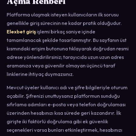
Açma Rehberi
Platforma ulaşmak isteyen kullanıcıların ilk sorusu
genellikle giriş sürecinin ne kadar pratik olduğudur.
Elexbet giriş
işlemi birkaç saniye içinde
tamamlanacak şekilde tasarlanmıştır. Bu sayfanın üst
kısmındaki erişim butonuna tıklayarak doğrudan resmi
adrese yönlendirilirsiniz; tarayıcıda uzun uzun adres
aramanıza veya güvenilir olmayan üçüncü taraf
linklerine ihtiyaç duymazsınız.
Mevcut üyeler kullanıcı adı ve şifre bilgileriyle oturum
açabilir. Şifrenizi unuttuysanız platformun sunduğu
sıfırlama adımları e-posta veya telefon doğrulaması
üzerinden hesabınızı kısa sürede geri kazandırır. İlk
girişte iki faktörlü doğrulama gibi ek güvenlik
seçenekleri varsa bunları etkinleştirmek, hesabınızı