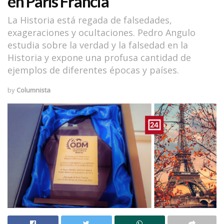
en París Francia
La Historia está regada de falsedades,
exageraciones y ocultaciones. Pedro Angulo
estudia sobre la verdad y la falsedad en la
Historia y expone una profusa cantidad de
ejemplos de diferentes épocas y países.
by
Columnista