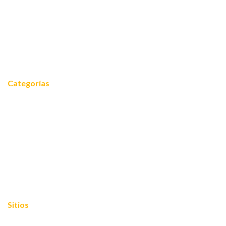
Servicios
Reconocimientos
Noticias
Contacto
Categorías
Noticias
Equidad 2030
FOROS 2024
Cooperación internacional
Empoderamiento
Mariposas blogueras
Sitios
Mapa del sitio