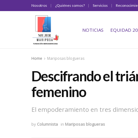
Nosotros
¿Quiénes somos?
Servicios
Reconocimie
NOTICIAS
EQUIDAD 20
Home
Mariposas blogueras
Descifrando el triá
femenino
El empoderamiento en tres dimensi
by
Columnista
in
Mariposas blogueras