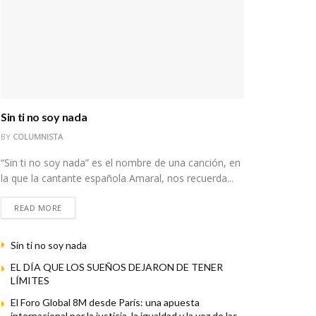
Sin ti no soy nada
BY
COLUMNISTA
“Sin ti no soy nada” es el nombre de una canción, en
la que la cantante española Amaral, nos recuerda...
READ MORE
Sin ti no soy nada
EL DÍA QUE LOS SUEÑOS DEJARON DE TENER
LÍMITES
El Foro Global 8M desde París: una apuesta
internacional por la justicia, la igualdad y la voz de las