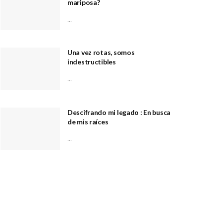
mariposa?
...
Una vez rotas, somos
indestructibles
...
Descifrando mi legado : En busca
de mis raíces
...