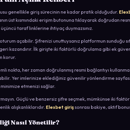
rusu genellikle giriş sürecinin ne kadar pratik olduğudur.
Elexb
ın üst kısmındaki erişim butonuna tıklayarak doğrudan resmi 
çüncü taraf linklerine ihtiyaç duymazsınız.
le oturum açabilir. Şifrenizi unuttuysanız platformun sunduğu 
ri kazandırır. İlk girişte iki faktörlü doğrulama gibi ek güve
m korur.
li nokta, her zaman doğrulanmış resmi bağlantıyı kullanmaktır
şabilir. Yer imlerinize eklediğiniz güvenilir yönlendirme sayfa
i minimize etmenizi sağlar.
tmayın. Güçlü ve benzersiz şifre seçmek, mümkünse iki fakt
nlik alışkanlıklarıdır.
Elexbet giriş
sonrası bakiye, aktif bonu
liği Nasıl Yönetilir?