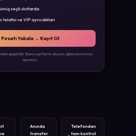
üş seçili slotlarda
 telafisi ve VIP ayrıcalıkları
Fırsatı Yakala → Kayıt Ol
keleri geçerlidir. Bonus şartlarını okuyun; eğlence sınırınızı
aşmayın.
it
Anında
Telefondan
ma
transfer
tam kontrol