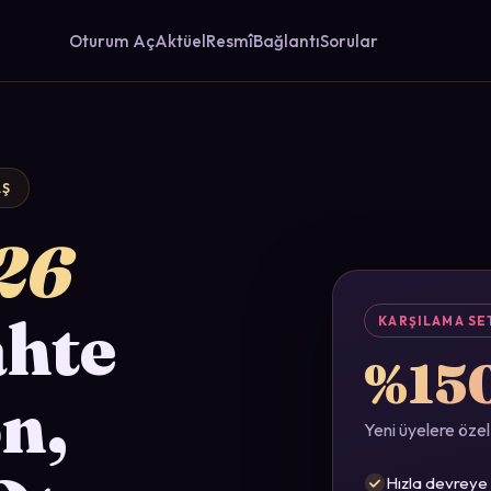
Oturum Aç
Aktüel
Resmî
Bağlantı
Sorular
AŞ
26
hte
KARŞILAMA SE
%150
n,
Yeni üyelere öze
Hızla devreye 