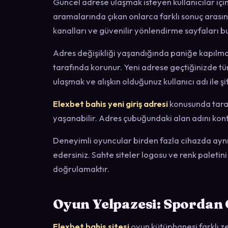
Güncel adrese ulaşmak isteyen kullanıcılar için
aramalarında çıkan onlarca farklı sonuç arasın
kanalları ve güvenilir yönlendirme sayfaları b
Adres değişikliği yaşandığında paniğe kapılmay
tarafında korunur. Yeni adrese geçtiğinizde tü
ulaşmak ve alışkın olduğunuz kullanıcı adı ile şi
Elexbet bahis yeni giriş adresi
konusunda tarayı
yaşanabilir. Adres çubuğundaki alan adını kont
Deneyimli oyuncular birden fazla cihazda aynı 
edersiniz. Sahte siteler logosu ve renk paleti
doğrulamaktır.
Oyun Yelpazesi: Spordan 
Elexbet bahis sitesi
oyun kütüphanesi farklı ze