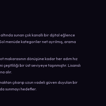
ı altında sunan çok kanallı bir dijital eğlence
 Sol menüde kategoriler net ayrılmış, arama
lot makarasının dönüşüne kadar her adım hız
çeşitliliği bir üst seviyeye taşınmıştır. Lisanslı
na alır.
olmaktan çıkarıp uzun vadeli güven duyulan bir
rada sunmayı hedefler.