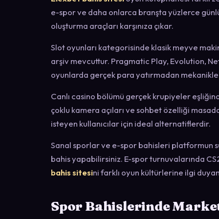
e-spor ve daha onlarca branşta yüzlerce günlük 
oluşturma araçları karşınıza çıkar.
Slot oyunları kategorisinde klasik meyve mak
arşiv mevcuttur. Pragmatic Play, Evolution, Ne
oyunlarda gerçek para yatırmadan mekanikleri 
Canlı casino bölümü gerçek krupiyeler eşliğin
çoklu kamera açıları ve sohbet özelliği masada
isteyen kullanıcılar için ideal alternatiflerdir.
Sanal sporlar ve e-spor bahisleri platformun sun
bahis yapabilirsiniz. E-spor turnuvalarında CS2
bahis sitesi
ni farklı oyun kültürlerine ilgi duya
Spor Bahislerinde Market 