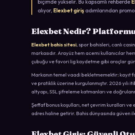
biçimde yükselir. Bu kapsamlı rehberde
E
alıyor,
Elexbet giriş
adımlarından promosy
Elexbet Nedir? Platformu
Elexbet bahis sitesi
, spor bahisleri, canlı casi
markasıdır. Arayüz hem acemi kullanıcılar hem
çubuğu ve favori lig kaydetme gibi araçlar günl
Markanın temel vaadi bekletmemektir: kayıt f
ve pratiklik üzerine kurgulanmıştır. 2026 yılı it
altyapı, SSL şifreleme katmanları ve doğrulanmı
Şeffaf bonus koşulları, net çevrim kuralları ve
adres haline getirir. Bahis dünyasında güven il
Elexbet Giriş: Güvenli O