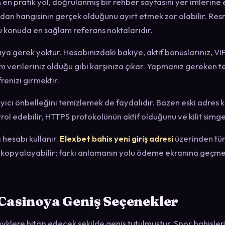
 en pratik yol, doğrulanmış bir rehber sayfasını yer imlerine
dan hangisinin gerçek olduğunu ayırt etmek zor olabilir. Res
u konuda en sağlam referans noktalarıdır.
a gerek yoktur. Hesabınızdaki bakiye, aktif bonuslarınız, VI
m verileriniz olduğu gibi karşınıza çıkar. Yapmanız gereken 
frenizi girmektir.
cı önbelleğini temizlemek de faydalıdır. Bazen eski adres ka
rol edebilir, HTTPS protokolünün aktif olduğunu ve kilit simg
hesabı kullanır.
Elexbet bahis yeni giriş adresi
üzerinden tüm
ni kopyalayabilir; farkı anlamanın yolu ödeme ekranına geçme
Casinoya Geniş Seçenekler
vklere hitap edecek şekilde geniş tutulmuştur. Spor bahisler