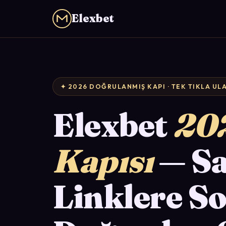
Elexbet
✦ 2026 DOĞRULANMIŞ KAPI · TEK TIKLA UL
Elexbet
20
Kapısı
— Sa
Linklere So