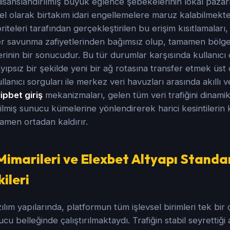
lisanslandırılmış büyük eğlence şebekelerinin lokal pazar
 olarak birtakım idari engellemelere maruz kalabilmekte
teleri tarafından gerçekleştirilen bu erişim kısıtlamaları,
ber savunma zafiyetlerinden bağımsız olup, tamamen bölge
erinin bir sonucudur. Bu tür durumlar karşısında kullanıcı 
kayıpsız bir şekilde yeni bir ağ rotasına transfer etmek üst
ullanıcı sorguları ile merkez veri havuzları arasında akıllı ve
ipbet giriş
mekanizmaları, gelen tüm veri trafiğini dinami
lmiş sunucu kümelerine yönlendirerek harici kesintilerin 
mamen ortadan kaldırır.
Mimarileri ve Elexbet Altyapı Standar
ileri
zılım yapılarında, platformun tüm işlevsel birimleri tek bi
u belleğinde çalıştırılmaktaydı. Trafiğin stabil seyrettiği