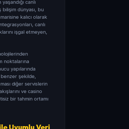
 yaşandığı canlı
 bilişim dünyası, bu
marisine kalıcı olarak
ntegrasyonları, canlı
klarını işgal etmeyen,
olojilerinden
üm noktalarına
ucu yapılarında
a benzer şekilde,
ması diğer servislerin
kışlarını ve casino
tisiz bir tahmin ortamı
le Uyumlu Veri