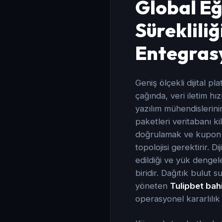
Global Eğ
Sürekliliğ
Entegras
Geniş ölçekli dijital 
çağında, veri iletim hı
yazılım mühendislerini
paketleri veritabanı k
doğrulamak ve kupon 
topolojisi gerektirir. 
edildiği ve yük dengel
biridir. Dağıtık bulut 
yöneten
Tulipbet bahi
operasyonel kararlılık