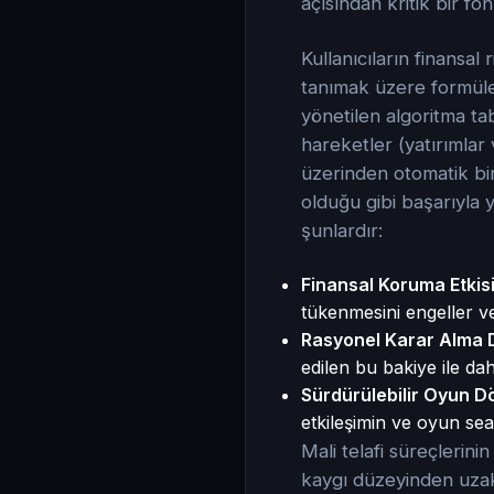
açısından kritik bir fo
Kullanıcıların finansal
tanımak üzere formül
yönetilen algoritma taba
hareketler (yatırımlar 
üzerinden otomatik bir
olduğu gibi başarıyla
şunlardır:
Finansal Koruma Etkisi
tükenmesini engeller ve 
Rasyonel Karar Alma 
edilen bu bakiye ile dah
Sürdürülebilir Oyun D
etkileşimin ve oyun sea
Mali telafi süreçlerin
kaygı düzeyinden uzak