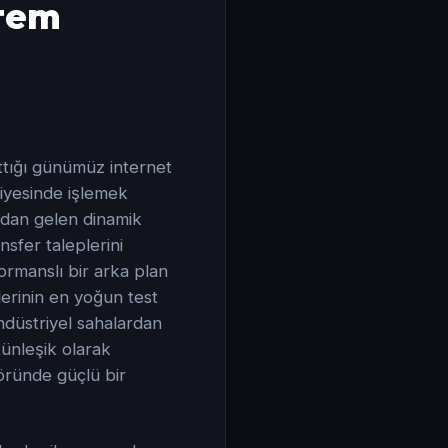
stem
rttığı günümüz internet
eviyesinde işlemek
tadan gelen dinamik
nsfer taleplerini
manslı bir arka plan
ilerinin en yoğun test
ndüstriyel sahalardan
tünleşik olarak
töründe güçlü bir