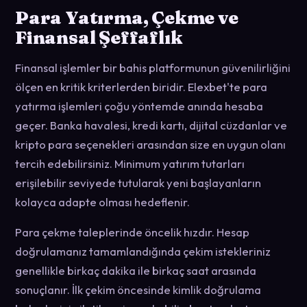
Para Yatırma, Çekme ve
Finansal Şeffaflık
Finansal işlemler bir bahis platformunun güvenilirliğini
ölçen en kritik kriterlerden biridir. Elexbet'te para
yatırma işlemleri çoğu yöntemde anında hesaba
geçer. Banka havalesi, kredi kartı, dijital cüzdanlar ve
kripto para seçenekleri arasından size en uygun olanı
tercih edebilirsiniz. Minimum yatırım tutarları
erişilebilir seviyede tutularak yeni başlayanların
kolayca adapte olması hedeflenir.
Para çekme taleplerinde öncelik hızdır. Hesap
doğrulamanız tamamlandığında çekim istekleriniz
genellikle birkaç dakika ile birkaç saat arasında
sonuçlanır. İlk çekim öncesinde kimlik doğrulama