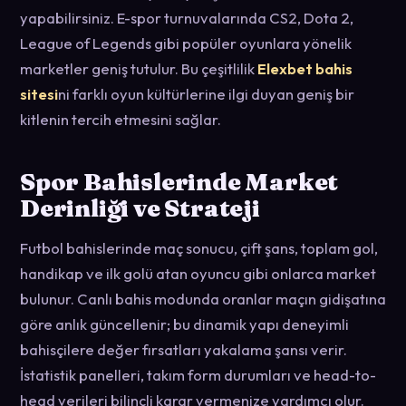
yapabilirsiniz. E-spor turnuvalarında CS2, Dota 2,
League of Legends gibi popüler oyunlara yönelik
marketler geniş tutulur. Bu çeşitlilik
Elexbet bahis
sitesi
ni farklı oyun kültürlerine ilgi duyan geniş bir
kitlenin tercih etmesini sağlar.
Spor Bahislerinde Market
Derinliği ve Strateji
Futbol bahislerinde maç sonucu, çift şans, toplam gol,
handikap ve ilk golü atan oyuncu gibi onlarca market
bulunur. Canlı bahis modunda oranlar maçın gidişatına
göre anlık güncellenir; bu dinamik yapı deneyimli
bahisçilere değer fırsatları yakalama şansı verir.
İstatistik panelleri, takım form durumları ve head-to-
head verileri bilinçli karar vermenize yardımcı olur.