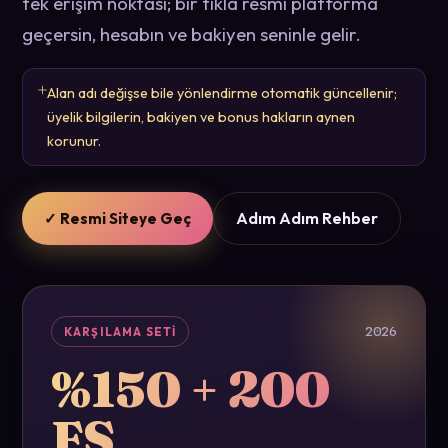
tek erişim noktası; bir tıkla resmi platforma
geçersin, hesabın ve bakiyen seninle gelir.
Alan adı değişse bile yönlendirme otomatik güncellenir;
üyelik bilgilerin, bakiyen ve bonus hakların aynen
korunur.
Adım Adım Rehber
✓ Resmi Siteye Geç
KARŞILAMA SETI
2026
%150 + 200
FS