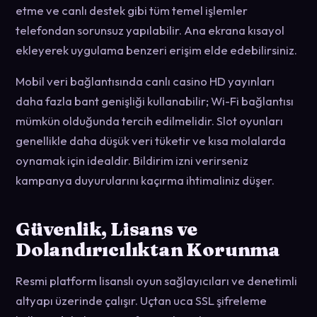
etme ve canlı destek gibi tüm temel işlemler
telefondan sorunsuz yapılabilir. Ana ekrana kısayol
ekleyerek uygulama benzeri erişim elde edebilirsiniz.
Mobil veri bağlantısında canlı casino HD yayınları
daha fazla bant genişliği kullanabilir; Wi-Fi bağlantısı
mümkün olduğunda tercih edilmelidir. Slot oyunları
genellikle daha düşük veri tüketir ve kısa molalarda
oynamak için idealdir. Bildirim izni verirseniz
kampanya duyurularını kaçırma ihtimaliniz düşer.
Güvenlik, Lisans ve
Dolandırıcılıktan Korunma
Resmi platform lisanslı oyun sağlayıcıları ve denetimli
altyapı üzerinde çalışır. Uçtan uca SSL şifreleme