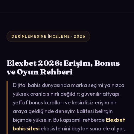
DERINLEMESINE İNCELEME · 2026
Elexbet 2026: Erişim, Bonus
ve Oyun Rehberi
Dijital bahis dünyasında marka seçimi yalnızca
yüksek oranla sınırlı değildir; güvenilir altyapı,
şeffaf bonus kuralları ve kesintisiz erişim bir
araya geldiğinde deneyim kalitesi belirgin
biçimde yükselir. Bu kapsamlı rehberde
Elexbet
bahis sitesi
ekosistemini baştan sona ele alıyor,