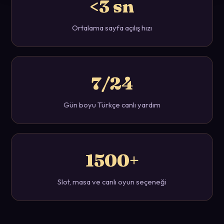
<3 sn
Ortalama sayfa açılış hızı
7/24
Gün boyu Türkçe canlı yardım
1500+
Slot, masa ve canlı oyun seçeneği