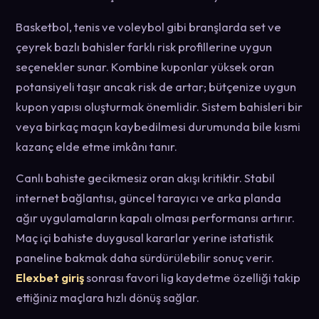
Basketbol, tenis ve voleybol gibi branşlarda set ve
çeyrek bazlı bahisler farklı risk profillerine uygun
seçenekler sunar. Kombine kuponlar yüksek oran
potansiyeli taşır ancak risk de artar; bütçenize uygun
kupon yapısı oluşturmak önemlidir. Sistem bahisleri bir
veya birkaç maçın kaybedilmesi durumunda bile kısmi
kazanç elde etme imkânı tanır.
Canlı bahiste gecikmesiz oran akışı kritiktir. Stabil
internet bağlantısı, güncel tarayıcı ve arka planda
ağır uygulamaların kapalı olması performansı artırır.
Maç içi bahiste duygusal kararlar yerine istatistik
paneline bakmak daha sürdürülebilir sonuç verir.
Elexbet giriş
sonrası favori lig kaydetme özelliği takip
ettiğiniz maçlara hızlı dönüş sağlar.