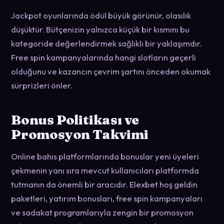
Jackpot oyunlarında ödül büyük görünür, olasılık
düşüktür. Bütçenizin yalnızca küçük bir kısmını bu
kategoride değerlendirmek sağlıklı bir yaklaşımdır.
Free spin kampanyalarında hangi slotların geçerli
olduğunu ve kazancın çevrim şartını önceden okumak
sürprizleri önler.
Bonus Politikası ve
Promosyon Takvimi
Online bahis platformlarında bonuslar yeni üyeleri
çekmenin yanı sıra mevcut kullanıcıları platformda
tutmanın da önemli bir aracıdır. Elexbet hoş geldin
paketleri, yatırım bonusları, free spin kampanyaları
ve sadakat programlarıyla zengin bir promosyon