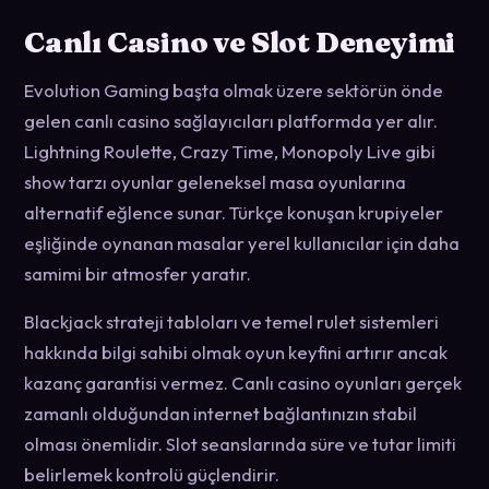
Canlı Casino ve Slot Deneyimi
Evolution Gaming başta olmak üzere sektörün önde
gelen canlı casino sağlayıcıları platformda yer alır.
Lightning Roulette, Crazy Time, Monopoly Live gibi
show tarzı oyunlar geleneksel masa oyunlarına
alternatif eğlence sunar. Türkçe konuşan krupiyeler
eşliğinde oynanan masalar yerel kullanıcılar için daha
samimi bir atmosfer yaratır.
Blackjack strateji tabloları ve temel rulet sistemleri
hakkında bilgi sahibi olmak oyun keyfini artırır ancak
kazanç garantisi vermez. Canlı casino oyunları gerçek
zamanlı olduğundan internet bağlantınızın stabil
olması önemlidir. Slot seanslarında süre ve tutar limiti
belirlemek kontrolü güçlendirir.