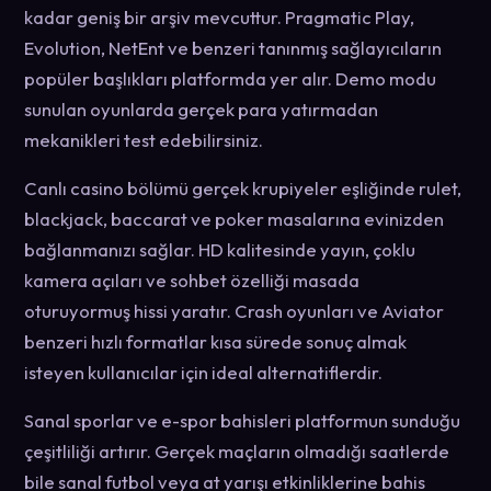
kadar geniş bir arşiv mevcuttur. Pragmatic Play,
Evolution, NetEnt ve benzeri tanınmış sağlayıcıların
popüler başlıkları platformda yer alır. Demo modu
sunulan oyunlarda gerçek para yatırmadan
mekanikleri test edebilirsiniz.
Canlı casino bölümü gerçek krupiyeler eşliğinde rulet,
blackjack, baccarat ve poker masalarına evinizden
bağlanmanızı sağlar. HD kalitesinde yayın, çoklu
kamera açıları ve sohbet özelliği masada
oturuyormuş hissi yaratır. Crash oyunları ve Aviator
benzeri hızlı formatlar kısa sürede sonuç almak
isteyen kullanıcılar için ideal alternatiflerdir.
Sanal sporlar ve e-spor bahisleri platformun sunduğu
çeşitliliği artırır. Gerçek maçların olmadığı saatlerde
bile sanal futbol veya at yarışı etkinliklerine bahis