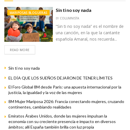
Sin ti no soy nada
MARIPOSAS BLOGUERAS
BY
COLUMNISTA
“Sin ti no soy nada” es el nombre de
una canción, en la que la cantante
española Amaral, nos recuerda...
READ MORE
Sin ti no soy nada
EL DÍA QUE LOS SUEÑOS DEJARON DE TENER LÍMITES
El Foro Global 8M desde París: una apuesta internacional por la
justicia, la igualdad y la voz de las mujeres
8M Mujer Mariposa 2026: Francia conectando mujeres, cruzando
continentes, cambiando realidades
Emiratos Árabes Unidos, donde las mujeres impulsan la
economía con su creciente presencia e impacto en diversos
ámbitos; allí España también brilla con luz propia