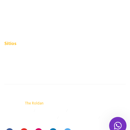
FOROS 2024
Cooperación internacional
Empoderamiento
Mariposas blogueras
Sitios
Mapa del sitio
Política de privacidad
Contacto
© 2021 Fundación Mujer Mariposa - Todos los derechos Reservados.
Powered by
The Roldan
Equidad 2030
FOROS 2024
Cooperación internacional
Empoderamiento
Mariposas blogueras