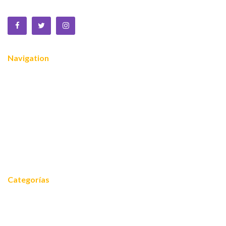
Navigation
Nosotros
¿Quiénes somos?
Servicios
Reconocimientos
Noticias
Contacto
Categorías
Noticias
Equidad 2030