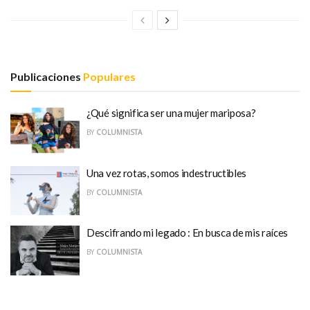
Publicaciones
Populares
¿Qué significa ser una mujer mariposa?
BY
COLUMNISTA
Una vez rotas, somos indestructibles
BY
COLUMNISTA
Descifrando mi legado : En busca de mis raíces
BY
COLUMNISTA