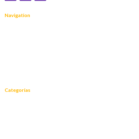
Navigation
Nosotros
¿Quiénes somos?
Servicios
Reconocimientos
Noticias
Contacto
Categorías
Noticias
Equidad 2030
FOROS 2024
Cooperación internacional