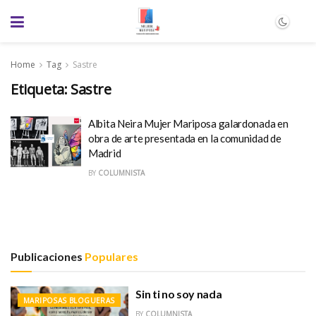
Home
Tag
Sastre
Etiqueta:
Sastre
Albita Neira Mujer Mariposa galardonada en
obra de arte presentada en la comunidad de
Madrid
BY
COLUMNISTA
Publicaciones
Populares
Sin ti no soy nada
MARIPOSAS BLOGUERAS
BY
COLUMNISTA