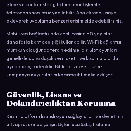
etme ve canlı destek gibi tüm temel işlemler
telefondan sorunsuz yapılabilir. Ana ekrana kısayol
ekleyerek uygulama benzeri erişim elde edebilirsiniz.
Mobil veri bağlantısında canlı casino HD yayınları
daha fazla bant genişliği kullanabilir; Wi-Fi bağlantısı
mümkün olduğunda tercih edilmelidir. Slot oyunları
genellikle daha düşük veri tüketir ve kısa molalarda
oynamak için idealdir. Bildirim izni verirseniz
kampanya duyurularını kaçırma ihtimaliniz düşer.
Güvenlik, Lisans ve
Dolandırıcılıktan Korunma
Resmi platform lisanslı oyun sağlayıcıları ve denetimli
altyapı üzerinde çalışır. Uçtan uca SSL şifreleme