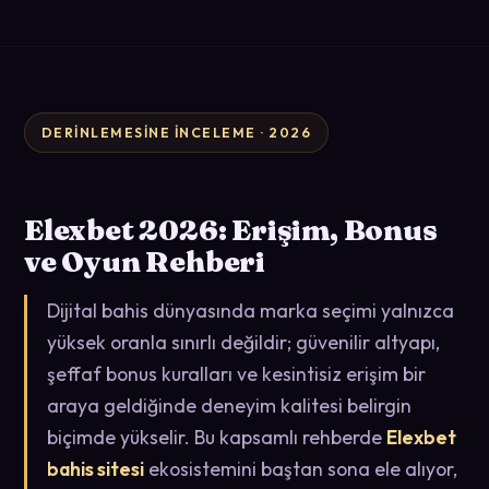
DERINLEMESINE İNCELEME · 2026
Elexbet 2026: Erişim, Bonus
ve Oyun Rehberi
Dijital bahis dünyasında marka seçimi yalnızca
yüksek oranla sınırlı değildir; güvenilir altyapı,
şeffaf bonus kuralları ve kesintisiz erişim bir
araya geldiğinde deneyim kalitesi belirgin
biçimde yükselir. Bu kapsamlı rehberde
Elexbet
bahis sitesi
ekosistemini baştan sona ele alıyor,