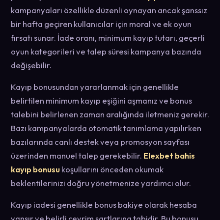
kampanyaları özellikle düzenli oynayan ancak şanssız
bir hafta geçiren kullanıcılar için moral ve ek oyun
fırsatı sunar. İade oranı, minimum kayıp tutarı, geçerli
oyun kategorileri ve talep süresi kampanya bazında
değişebilir.
Kayıp bonusundan yararlanmak için genellikle
belirtilen minimum kayıp eşiğini aşmanız ve bonus
talebini belirlenen zaman aralığında iletmeniz gerekir.
Bazı kampanyalarda otomatik tanımlama yapılırken
bazılarında canlı destek veya promosyon sayfası
üzerinden manuel talep gerekebilir.
Elexbet bahis
kayıp bonusu
koşullarını önceden okumak
beklentilerinizi doğru yönetmenize yardımcı olur.
Kayıp iadesi genellikle bonus bakiye olarak hesaba
yansır ve belirli çevrim şartlarına tabidir. Bu bonusu