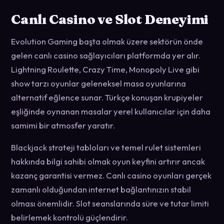
Canlı Casino ve Slot Deneyimi
Evolution Gaming başta olmak üzere sektörün önde
gelen canlı casino sağlayıcıları platformda yer alır.
Lightning Roulette, Crazy Time, Monopoly Live gibi
show tarzı oyunlar geleneksel masa oyunlarına
alternatif eğlence sunar. Türkçe konuşan krupiyeler
eşliğinde oynanan masalar yerel kullanıcılar için daha
samimi bir atmosfer yaratır.
Blackjack strateji tabloları ve temel rulet sistemleri
hakkında bilgi sahibi olmak oyun keyfini artırır ancak
kazanç garantisi vermez. Canlı casino oyunları gerçek
zamanlı olduğundan internet bağlantınızın stabil
olması önemlidir. Slot seanslarında süre ve tutar limiti
belirlemek kontrolü güçlendirir.