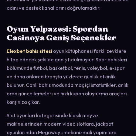
adını ve destek kanallarını doğrulamaktır.
Oyun Yelpazesi: Spordan
Casinoya Geniş Seçenekler
Elexbet bahis sitesi
oyun kütüphanesi farklı zevklere
hitap edecek şekilde geniş tutulmuştur. Spor bahisleri
bölümünde futbol, basketbol, tenis, voleybol, e-spor
ve daha onlarca branşta yüzlerce günlük etkinlik
bulunur. Canlı bahis modunda maç içi istatistikler, anlık
oran güncellemeleri ve hızlı kupon oluşturma araçları
karşınıza çıkar.
Slot oyunları kategorisinde klasik meyve
makinelerinden modern video slotlara, jackpot
oyunlarından Megaways mekanizmalı yapımlara