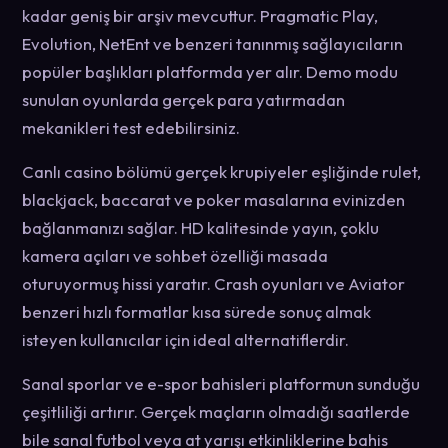
kadar geniş bir arşiv mevcuttur. Pragmatic Play,
Evolution, NetEnt ve benzeri tanınmış sağlayıcıların
popüler başlıkları platformda yer alır. Demo modu
sunulan oyunlarda gerçek para yatırmadan
mekanikleri test edebilirsiniz.
Canlı casino bölümü gerçek krupiyeler eşliğinde rulet,
blackjack, baccarat ve poker masalarına evinizden
bağlanmanızı sağlar. HD kalitesinde yayın, çoklu
kamera açıları ve sohbet özelliği masada
oturuyormuş hissi yaratır. Crash oyunları ve Aviator
benzeri hızlı formatlar kısa sürede sonuç almak
isteyen kullanıcılar için ideal alternatiflerdir.
Sanal sporlar ve e-spor bahisleri platformun sunduğu
çeşitliliği artırır. Gerçek maçların olmadığı saatlerde
bile sanal futbol veya at yarışı etkinliklerine bahis