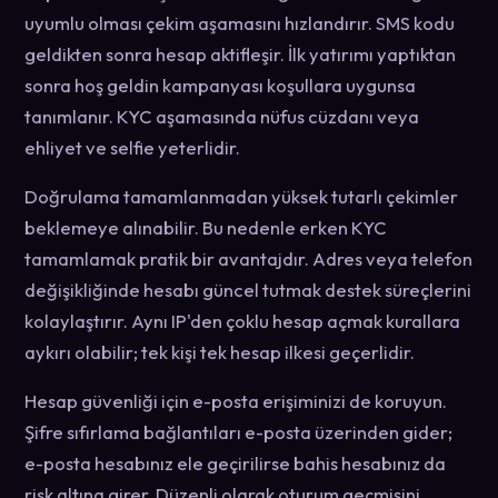
uyumlu olması çekim aşamasını hızlandırır. SMS kodu
geldikten sonra hesap aktifleşir. İlk yatırımı yaptıktan
sonra hoş geldin kampanyası koşullara uygunsa
tanımlanır. KYC aşamasında nüfus cüzdanı veya
ehliyet ve selfie yeterlidir.
Doğrulama tamamlanmadan yüksek tutarlı çekimler
beklemeye alınabilir. Bu nedenle erken KYC
tamamlamak pratik bir avantajdır. Adres veya telefon
değişikliğinde hesabı güncel tutmak destek süreçlerini
kolaylaştırır. Aynı IP'den çoklu hesap açmak kurallara
aykırı olabilir; tek kişi tek hesap ilkesi geçerlidir.
Hesap güvenliği için e-posta erişiminizi de koruyun.
Şifre sıfırlama bağlantıları e-posta üzerinden gider;
e-posta hesabınız ele geçirilirse bahis hesabınız da
risk altına girer. Düzenli olarak oturum geçmişini