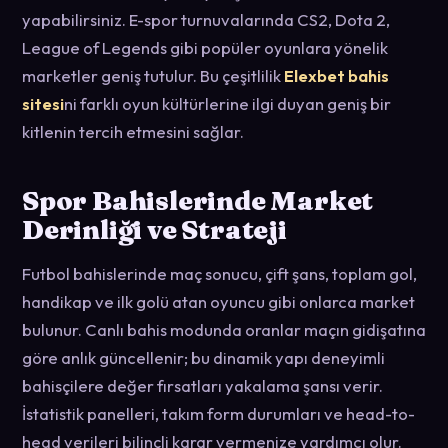
yapabilirsiniz. E-spor turnuvalarında CS2, Dota 2,
League of Legends gibi popüler oyunlara yönelik
marketler geniş tutulur. Bu çeşitlilik
Elexbet bahis
sitesi
ni farklı oyun kültürlerine ilgi duyan geniş bir
kitlenin tercih etmesini sağlar.
Spor Bahislerinde Market
Derinliği ve Strateji
Futbol bahislerinde maç sonucu, çift şans, toplam gol,
handikap ve ilk golü atan oyuncu gibi onlarca market
bulunur. Canlı bahis modunda oranlar maçın gidişatına
göre anlık güncellenir; bu dinamik yapı deneyimli
bahisçilere değer fırsatları yakalama şansı verir.
İstatistik panelleri, takım form durumları ve head-to-
head verileri bilinçli karar vermenize yardımcı olur.