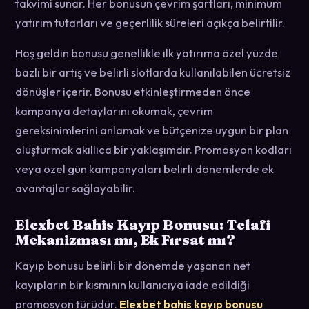
takvimi sunar. Her bonusun çevrim şartları, minimum
yatırım tutarları ve geçerlilik süreleri açıkça belirtilir.
Hoş geldin bonusu genellikle ilk yatırıma özel yüzde
bazlı bir artış ve belirli slotlarda kullanılabilen ücretsiz
dönüşler içerir. Bonusu etkinleştirmeden önce
kampanya detaylarını okumak, çevrim
gereksinimlerini anlamak ve bütçenize uygun bir plan
oluşturmak akıllıca bir yaklaşımdır. Promosyon kodları
veya özel gün kampanyaları belirli dönemlerde ek
avantajlar sağlayabilir.
Elexbet Bahis Kayıp Bonusu: Telafi
Mekanizması mı, Ek Fırsat mı?
Kayıp bonusu belirli bir dönemde yaşanan net
kayıpların bir kısmının kullanıcıya iade edildiği
promosyon türüdür.
Elexbet bahis kayıp bonusu