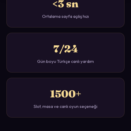
<3 sn
Ortalama sayfa açılış hızı
7/24
Gün boyu Türkçe canlı yardım
1500+
Slot, masa ve canlı oyun seçeneği