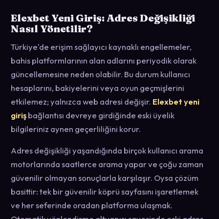
Elexbet Yeni Giriş: Adres Değişikliği
Nasıl Yönetilir?
Türkiye'de erişim sağlayıcı kaynaklı engellemeler,
bahis platformlarının alan adlarını periyodik olarak
güncellemesine neden olabilir. Bu durum kullanıcı
hesaplarını, bakiyelerini veya oyun geçmişlerini
etkilemez; yalnızca web adresi değişir.
Elexbet yeni
giriş
bağlantısı devreye girdiğinde eski üyelik
bilgileriniz aynen geçerliliğini korur.
Adres değişikliği yaşandığında birçok kullanıcı arama
motorlarında saatlerce arama yapar ve çoğu zaman
güvenilir olmayan sonuçlarla karşılaşır. Oysa çözüm
basittir: tek bir güvenilir köprü sayfasını işaretlemek
ve her seferinde oradan platforma ulaşmak.
Otomatik yönlendirme altyapısı sayesinde eski adres