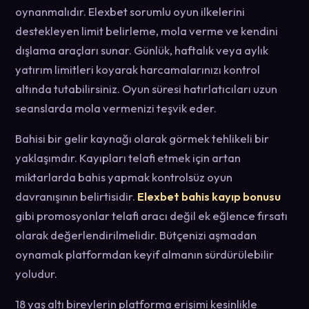
oynanmalıdır. Elexbet sorumlu oyun ilkelerini
destekleyen limit belirleme, mola verme ve kendini
dışlama araçları sunar. Günlük, haftalık veya aylık
yatırım limitleri koyarak harcamalarınızı kontrol
altında tutabilirsiniz. Oyun süresi hatırlatıcıları uzun
seanslarda mola vermenizi teşvik eder.
Bahisi bir gelir kaynağı olarak görmek tehlikeli bir
yaklaşımdır. Kayıpları telafi etmek için artan
miktarlarda bahis yapmak kontrolsüz oyun
davranışının belirtisidir.
Elexbet bahis kayıp bonusu
gibi promosyonlar telafi aracı değil ek eğlence fırsatı
olarak değerlendirilmelidir. Bütçenizi aşmadan
oynamak platformdan keyif almanın sürdürülebilir
yoludur.
18 yaş altı bireylerin platforma erişimi kesinlikle