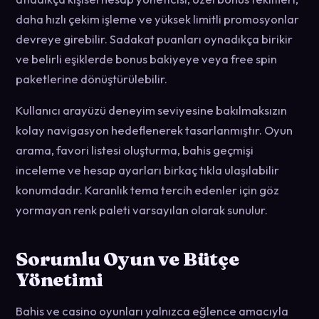
daha hızlı çekim işleme ve yüksek limitli promosyonlar
devreye girebilir. Sadakat puanları oynadıkça birikir
ve belirli eşiklerde bonus bakiyeye veya free spin
paketlerine dönüştürülebilir.
Kullanıcı arayüzü deneyim seviyesine bakılmaksızın
kolay navigasyon hedeflenerek tasarlanmıştır. Oyun
arama, favori listesi oluşturma, bahis geçmişi
inceleme ve hesap ayarları birkaç tıkla ulaşılabilir
konumdadır. Karanlık tema tercih edenler için göz
yormayan renk paleti varsayılan olarak sunulur.
Sorumlu Oyun ve Bütçe
Yönetimi
Bahis ve casino oyunları yalnızca eğlence amacıyla