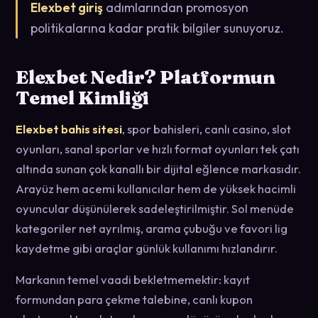
Elexbet giriş
adımlarından promosyon
politikalarına kadar pratik bilgiler sunuyoruz.
Elexbet Nedir? Platformun
Temel Kimliği
Elexbet bahis sitesi
, spor bahisleri, canlı casino, slot
oyunları, sanal sporlar ve hızlı format oyunları tek çatı
altında sunan çok kanallı bir dijital eğlence markasıdır.
Arayüz hem acemi kullanıcılar hem de yüksek hacimli
oyuncular düşünülerek sadeleştirilmiştir. Sol menüde
kategoriler net ayrılmış, arama çubuğu ve favori lig
kaydetme gibi araçlar günlük kullanımı hızlandırır.
Markanın temel vaadi bekletmemektir: kayıt
formundan para çekme talebine, canlı kupon