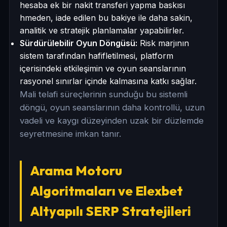
hesaba ek bir nakit transferi yapma baskısı
hmeden, iade edilen bu bakiye ile daha sakin,
analitik ve stratejik planlamalar yapabilirler.
Sürdürülebilir Oyun Döngüsü:
Risk marjının
sistem tarafından hafifletilmesi, platform
içerisindeki etkileşimin ve oyun seanslarının
rasyonel sınırlar içinde kalmasına katkı sağlar.
Mali telafi süreçlerinin sunduğu bu sistemli
döngü, oyun seanslarının daha kontrollü, uzun
vadeli ve kaygı düzeyinden uzak bir düzlemde
seyretmesine imkan tanır.
Arama Motoru
Algoritmaları ve Elexbet
Altyapılı SERP Stratejileri