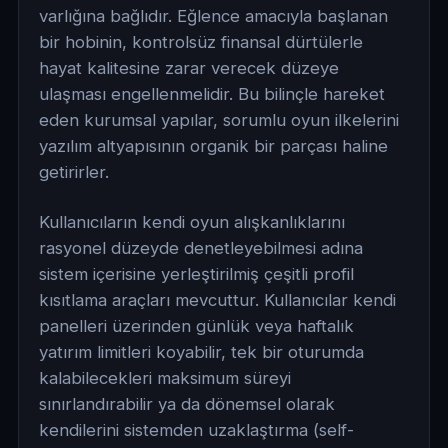
varlığına bağlıdır. Eğlence amacıyla başlanan
bir hobinin, kontrolsüz finansal dürtülerle
hayat kalitesine zarar verecek düzeye
ulaşması engellenmelidir. Bu bilinçle hareket
eden kurumsal yapılar, sorumlu oyun ilkelerini
yazılım altyapısının organik bir parçası haline
getirirler.
Kullanıcıların kendi oyun alışkanlıklarını
rasyonel düzeyde denetleyebilmesi adına
sistem içerisine yerleştirilmiş çeşitli profil
kısıtlama araçları mevcuttur. Kullanıcılar kendi
panelleri üzerinden günlük veya haftalık
yatırım limitleri koyabilir, tek bir oturumda
kalabilecekleri maksimum süreyi
sınırlandırabilir ya da dönemsel olarak
kendilerini sistemden uzaklaştırma (self-