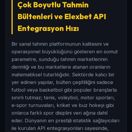
Çok Boyutlu Tahmin
Bültenleri ve Elexbet API
Entegrasyon Hızı
Bir sanal tahmin platformunun kalitesini ve
operasyonel büyüklüğünü gösteren en somut
parametre, sunduğu tahmin marketlerinin
derinliği ve bu marketlere atanan oranların
matematiksel tutarlılığıdır. Sektörde kalıcı bir
yer edinen yapılar, bülten çeşitliliğini sadece
futbol veya basketbol gibi popüler branşlarla
sınırlı tutmaz; tenis, voleybol, motor sporları,
e-spor turnuvaları, kriket ve buz hokeyi gibi
onlarca farklı spor disiplini veri ağına dahil
eder. Dünyanın en prestijli istatistik sağlayıcıları
ile kurulan API entegrasyonları sayesinde,