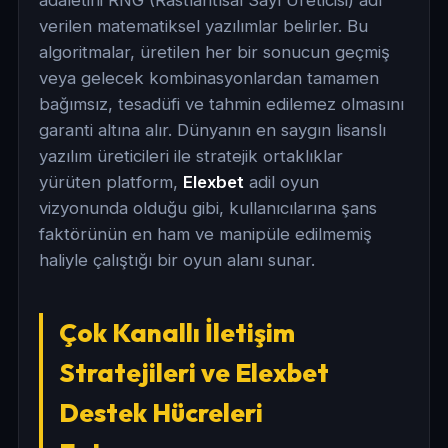
adaletini RNG (Rastlantısal Sayı Üreticisi) adı
verilen matematiksel yazılımlar belirler. Bu
algoritmalar, üretilen her bir sonucun geçmiş
veya gelecek kombinasyonlardan tamamen
bağımsız, tesadüfi ve tahmin edilemez olmasını
garanti altına alır. Dünyanın en saygın lisanslı
yazılım üreticileri ile stratejik ortaklıklar
yürüten platform,
Elexbet
adil oyun
vizyonunda olduğu gibi, kullanıcılarına şans
faktörünün en ham ve manipüle edilmemiş
haliyle çalıştığı bir oyun alanı sunar.
Çok Kanallı İletişim
Stratejileri ve Elexbet
Destek Hücreleri