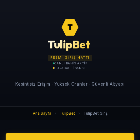
T
TulipBet
RESMI GIRIŞ HATTI
CANLI BAHIS AKTIF
CURACAO LISANSLI
Kesintisiz Erişim · Yüksek Oranlar · Güvenli Altyapı
Ana Sayfa
›
TulipBet
›
TulipBet Giriş