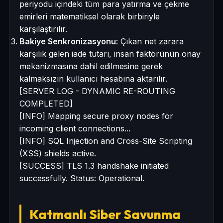
periyodu içindeki tüm para yatırma ve çekme
emirleri matematiksel olarak birbiriyle
karşılaştırılır.
Bakiye Senkronizasyonu:
Çıkan net zarara
karşılık gelen iade tutarı, insan faktörünün onay
mekanizmasına dahil edilmesine gerek
kalmaksızın kullanıcı hesabına aktarılır.
[SERVER LOG - DYNAMIC RE-ROUTING
COMPLETED]
[INFO] Mapping secure proxy nodes for
incoming client connections...
[INFO] SQL Injection and Cross-Site Scripting
(XSS) shields active.
[SUCCESS] TLS 1.3 handshake initiated
successfully. Status: Operational.
Katmanlı Siber Savunma