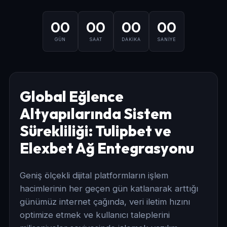
00
00
00
00
GÜN
SAAT
DAKİKA
SANİYE
Global Eğlence
Altyapılarında Sistem
Sürekliliği: Tulipbet ve
Elexbet Ağ Entegrasyonu
Geniş ölçekli dijital platformların işlem
hacimlerinin her geçen gün katlanarak arttığı
günümüz internet çağında, veri iletim hızını
optimize etmek ve kullanıcı taleplerini