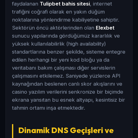
faydalanan
Tulipbet bahis sitesi
, internet
trafiğini coğrafi olarak en yakın düğüm
noktalarına yönlendirme kabiliyetine sahiptir.
Sektörün öncü aktörlerinden olan
Elexbet
sunucu yapılarında gördüğümüz kararlılık ve
yüksek kullanılabilirlik (high availability)
standartlarına benzer şekilde, sisteme entegre
edilen herhangi bir yeni kod bloğu ya da
veritabanı bakım çalışması diğer servislerin
çalışmasını etkilemez. Saniyede yüzlerce API
kaynağından beslenen canlı skor akışlarını ve
casino yazılım verilerini senkronize bir biçimde
ekrana yansıtan bu esnek altyapı, kesintisiz bir
tahmin ortamı inşa etmektedir.
Dinamik DNS Geçişleri ve