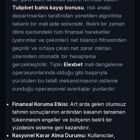
Tulipbet bahis kayıp bonusu
, risk analiz
departmanları tarafından yönetilen algoritma
tabanlı bir mali iade sistemidir. Belirli bir zaman
dilimi içerisindeki tüm finansal hareketler
(yatırımlar ve çekimler) net bilanço filtresinden
geçirilir ve ortaya çıkan net zarar miktarı
üzerinden otomatik bir hesaplama
gerçekleştirilir. Tıpkı
Elexbet
mali dengeleme
operasyonlarında olduğu gibi başarıyla
yürütülen bu telafi mekanizmasının sisteme
sunduğu operasyonel avantajlar şunlardır:
Finansal Koruma Etkisi:
Art arda gelen olumsuz
tahmin sonuçlarının ardından kasanın tamamen
tükenmesini engeller ve bütçenin belirli bir
yüzdesini sisteme geri kazandırır.
Rasyonel Karar Alma Durumu:
Kullanıcılar,