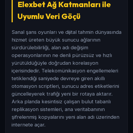
Elexbet Ağ Katmanları ile
Uyumlu Veri Göçü
Sanal şans oyunları ve dijital tahmin dünyasında
hizmet üreten büyük sunucu ağlarının
sürdürülebilirliği, alan adı değişim
operasyonlarının ne denli pürüzsüz ve hızlı
yürütüldüğüyle doğrudan korelasyon
içerisindedir. Telekomünikasyon engellemeleri
tetiklendiği saniyede devreye giren akıllı
otomasyon scriptleri, sunucu adres etiketlerini
güncelleyerek trafiği yeni bir rotaya aktarır.
Arka planda kesintisiz çalışan bulut tabanlı
replikasyon sistemleri, ana veritabanının
şifrelenmiş kopyalarını yeni alan adı üzerinden
internete açar.