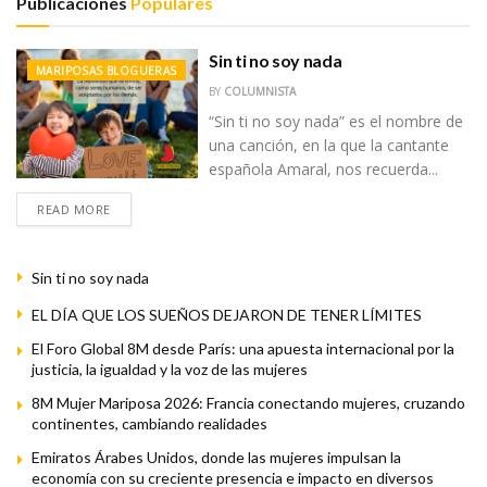
Publicaciones
Populares
Sin ti no soy nada
MARIPOSAS BLOGUERAS
BY
COLUMNISTA
“Sin ti no soy nada” es el nombre de
una canción, en la que la cantante
española Amaral, nos recuerda...
READ MORE
Sin ti no soy nada
EL DÍA QUE LOS SUEÑOS DEJARON DE TENER LÍMITES
El Foro Global 8M desde París: una apuesta internacional por la
justicia, la igualdad y la voz de las mujeres
8M Mujer Mariposa 2026: Francia conectando mujeres, cruzando
continentes, cambiando realidades
Emiratos Árabes Unidos, donde las mujeres impulsan la
economía con su creciente presencia e impacto en diversos