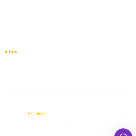
FOROS 2024
Cooperación internacional
Empoderamiento
Mariposas blogueras
Sitios
Mapa del sitio
Política de privacidad
Contacto
© 2021 Fundación Mujer Mariposa - Todos los derechos Reservados.
Powered by
The Roldan
Equidad 2030
FOROS 2024
Cooperación internacional
Empoderamiento