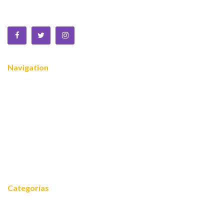
lucro que trabaja por la MUJER a nivel global.
Navigation
Nosotros
¿Quiénes somos?
Servicios
Reconocimientos
Noticias
Contacto
Categorías
Noticias
Equidad 2030