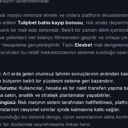
nksiyon üstlenmektedir.
 risk marjını minimize etmek ve onlara platform ekosistemin
e edilen
Tulipbet bahis kayıp bonusu
, risk analiz depart
nlı bir mali iade sistemidir. Belirli bir zaman dilimi içerisi
ve çekimler) net bilanço filtresinden geçirilir ve ortaya çı
 hesaplama gerçekleştirilir. Tıpkı
Elexbet
mali dengeleme
 yürütülen bu telafi mekanizmasının sisteme sunduğu oper
:
Art arda gelen olumsuz tahmin sonuçlarının ardından k
bütçenin belirli bir yüzdesini sisteme geri kazandırır.
Durumu:
Kullanıcılar, hesaba ek bir nakit transferi yapma b
a sakin, analitik ve stratejik planlamalar yapabilirler.
öngüsü:
Risk marjının sistem tarafından hafifletilmesi, platfo
nslarının rasyonel sınırlar içinde kalmasına katkı sağlar.
in sunduğu bu sistemli döngü, oyun seanslarının daha kontr
 bir düzlemde seyretmesine imkan tanır.