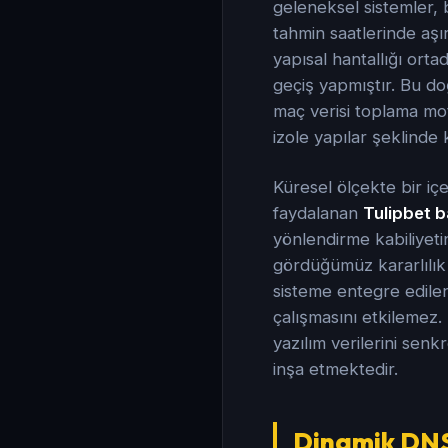
geleneksel sistemler, 
tahmin saatlerinde aşı
yapısal hantallığı orta
geçiş yapmıştır. Bu do
maç verisi toplama mot
izole yapılar şeklinde 
Küresel ölçekte bir iç
faydalanan
Tulipbet b
yönlendirme kabiliyeti
gördüğümüz kararlılık v
sisteme entegre edilen
çalışmasını etkilemez.
yazılım verilerini senk
inşa etmektedir.
Dinamik DNS 