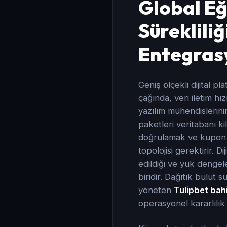
Global Eğ
Sürekliliğ
Entegras
Geniş ölçekli dijital 
çağında, veri iletim hı
yazılım mühendislerini
paketleri veritabanı k
doğrulamak ve kupon 
topolojisi gerektirir. 
edildiği ve yük dengel
biridir. Dağıtık bulut 
yöneten
Tulipbet bahi
operasyonel kararlılık