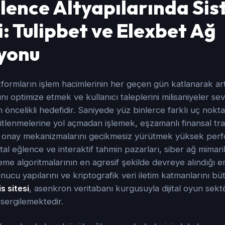
lence Altyapılarında Si
i: Tulipbet ve Elexbet Ağ
yonu
platformların işlem hacimlerinin her geçen gün katlanarak a
zını optimize etmek ve kullanıcı taleplerini milisaniyeler s
n öncelikli hedefidir. Saniyede yüz binlerce farklı uç nok
ilitlenmelerine yol açmadan işlemek, eşzamanlı finansal tra
onay mekanizmalarını gecikmesiz yürütmek yüksek perfor
Dijital eğlence ve interaktif tahmin pazarları, siber ağ mimar
eme algoritmalarının en agresif şekilde devreye alındığı e
sunucu yapılarını ve kriptografik veri iletim katmanlarını bü
s sitesi
, asenkron veritabanı kurgusuyla dijital oyun sek
 sergilemektedir.