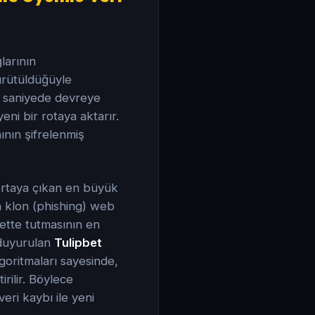
larının
yürütüldüğüyle
i saniyede devreye
eni bir rotaya aktarır.
ının şifrelenmiş
ortaya çıkan en büyük
n klon (phishing) web
iyette tutmasının en
 duyurulan
Tulipbet
goritmaları sayesinde,
irilir. Böylece
eri kaybı ile yeni