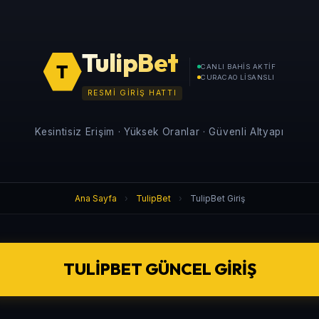
TulipBet
T
CANLI BAHIS AKTIF
CURACAO LISANSLI
RESMI GIRIŞ HATTI
Kesintisiz Erişim · Yüksek Oranlar · Güvenli Altyapı
Ana Sayfa
›
TulipBet
›
TulipBet Giriş
TULIPBET GÜNCEL GIRIŞ