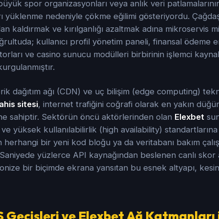
büyük spor organizasyonları veya anlık veri patlamalarının
rı yüklenme nedeniyle çökme eğilimi gösteriyordu. Çağdaş
dan kaldırmak ve kırılganlığı azaltmak adına mikroservis mi
ğrultuda; kullanıcı profil yönetim paneli, finansal ödeme e
orları ve casino sunucu modülleri birbirinin işlemci kayna
kurgulanmıştır.
erik dağıtım ağı (CDN) ve uç bilişim (edge computing) tekn
ahis sitesi
, internet trafiğini coğrafi olarak en yakın düğ
ne sahiptir. Sektörün öncü aktörlerinden olan
Elexbet
sun
e yüksek kullanılabilirlik (high availability) standartların
 herhangi bir yeni kod bloğu ya da veritabanı bakım çalış
 Saniyede yüzlerce API kaynağından beslenen canlı skor a
ronize bir biçimde ekrana yansıtan bu esnek altyapı, kesin
Geçişleri ve Elexbet Ağ Katmanları i