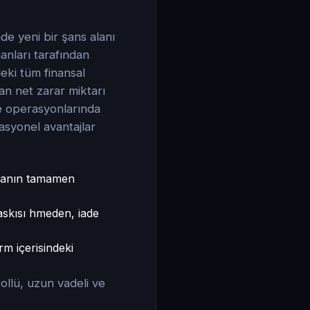
de yeni bir şans alanı
manları tarafından
ndeki tüm finansal
kan net zarar miktarı
 operasyonlarında
asyonel avantajlar
asanın tamamen
askısı hmeden, iade
rm içerisindeki
ollü, uzun vadeli ve