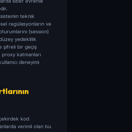
larda siber evrenle
dir.
 sistemin teknik
sel regülasyonların ve
oturumlarını (session)
 düzey yedeklilik
 şifreli bir geçiş
k proxy katmanları
kullanıcı deneyimi
tlarının
r çekirdek kod
 anlarda verimli olan bu