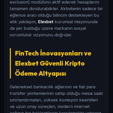
exclusion) modülünü aktif ederek hesaplarını
tamamen dondurabilirler. Aktivitenin sadece bir
eğlence aracı olduğu bilincini destekleyen bu
etik yaklaşım,
Elexbet
kurumsal misyonunda
da yer bulduğu üzere markanın sosyal
sorumluluk vizyonunu doğrular.
FinTech İnovasyonları ve
Elexbet Güvenli Kripto
Ödeme Altyapısı
Geleneksel bankacılık ağlarının ve fiat para
transfer yöntemlerinin sahip olduğu mesai saati
sınırlandırmaları, yüksek komisyon kesintileri
ve uzun onay süreçleri, modern internet