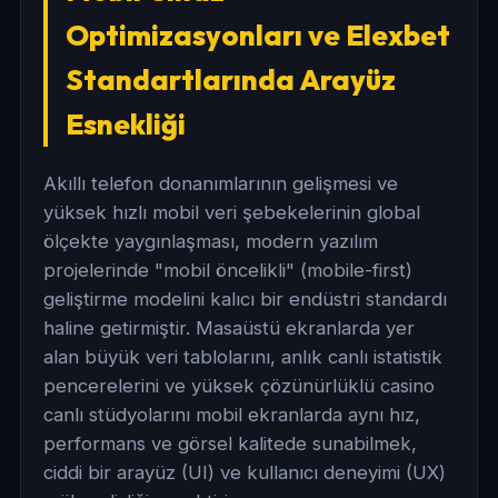
Optimizasyonları ve Elexbet
Standartlarında Arayüz
Esnekliği
Akıllı telefon donanımlarının gelişmesi ve
yüksek hızlı mobil veri şebekelerinin global
ölçekte yaygınlaşması, modern yazılım
projelerinde "mobil öncelikli" (mobile-first)
geliştirme modelini kalıcı bir endüstri standardı
haline getirmiştir. Masaüstü ekranlarda yer
alan büyük veri tablolarını, anlık canlı istatistik
pencerelerini ve yüksek çözünürlüklü casino
canlı stüdyolarını mobil ekranlarda aynı hız,
performans ve görsel kalitede sunabilmek,
ciddi bir arayüz (UI) ve kullanıcı deneyimi (UX)