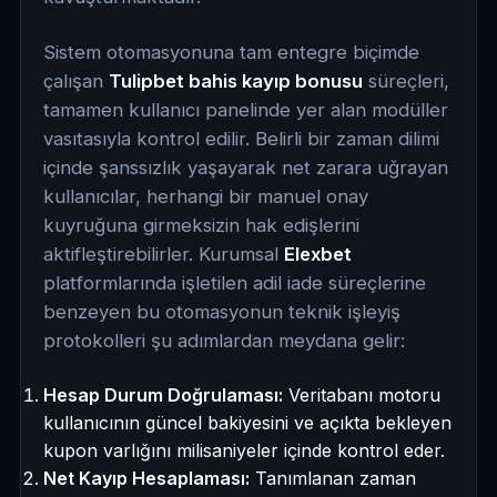
Sistem otomasyonuna tam entegre biçimde
çalışan
Tulipbet bahis kayıp bonusu
süreçleri,
tamamen kullanıcı panelinde yer alan modüller
vasıtasıyla kontrol edilir. Belirli bir zaman dilimi
içinde şanssızlık yaşayarak net zarara uğrayan
kullanıcılar, herhangi bir manuel onay
kuyruğuna girmeksizin hak edişlerini
aktifleştirebilirler. Kurumsal
Elexbet
platformlarında işletilen adil iade süreçlerine
benzeyen bu otomasyonun teknik işleyiş
protokolleri şu adımlardan meydana gelir:
Hesap Durum Doğrulaması:
Veritabanı motoru
kullanıcının güncel bakiyesini ve açıkta bekleyen
kupon varlığını milisaniyeler içinde kontrol eder.
Net Kayıp Hesaplaması:
Tanımlanan zaman