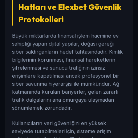
Hatları ve Elexbet Güvenlik
Protokolleri
Büyük miktarlarda finansal işlem hacmine ev
sahipliği yapan dijital yapılar, doğası gereği
siber saldırganların hedef tahtasındadır. Kimlik
bilgilerinin korunması, finansal hareketlerin
şifrelenmesi ve sunucu trafiğinin izinsiz
erişimlere kapatılması ancak profesyonel bir
siber savunma hiyerarşisi ile mümkündür. Ağ
katmanında kurulan bariyerler, gelen zararlı
trafik dalgalarını ana omurgaya ulaşmadan
sönümlemek zorundadır.
Kullanıcıların veri güvenliğini en yüksek
seviyede tutabilmeleri için, sisteme erişim