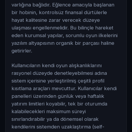
varlığına bağlıdır. Eğlence amacıyla başlanan
bir hobinin, kontrolsüz finansal dürtülerle
hayat kalitesine zarar verecek düzeye
ulaşması engellenmelidir. Bu bilinçle hareket
eden kurumsal yapılar, sorumlu oyun ilkelerini
yazılım altyapısının organik bir parçası haline
getirirler.
Kullanıcıların kendi oyun alışkanlıklarını
rasyonel düzeyde denetleyebilmesi adına
sistem içerisine yerleştirilmiş çeşitli profil
kısıtlama araçları mevcuttur. Kullanıcılar kendi
panelleri üzerinden günlük veya haftalık
yatırım limitleri koyabilir, tek bir oturumda
kalabilecekleri maksimum süreyi
sınırlandırabilir ya da dönemsel olarak
kendilerini sistemden uzaklaştırma (self-