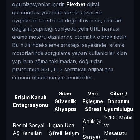
optimizasyonlar içerir.
Elexbet
dijital
görünürlük yönetiminde de başarıyla
uygulanan bu strateji doğrultusunda, alan adı
değişimi yapıldığı saniyede yeni URL haritası
arama motoru dizinlerine otomatik olarak iletilir.
Bu hızlı indeksleme stratejisi sayesinde, arama
motorlarında sorgulama yapan kullanıcılar klon
yapıların ağına takılmadan, doğrudan
platformun SSL/TLS sertifikalı orijinal ana
sunucu bloklarına yönlendirilirler.
Siber
Veri
Cihaz /
Erişim Kanalı
Güvenlik
Eşleşme
Donanım
Entegrasyonu
Altyapısı
Süresi
Uyumluluğu
%100 Mobil
Anlık (<
Resmi Sosyal
Uçtan Uca
ve
1
Ağ Kanalları
Şifreli İletişim
Masaüstü
Saniye)