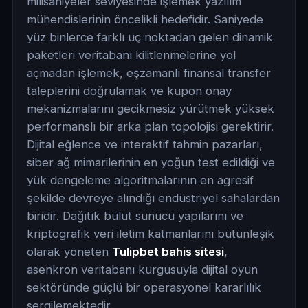
milisaniyeler seviyesinde işlemek yazılım
mühendislerinin öncelikli hedefidir. Saniyede
yüz binlerce farklı uç noktadan gelen dinamik
paketleri veritabanı kilitlenmelerine yol
açmadan işlemek, eşzamanlı finansal transfer
taleplerini doğrulamak ve kupon onay
mekanizmalarını gecikmesiz yürütmek yüksek
performanslı bir arka plan topolojisi gerektirir.
Dijital eğlence ve interaktif tahmin pazarları,
siber ağ mimarilerinin en yoğun test edildiği ve
yük dengeleme algoritmalarının en agresif
şekilde devreye alındığı endüstriyel sahalardan
biridir. Dağıtık bulut sunucu yapılarını ve
kriptografik veri iletim katmanlarını bütünleşik
olarak yöneten
Tulipbet bahis sitesi
,
asenkron veritabanı kurgusuyla dijital oyun
sektöründe güçlü bir operasyonel kararlılık
sergilemektedir.