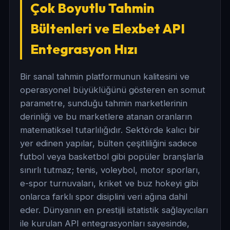
Çok Boyutlu Tahmin
Bültenleri ve Elexbet API
Entegrasyon Hızı
Bir sanal tahmin platformunun kalitesini ve
operasyonel büyüklüğünü gösteren en somut
parametre, sunduğu tahmin marketlerinin
derinliği ve bu marketlere atanan oranların
matematiksel tutarlılığıdır. Sektörde kalıcı bir
yer edinen yapılar, bülten çeşitliliğini sadece
futbol veya basketbol gibi popüler branşlarla
sınırlı tutmaz; tenis, voleybol, motor sporları,
e-spor turnuvaları, kriket ve buz hokeyi gibi
onlarca farklı spor disiplini veri ağına dahil
eder. Dünyanın en prestijli istatistik sağlayıcıları
ile kurulan API entegrasyonları sayesinde,