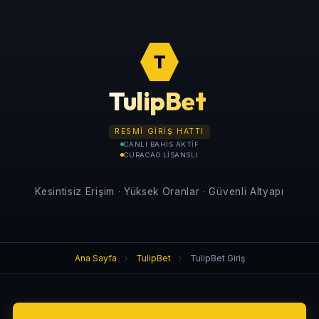
T
TulipBet
RESMI GIRIŞ HATTI
CANLI BAHIS AKTIF
CURACAO LISANSLI
Kesintisiz Erişim · Yüksek Oranlar · Güvenli Altyapı
Ana Sayfa
›
TulipBet
›
TulipBet Giriş