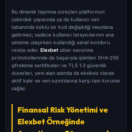
Bu dinamik taşınma süreçleri platformun
çekirdek yapısında ya da kullanıcı veri
tabanında köklü bir kod değişikliği meydana
getirmez; sadece kullanıcı tarayıcılarının ana
sisteme ulaşırken kullandığı sanal koridoru
revize eder.
Elexbet
siber savunma
protokollerinde de başarıyla işletilen SHA-256
şifreleme sertifikaları ve TLS 1.3 güvenlik
duvarları, yeni alan adında da eksiksiz olarak
aktif kalır ve veri sızıntılarına karşı tam koruma
sağlar.
Finansal Risk Yönetimi ve
Elexbet Örneğinde