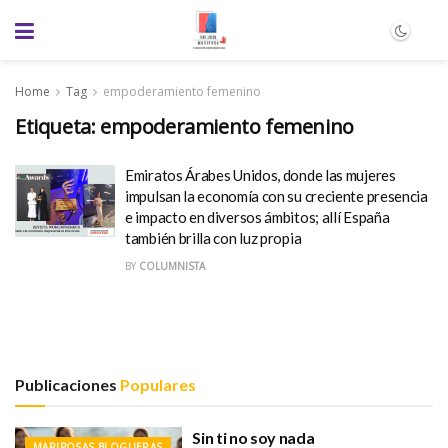
Home
Tag
empoderamiento femenino
Etiqueta:
empoderamiento femenino
Emiratos Árabes Unidos, donde las mujeres
impulsan la economía con su creciente presencia
e impacto en diversos ámbitos; allí España
también brilla con luz propia
BY
COLUMNISTA
Publicaciones
Populares
Sin ti no soy nada
MARIPOSAS BLOGUERAS