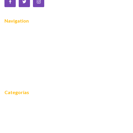
Navigation
Nosotros
¿Quiénes somos?
Servicios
Reconocimientos
Noticias
Contacto
Categorías
Noticias
Equidad 2030
FOROS 2024
Cooperación internacional