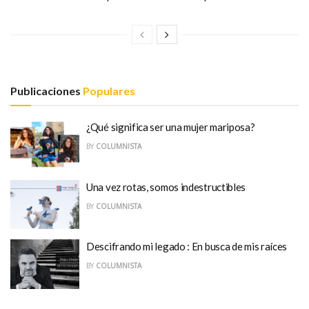
Publicaciones
Populares
¿Qué significa ser una mujer mariposa?
BY
COLUMNISTA
Una vez rotas, somos indestructibles
BY
COLUMNISTA
Descifrando mi legado : En busca de mis raíces
BY
COLUMNISTA