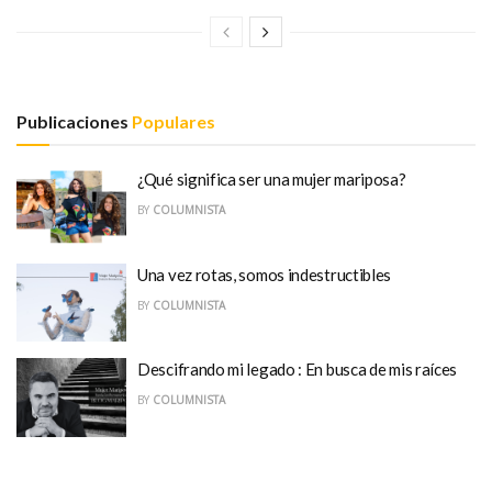
Publicaciones
Populares
¿Qué significa ser una mujer mariposa?
BY
COLUMNISTA
Una vez rotas, somos indestructibles
BY
COLUMNISTA
Descifrando mi legado : En busca de mis raíces
BY
COLUMNISTA