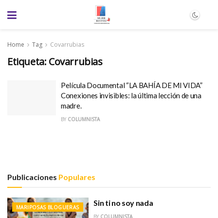
Home
Tag
Covarrubias
Etiqueta:
Covarrubias
Película Documental “LA BAHÍA DE MI VIDA”
Conexiones invisibles: la última lección de una
madre.
BY
COLUMNISTA
Publicaciones
Populares
Sin ti no soy nada
MARIPOSAS BLOGUERAS
BY
COLUMNISTA