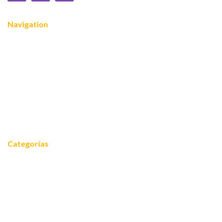
Navigation
Nosotros
¿Quiénes somos?
Servicios
Reconocimientos
Noticias
Contacto
Categorías
Noticias
Equidad 2030
FOROS 2024
Cooperación internacional