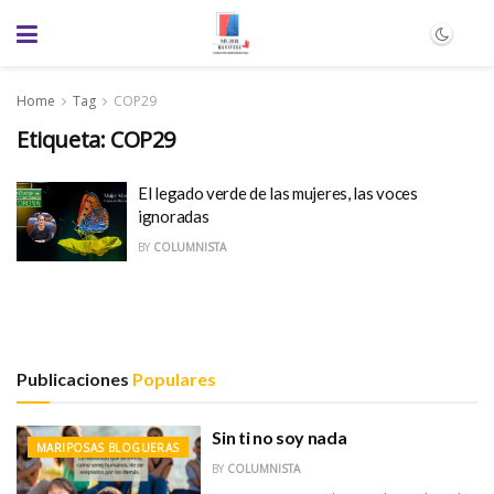
Home
Tag
COP29
Etiqueta:
COP29
El legado verde de las mujeres, las voces
ignoradas
BY
COLUMNISTA
Publicaciones
Populares
Sin ti no soy nada
MARIPOSAS BLOGUERAS
BY
COLUMNISTA