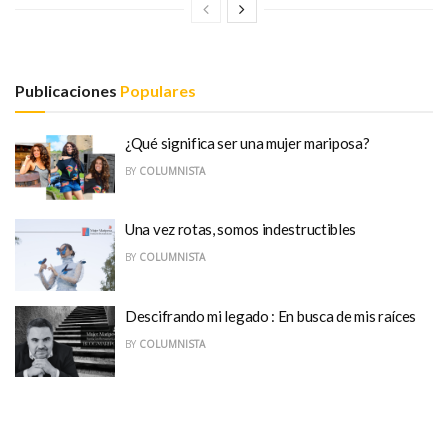
Publicaciones
Populares
¿Qué significa ser una mujer mariposa?
BY
COLUMNISTA
Una vez rotas, somos indestructibles
BY
COLUMNISTA
Descifrando mi legado : En busca de mis raíces
BY
COLUMNISTA