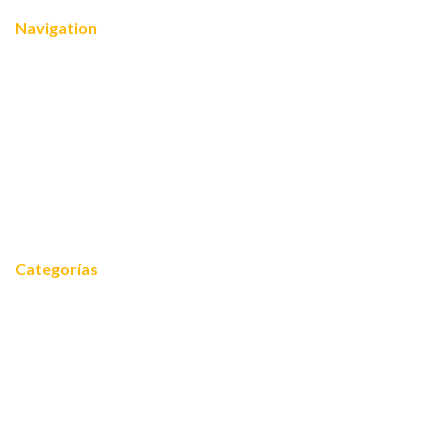
Navigation
Nosotros
¿Quiénes somos?
Servicios
Reconocimientos
Noticias
Contacto
Categorías
Noticias
Equidad 2030
FOROS 2024
Cooperación internacional
Empoderamiento