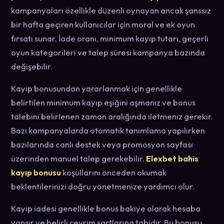
kampanyaları özellikle düzenli oynayan ancak şanssız
bir hafta geçiren kullanıcılar için moral ve ek oyun
fırsatı sunar. İade oranı, minimum kayıp tutarı, geçerli
oyun kategorileri ve talep süresi kampanya bazında
değişebilir.
Kayıp bonusundan yararlanmak için genellikle
belirtilen minimum kayıp eşiğini aşmanız ve bonus
talebini belirlenen zaman aralığında iletmeniz gerekir.
Bazı kampanyalarda otomatik tanımlama yapılırken
bazılarında canlı destek veya promosyon sayfası
üzerinden manuel talep gerekebilir.
Elexbet bahis
kayıp bonusu
koşullarını önceden okumak
beklentilerinizi doğru yönetmenize yardımcı olur.
Kayıp iadesi genellikle bonus bakiye olarak hesaba
yansır ve belirli çevrim şartlarına tabidir. Bu bonusu