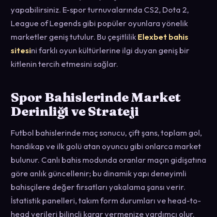
yapabilirsiniz. E-spor turnuvalarında CS2, Dota 2,
League of Legends gibi popüler oyunlara yönelik
marketler geniş tutulur. Bu çeşitlilik
Elexbet bahis
sitesi
ni farklı oyun kültürlerine ilgi duyan geniş bir
kitlenin tercih etmesini sağlar.
Spor Bahislerinde Market
Derinliği ve Strateji
Futbol bahislerinde maç sonucu, çift şans, toplam gol,
handikap ve ilk golü atan oyuncu gibi onlarca market
bulunur. Canlı bahis modunda oranlar maçın gidişatına
göre anlık güncellenir; bu dinamik yapı deneyimli
bahisçilere değer fırsatları yakalama şansı verir.
İstatistik panelleri, takım form durumları ve head-to-
head verileri bilinçli karar vermenize yardımcı olur.