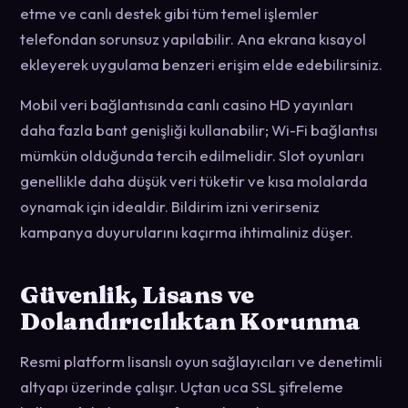
etme ve canlı destek gibi tüm temel işlemler
telefondan sorunsuz yapılabilir. Ana ekrana kısayol
ekleyerek uygulama benzeri erişim elde edebilirsiniz.
Mobil veri bağlantısında canlı casino HD yayınları
daha fazla bant genişliği kullanabilir; Wi-Fi bağlantısı
mümkün olduğunda tercih edilmelidir. Slot oyunları
genellikle daha düşük veri tüketir ve kısa molalarda
oynamak için idealdir. Bildirim izni verirseniz
kampanya duyurularını kaçırma ihtimaliniz düşer.
Güvenlik, Lisans ve
Dolandırıcılıktan Korunma
Resmi platform lisanslı oyun sağlayıcıları ve denetimli
altyapı üzerinde çalışır. Uçtan uca SSL şifreleme