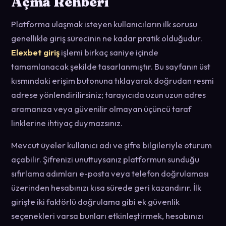
Açma Rehberi
Platforma ulaşmak isteyen kullanıcıların ilk sorusu
genellikle giriş sürecinin ne kadar pratik olduğudur.
Elexbet giriş
işlemi birkaç saniye içinde
tamamlanacak şekilde tasarlanmıştır. Bu sayfanın üst
kısmındaki erişim butonuna tıklayarak doğrudan resmi
adrese yönlendirilirsiniz; tarayıcıda uzun uzun adres
aramanıza veya güvenilir olmayan üçüncü taraf
linklerine ihtiyaç duymazsınız.
Mevcut üyeler kullanıcı adı ve şifre bilgileriyle oturum
açabilir. Şifrenizi unuttuysanız platformun sunduğu
sıfırlama adımları e-posta veya telefon doğrulaması
üzerinden hesabınızı kısa sürede geri kazandırır. İlk
girişte iki faktörlü doğrulama gibi ek güvenlik
seçenekleri varsa bunları etkinleştirmek, hesabınızı