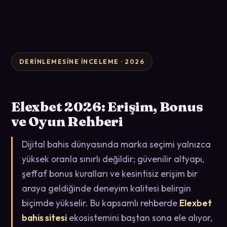
DERINLEMESINE İNCELEME · 2026
Elexbet 2026: Erişim, Bonus
ve Oyun Rehberi
Dijital bahis dünyasında marka seçimi yalnızca
yüksek oranla sınırlı değildir; güvenilir altyapı,
şeffaf bonus kuralları ve kesintisiz erişim bir
araya geldiğinde deneyim kalitesi belirgin
biçimde yükselir. Bu kapsamlı rehberde
Elexbet
bahis sitesi
ekosistemini baştan sona ele alıyor,