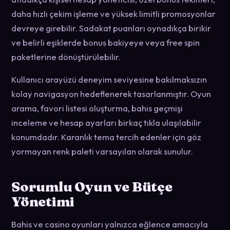
daha hızlı çekim işleme ve yüksek limitli promosyonlar
devreye girebilir. Sadakat puanları oynadıkça birikir
ve belirli eşiklerde bonus bakiyeye veya free spin
paketlerine dönüştürülebilir.
Kullanıcı arayüzü deneyim seviyesine bakılmaksızın
kolay navigasyon hedeflenerek tasarlanmıştır. Oyun
arama, favori listesi oluşturma, bahis geçmişi
inceleme ve hesap ayarları birkaç tıkla ulaşılabilir
konumdadır. Karanlık tema tercih edenler için göz
yormayan renk paleti varsayılan olarak sunulur.
Sorumlu Oyun ve Bütçe
Yönetimi
Bahis ve casino oyunları yalnızca eğlence amacıyla