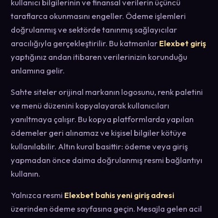
kullanıcı bilgilerinin ve finansal verilerin üçüncü
taraflarca okunmasını engeller. Ödeme işlemleri
doğrulanmış ve sektörde tanınmış sağlayıcılar
aracılığıyla gerçekleştirilir. Bu katmanlar
Elexbet giriş
yaptığınız andan itibaren verilerinizin korunduğu
anlamına gelir.
Sahte siteler orijinal markanın logosunu, renk paletini
ve menü düzenini kopyalayarak kullanıcıları
yanıltmaya çalışır. Bu kopya platformlarda yapılan
ödemeler geri alınamaz ve kişisel bilgiler kötüye
kullanılabilir. Altın kural basittir: ödeme veya giriş
yapmadan önce daima doğrulanmış resmi bağlantıyı
kullanın.
Yalnızca resmi
Elexbet bahis yeni giriş adresi
üzerinden ödeme sayfasına geçin. Mesajla gelen acil