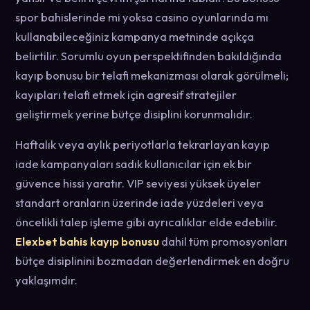
spor bahislerinde mi yoksa casino oyunlarında mı
kullanabileceğiniz kampanya metninde açıkça
belirtilir. Sorumlu oyun perspektifinden bakıldığında
kayıp bonusu bir telafi mekanizması olarak görülmeli;
kayıpları telafi etmek için agresif stratejiler
geliştirmek yerine bütçe disiplini korunmalıdır.
Haftalık veya aylık periyotlarla tekrarlayan kayıp
iade kampanyaları sadık kullanıcılar için ek bir
güvence hissi yaratır. VIP seviyesi yüksek üyeler
standart oranların üzerinde iade yüzdeleri veya
öncelikli talep işleme gibi ayrıcalıklar elde edebilir.
Elexbet bahis kayıp bonusu
dahil tüm promosyonları
bütçe disiplinini bozmadan değerlendirmek en doğru
yaklaşımdır.