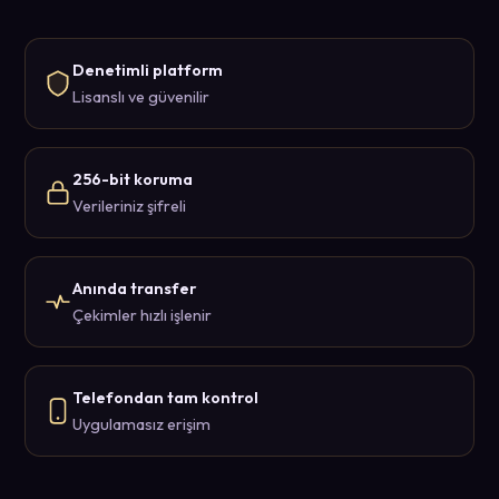
Denetimli platform
Lisanslı ve güvenilir
256-bit koruma
Verileriniz şifreli
Anında transfer
Çekimler hızlı işlenir
Telefondan tam kontrol
Uygulamasız erişim