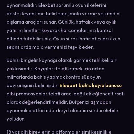
oynanmalıdır. Elexbet sorumlu oyun ilkelerini
destekleyen limit belirleme, mola verme ve kendini
dışlama araçları sunar. Günlük, haftalık veya aylık
yatırım limitleri koyarak harcamalarınızı kontrol
altında tutabilirsiniz. Oyun süresi hatırlatıcıları uzun
seanslarda mola vermenizi teşvik eder.
Bahisi bir gelir kaynağı olarak görmek tehlikeli bir
yaklaşımdır. Kayıpları telafi etmek için artan
miktarlarda bahis yapmak kontrolsüz oyun
davranışının belirtisidir.
Elexbet bahis kayıp bonusu
gibi promosyonlar telafi aracı değil ek eğlence fırsatı
olarak değerlendirilmelidir. Bütçenizi aşmadan
oynamak platformdan keyif almanın sürdürülebilir
yoludur.
18 yaş altı bireylerin platforma erişimi kesinlikle