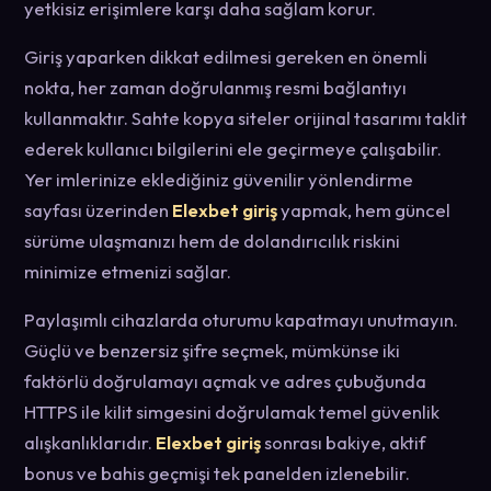
yetkisiz erişimlere karşı daha sağlam korur.
Giriş yaparken dikkat edilmesi gereken en önemli
nokta, her zaman doğrulanmış resmi bağlantıyı
kullanmaktır. Sahte kopya siteler orijinal tasarımı taklit
ederek kullanıcı bilgilerini ele geçirmeye çalışabilir.
Yer imlerinize eklediğiniz güvenilir yönlendirme
sayfası üzerinden
Elexbet giriş
yapmak, hem güncel
sürüme ulaşmanızı hem de dolandırıcılık riskini
minimize etmenizi sağlar.
Paylaşımlı cihazlarda oturumu kapatmayı unutmayın.
Güçlü ve benzersiz şifre seçmek, mümkünse iki
faktörlü doğrulamayı açmak ve adres çubuğunda
HTTPS ile kilit simgesini doğrulamak temel güvenlik
alışkanlıklarıdır.
Elexbet giriş
sonrası bakiye, aktif
bonus ve bahis geçmişi tek panelden izlenebilir.