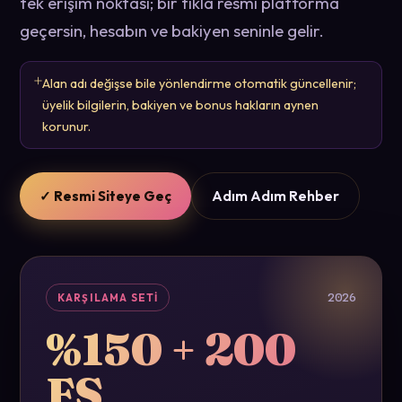
tek erişim noktası; bir tıkla resmi platforma
geçersin, hesabın ve bakiyen seninle gelir.
Alan adı değişse bile yönlendirme otomatik güncellenir;
üyelik bilgilerin, bakiyen ve bonus hakların aynen
korunur.
Adım Adım Rehber
✓ Resmi Siteye Geç
KARŞILAMA SETI
2026
%150 + 200
FS