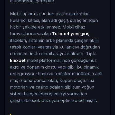
mühendisliği gerektirir.
Mobil ağlar üzerinden platforma katılan
kullanıcı kitlesi, alan adı geçiş süreçlerinden
hiçbir şekilde etkilenmez. Mobil cihaz
tarayıcılarına yazılan
Tulipbet yeni giriş
ifadeleri, sistemin arka planında çalışan akıllı
tespit kodları vasıtasıyla kullanıcıyı doğrudan
donanım dostu mobil arayüze aktarır. Tıpkı
Elexbet
mobil platformlarında gördüğümüz
akıcı ve donanım dostu yapı gibi, bu dinamik
entegrasyon; finansal transfer modülleri, canlı
maç izleme pencereleri, kupon oluşturma
motorları ve casino odaları gibi tüm yoğun
sistem bileşenlerini işlemciyi yormadan
çalıştırabilecek düzeyde optimize edilmiştir.