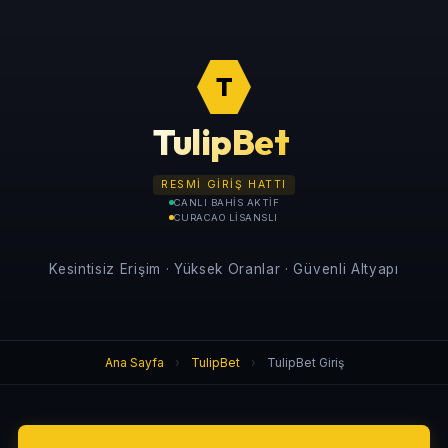
T
TulipBet
RESMI GIRIŞ HATTI
CANLI BAHIS AKTIF
CURACAO LISANSLI
Kesintisiz Erişim · Yüksek Oranlar · Güvenli Altyapı
Ana Sayfa
›
TulipBet
›
TulipBet Giriş