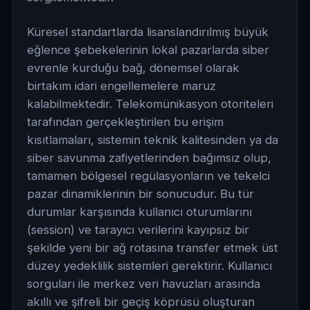
Küresel standartlarda lisanslandırılmış büyük
eğlence şebekelerinin lokal pazarlarda siber
evrenle kurduğu bağ, dönemsel olarak
birtakım idari engellemelere maruz
kalabilmektedir. Telekomünikasyon otoriteleri
tarafından gerçekleştirilen bu erişim
kısıtlamaları, sistemin teknik kalitesinden ya da
siber savunma zafiyetlerinden bağımsız olup,
tamamen bölgesel regülasyonların ve tekelci
pazar dinamiklerinin bir sonucudur. Bu tür
durumlar karşısında kullanıcı oturumlarını
(session) ve tarayıcı verilerini kayıpsız bir
şekilde yeni bir ağ rotasına transfer etmek üst
düzey yedeklilik sistemleri gerektirir. Kullanıcı
sorguları ile merkez veri havuzları arasında
akıllı ve şifreli bir geçiş köprüsü oluşturan