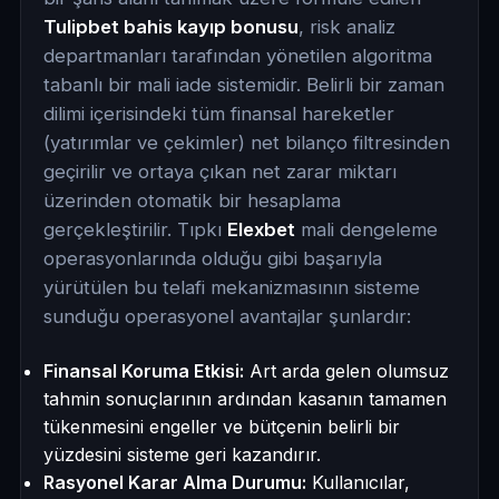
Tulipbet bahis kayıp bonusu
, risk analiz
departmanları tarafından yönetilen algoritma
tabanlı bir mali iade sistemidir. Belirli bir zaman
dilimi içerisindeki tüm finansal hareketler
(yatırımlar ve çekimler) net bilanço filtresinden
geçirilir ve ortaya çıkan net zarar miktarı
üzerinden otomatik bir hesaplama
gerçekleştirilir. Tıpkı
Elexbet
mali dengeleme
operasyonlarında olduğu gibi başarıyla
yürütülen bu telafi mekanizmasının sisteme
sunduğu operasyonel avantajlar şunlardır:
Finansal Koruma Etkisi:
Art arda gelen olumsuz
tahmin sonuçlarının ardından kasanın tamamen
tükenmesini engeller ve bütçenin belirli bir
yüzdesini sisteme geri kazandırır.
Rasyonel Karar Alma Durumu:
Kullanıcılar,