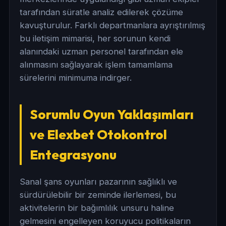
tarafından süratle analiz edilerek çözüme
kavuşturulur. Farklı departmanlara ayrıştırılmış
bu iletişim mimarisi, her sorunun kendi
alanındaki uzman personel tarafından ele
alınmasını sağlayarak işlem tamamlama
sürelerini minimuma indirger.
Sorumlu Oyun Yaklaşımları
ve Elexbet Otokontrol
Entegrasyonu
Sanal şans oyunları pazarının sağlıklı ve
sürdürülebilir bir zeminde ilerlemesi, bu
aktivitelerin bir bağımlılık unsuru haline
gelmesini engelleyen koruyucu politikaların