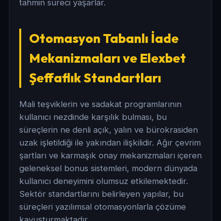
tahmin süreci yaşarlar.
Otomasyon Tabanlı İade
Mekanizmaları ve Elexbet
Şeffaflık Standartları
Mali teşviklerin ve sadakat programlarının
kullanıcı nezdinde karşılık bulması, bu
süreçlerin ne denli açık, yalın ve bürokrasiden
uzak işletildiği ile yakından ilişkilidir. Ağır çevrim
şartları ve karmaşık onay mekanizmaları içeren
geleneksel bonus sistemleri, modern dünyada
kullanıcı deneyimini olumsuz etkilemektedir.
Sektör standartlarını belirleyen yapılar, bu
süreçleri yazılımsal otomasyonlarla çözüme
kavuşturmaktadır.