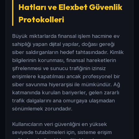
Hatları ve Elexbet Güvenlik
Protokolleri
Büyük miktarlarda finansal işlem hacmine ev
sahipliği yapan dijital yapılar, doğası gereği
siber saldırganların hedef tahtasındadır. Kimlik
bilgilerinin korunması, finansal hareketlerin
şifrelenmesi ve sunucu trafiğinin izinsiz
erişimlere kapatılması ancak profesyonel bir
siber savunma hiyerarşisi ile mümkündür. Ağ
katmanında kurulan bariyerler, gelen zararlı
trafik dalgalarını ana omurgaya ulaşmadan
sönümlemek zorundadır.
Kullanıcıların veri güvenliğini en yüksek
seviyede tutabilmeleri için, sisteme erişim