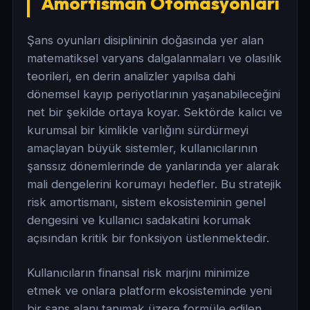
Amortisman Otomasyonları
Şans oyunları disiplininin doğasında yer alan
matematiksel varyans dalgalanmaları ve olasılık
teorileri, en derin analizler yapılsa dahi
dönemsel kayıp periyotlarının yaşanabileceğini
net bir şekilde ortaya koyar. Sektörde kalıcı ve
kurumsal bir kimlikle varlığını sürdürmeyi
amaçlayan büyük sistemler, kullanıcılarının
şanssız dönemlerinde de yanlarında yer alarak
mali dengelerini korumayı hedefler. Bu stratejik
risk amortismanı, sistem ekosisteminin genel
dengesini ve kullanıcı sadakatini korumak
açısından kritik bir fonksiyon üstlenmektedir.
Kullanıcıların finansal risk marjını minimize
etmek ve onlara platform ekosisteminde yeni
bir şans alanı tanımak üzere formüle edilen