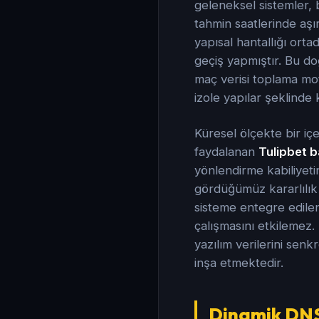
geleneksel sistemler, 
tahmin saatlerinde aşı
yapısal hantallığı orta
geçiş yapmıştır. Bu do
maç verisi toplama mot
izole yapılar şeklinde 
Küresel ölçekte bir iç
faydalanan
Tulipbet b
yönlendirme kabiliyeti
gördüğümüz kararlılık v
sisteme entegre edilen
çalışmasını etkilemez.
yazılım verilerini senk
inşa etmektedir.
Dinamik DNS 