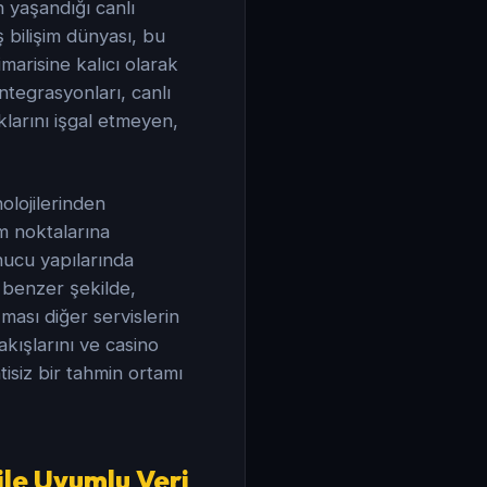
 yaşandığı canlı
 bilişim dünyası, bu
marisine kalıcı olarak
ntegrasyonları, canlı
klarını işgal etmeyen,
olojilerinden
üm noktalarına
ucu yapılarında
a benzer şekilde,
ması diğer servislerin
kışlarını ve casino
tisiz bir tahmin ortamı
le Uyumlu Veri