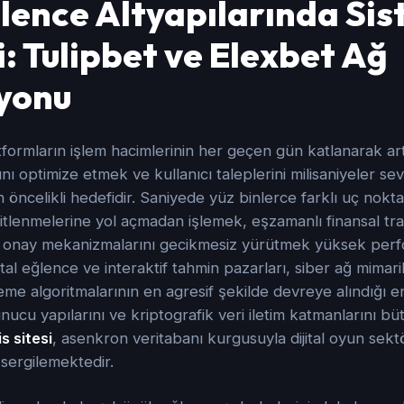
lence Altyapılarında Si
i: Tulipbet ve Elexbet Ağ
yonu
platformların işlem hacimlerinin her geçen gün katlanarak a
zını optimize etmek ve kullanıcı taleplerini milisaniyeler s
n öncelikli hedefidir. Saniyede yüz binlerce farklı uç nok
ilitlenmelerine yol açmadan işlemek, eşzamanlı finansal tra
onay mekanizmalarını gecikmesiz yürütmek yüksek perfor
Dijital eğlence ve interaktif tahmin pazarları, siber ağ mimar
eme algoritmalarının en agresif şekilde devreye alındığı e
sunucu yapılarını ve kriptografik veri iletim katmanlarını bü
s sitesi
, asenkron veritabanı kurgusuyla dijital oyun sek
 sergilemektedir.