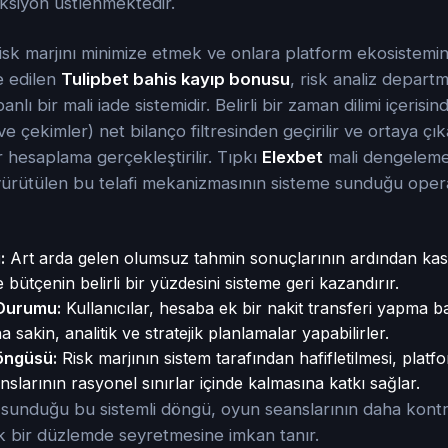
nksiyon üstlenmektedir.
 risk marjını minimize etmek ve onlara platform ekosistemin
e edilen
Tulipbet bahis kayıp bonusu
, risk analiz depart
nlı bir mali iade sistemidir. Belirli bir zaman dilimi içerisi
ve çekimler) net bilanço filtresinden geçirilir ve ortaya çı
 hesaplama gerçekleştirilir. Tıpkı
Elexbet
mali dengeleme
 yürütülen bu telafi mekanizmasının sisteme sunduğu oper
:
Art arda gelen olumsuz tahmin sonuçlarının ardından k
bütçenin belirli bir yüzdesini sisteme geri kazandırır.
Durumu:
Kullanıcılar, hesaba ek bir nakit transferi yapma b
a sakin, analitik ve stratejik planlamalar yapabilirler.
öngüsü:
Risk marjının sistem tarafından hafifletilmesi, platfo
nslarının rasyonel sınırlar içinde kalmasına katkı sağlar.
in sunduğu bu sistemli döngü, oyun seanslarının daha kontr
 bir düzlemde seyretmesine imkan tanır.