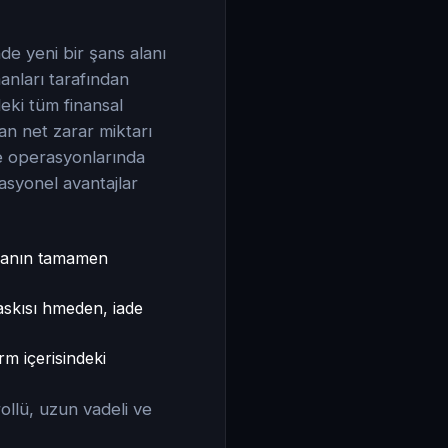
de yeni bir şans alanı
manları tarafından
ndeki tüm finansal
kan net zarar miktarı
 operasyonlarında
asyonel avantajlar
asanın tamamen
askısı hmeden, iade
rm içerisindeki
ollü, uzun vadeli ve