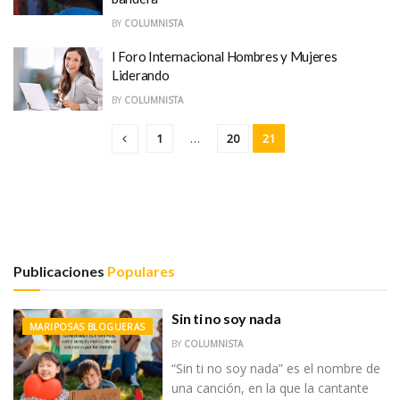
BY
COLUMNISTA
I Foro Internacional Hombres y Mujeres
Liderando
BY
COLUMNISTA
1
…
20
21
Publicaciones
Populares
Sin ti no soy nada
MARIPOSAS BLOGUERAS
BY
COLUMNISTA
“Sin ti no soy nada” es el nombre de
una canción, en la que la cantante