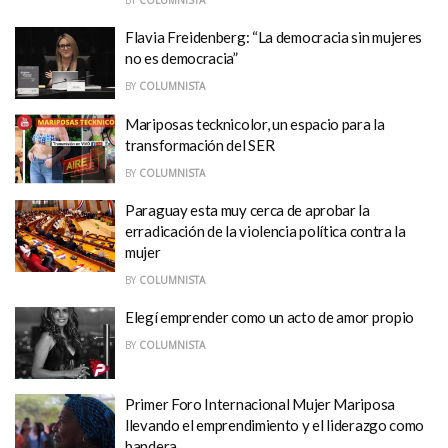
BY
COLUMNISTA
Flavia Freidenberg: “La democracia sin mujeres
no es democracia”
BY
COLUMNISTA
Mariposas tecknicolor, un espacio para la
transformación del SER
BY
COLUMNISTA
Paraguay esta muy cerca de aprobar la
erradicación de la violencia política contra la
mujer
BY
COLUMNISTA
Elegí emprender como un acto de amor propio
BY
COLUMNISTA
Primer Foro Internacional Mujer Mariposa
llevando el emprendimiento y el liderazgo como
bandera