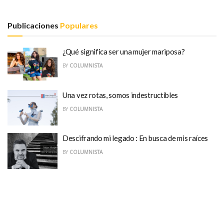
Publicaciones
Populares
¿Qué significa ser una mujer mariposa?
BY
COLUMNISTA
Una vez rotas, somos indestructibles
BY
COLUMNISTA
Descifrando mi legado : En busca de mis raíces
BY
COLUMNISTA